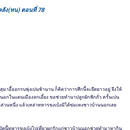
ลัง(หน) ตอนที่ 78
ห็นสุมาอี้ออกรบพุ่งเปนช้านาน ก็คิดว่าการศึกนี้จะยืดยาวอยู่ จึงให้
อกในแดนเมืองลกเอี๋ยง ขอช่วยทำนาปลูกผักฟักถั่ว ครั้นเปน
ส่วนหนึ่ง แล้วเหล่าทหารขงเบ้งมิได้ข่มเหงชาวบ้านนอกเลย
าว่า บัดนี้ทหารขงเบ้งไปเที่ยวผูกรักแก่ชาวบ้านนอกช่วยทำมาหากิน