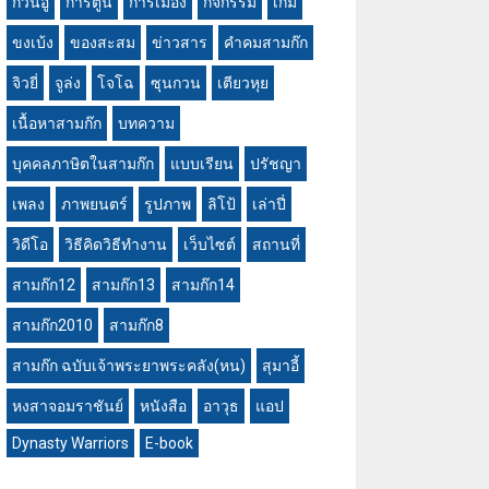
กวนอู
การ์ตูน
การเมือง
กิจกรรม
เกม
ขงเบ้ง
ของสะสม
ข่าวสาร
คำคมสามก๊ก
จิวยี่
จูล่ง
โจโฉ
ซุนกวน
เตียวหุย
เนื้อหาสามก๊ก
บทความ
บุคคลภาษิตในสามก๊ก
แบบเรียน
ปรัชญา
เพลง
ภาพยนตร์
รูปภาพ
ลิโป้
เล่าปี่
วิดีโอ
วิธีคิดวิธีทำงาน
เว็บไซต์
สถานที่
สามก๊ก12
สามก๊ก13
สามก๊ก14
สามก๊ก2010
สามก๊ก8
สามก๊ก ฉบับเจ้าพระยาพระคลัง(หน)
สุมาอี้
หงสาจอมราชันย์
หนังสือ
อาวุธ
แอป
Dynasty Warriors
E-book