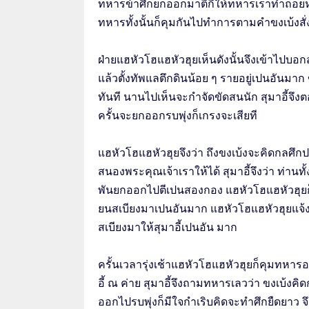
ทหารข้าศึกยกออกมาตีกีให้ทหารเราทำถอยหนี
ทหารทั้งนั้นก็คุมกันไปทำการตามคำขงเบ้งสั่
ฝ่ายแฮหัวโฮแฮหัวฮุยเห็นดังนั้นจึงเข้าไปบอกส
แล้วตั้งทัพแลตึกดินน้อย ๆ รายอยู่เปนอันมาก 
ทันที นานไปเห็นจะกำจัดขัดสนนัก สุมาอี้จึงต
ครั้นจะยกออกรบพุ่งก็เกรงจะเสียที
แฮหัวโฮแฮหัวฮุยจึงว่า ถึงขงเบ้งจะคิดกลศ
สนองพระคุณเจ้าเราให้ได้ สุมาอี้จึงว่า ท่า
พันยกออกไปตีเปนสองกอง แฮหัวโฮแฮหัวฮุยก็
ยนสเบียงมาเปนอันมาก แฮหัวโฮแฮหัวฮุยแจ้งด
สเบียงมาให้สุมาอี้เปนอัน มาก
ครั้นเวลารุ่งเช้าแฮหัวโฮแฮหัวฮุยก็คุมทหา
อี้ ณ ค่าย สุมาอี้จึงถามทหารเลวว่า ขงเบ้งคิ
ออกไปรบพุ่งก็มีใจกำเริบคิดจะทำศึกยืดยาว จึงให