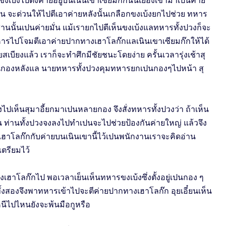
่งขงเบ้งไปตั้งค่ายอยู่บนเนินเขาเซียมก๊กนั้นเยื้องเข้ามาเปนค่าย
ก่อน จะด่วนให้ไปตีเอาค่ายหลังนั้นเกลือกขงเบ้งยกไปช่วย ทหาร
ากิสานนั้นเปนค่ายมั่น แม้เรายกไปตีเห็นขงเบ้งแลทหารทั้งปวงก็จะ
ารไปโจมตีเอาค่ายปากทางเฮาโลก๊กแลเนินเขาเซียมก๊กให้ได้
ยสเบียงแล้ว เราก็จะทำศึกมีชัยชนะโดยง่าย ครั้นเวลารุ่งเช้าสุ
เปนกองหลังแล นายทหารทั้งปวงคุมทหารยกเปนกองๆไปหน้า สุ
ลงไปเห็นสุมาอี้ยกมาเปนหลายกอง จึงสั่งทหารทั้งปวงว่า ถ้าเห็น
น ท่านทั้งปวงจงลงไปทำเปนจะไปช่วยป้องกันค่ายใหญ่ แล้วจึง
เฮาโลก๊กกับค่ายบนเนินเขานี้ไว้เปนพนักงานเราจะคิดอ่าน
เตรียมไว้
งเฮาโลก๊กไป พอเวลาเย็นเห็นทหารขงเบ้งซึ่งตั้งอยู่เปนกอง ๆ
ทั้งสองจึงพาทหารเข้าไปจะตีค่ายปากทางเฮาโลก๊ก อุยเอี๋ยนเห็น
หนีไปไหนยังจะพ้นมือกูหรือ