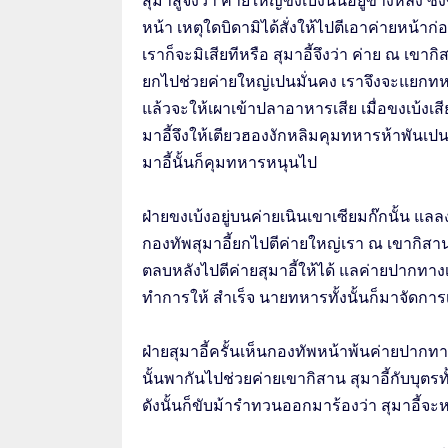
สุมาสูจึงว่า ค่ายใหญ่ขงเบ้งนั้นอยู่ข้างหลัง ซึ
หน้า เหตุใดบิดามิได้สั่งให้ไปตีเอาค่ายหน้า
เราก็จะมิเสียทีหรือ สุมาอี้จึงว่า ค่าย ณ เข
ยกไปช่วยค่ายใหญ่เปนมั่นคง เราจึงจะแยกทห
แล้วจะให้เผาเข้าปลาอาหารเสีย เมื่อขงเบ้งเสี
มาอี้จึงให้เตียวฮองงักหลิมคุมทหารห้าพัน
มาอี้นั้นก็คุมทหารหนุนไป
ฝ่ายขงเบ้งอยู่บนค่ายเนินเขาเซียมก๊กนั้น แล
กองทัพสุมาอี้ยกไปตีค่ายใหญ่เรา ณ เขากิสา
ตลบหลังไปตีค่ายสุมาอี้ให้ได้ แลค่ายปากทาง
ทำการให้ สำเร็จ นายทหารทั้งนั้นก็มาจัดการ
ฝ่ายสุมาอี้ครั้นเห็นกองทัพหน้าพ้นค่ายปากทา
นั้นพากันไปช่วยค่ายเขากิสาน สุมาอี้กับบุตร
ดังนั้นก็ขับม้ารำทวนออกมาร้องว่า สุมาอี้จะ