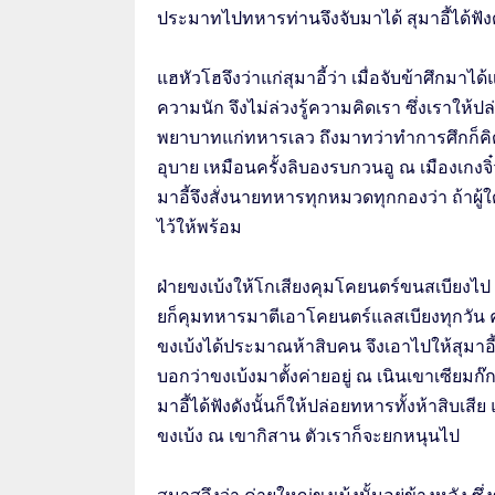
ประมาทไปทหารท่านจึงจับมาได้ สุมาอี้ได้ฟังด
แฮหัวโฮจึงว่าแก่สุมาอี้ว่า เมื่อจับข้าศึกมาได้
ความนัก จึงไม่ล่วงรู้ความคิดเรา ซึ่งเราให้ปล่
พยาบาทแก่ทหารเลว ถึงมาทว่าทำการศึกก็คิดเ
อุบาย เหมือนครั้งลิบองรบกวนอู ณ เมืองเกงจิ
มาอี้จึงสั่งนายทหารทุกหมวดทุกกองว่า ถ้าผู
ไว้ให้พร้อม
ฝ่ายขงเบ้งให้โกเสียงคุมโคยนตร์ขนสเบียงไป
ยก็คุมทหารมาตีเอาโคยนตร์แลสเบียงทุกวัน ค
ขงเบ้งได้ประมาณห้าสิบคน จึงเอาไปให้สุมาอี้
บอกว่าขงเบ้งมาตั้งค่ายอยู่ ณ เนินเขาเซียมก๊
มาอี้ได้ฟังดังนั้นก็ให้ปล่อยทหารทั้งห้าสิบเสี
ขงเบ้ง ณ เขากิสาน ตัวเราก็จะยกหนุนไป