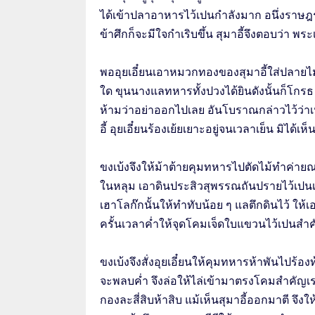
ได้เข้าปลาอาหารไว้เปนกำลังมาก อนึ่งราษฎรทั้
ข้าศึกก็จะมีใจกำเริบขึ้น สุมาอี้จึงตอบว่า พระเ
พออุยเอี๋ยนเอาหมวกทองของสุมาอี้ใส่ปลายไม้ม
ใด ขุนนางแลทหารทั้งปวงได้ยินดังนั้นก็โกรธ 
ห้ามว่าอย่าออกไปเลย อันโบราณกล่าวไว้ว่าเห
อี้ อุยเอี๋ยนร้องเย้ยเยาะอยู่จนเวลาเย็น มิได้
ขงเบ้งจึงให้ม้าต้ายคุมทหารไปตัดไม้ทำค่าย
ในหลุม เอาดินประสิวสุพรรณถันปรายไว้เปนเชื
เฮาโลก๊กนั้นให้ทำทับน้อย ๆ แลตึกดินไว้ ให
ครั้นเวลาค่ำให้จุดโคมเจ็ดใบแขวนไว้เปนสำคั
ขงเบ้งจึงสั่งอุยเอี๋ยนให้คุมทหารห้าพันไปร้อง
จะพลบคํ่า จึงล่อให้ไล่เข้ามาตรงโคมสำคัญเร
กองละสี่สิบห้าสิบ แม้เห็นสุมาอี้ออกมาตี จึงให