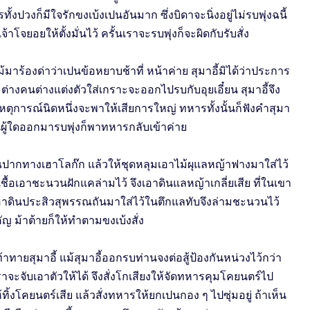
งปวงก็มีใจรักขงเบ้งเปนอันมาก ซึ่งบิดาจะนิ่งอยู่ไม่รบพุ่งฉนี้
จ้าโจยอยให้ตั้งมั่นไว้ ครั้นเราจะรบพุ่งก็จะผิดกับรับสั่ง
าร้องด่าว่าเปนข้อหยาบช้าที่ หน้าค่าย สุมาอี้มิได้ว่าประการ
ต่างคนต่างแต่งตัวใส่เกราะจะออกไปรบกับอุยเอี๋ยน สุมาอี้จึง
ตุการณ์นิดหนึ่งจะพาให้เสียการใหญ่ ทหารทั้งนั้นก็ฟังคำสุมา
เห็นผู้ใดออกมารบพุ่งก็พาทหารกลับเข้าค่าย
ณปากทางเฮาโลก๊ก แล้วให้ชุดหลุมเอาไม้ผุแลหญ้าฟางมาใส่ไว้
้อเอาชะนวนฝักแคล่ามไว้ จึงเอาดินแลหญ้าเกลี่ยเสีย ที่ในเขา
้เอาดินประสิวสุพรรณถันมาใส่ไว้ในตึกแลทับจึงล่ามชะนวนไว้
ญ ม้าต้ายก็ให้ทำตามขงเบ้งสั่ง
ท้าทายสุมาอี้ แม้สุมาอี้ออกรบท่านจงต่อสู้ป้องกันหน่วงไว้กว่า
าจะจับเอาตัวให้ได้ จึงสั่งโกเสียงให้จัดทหารคุมโคยนตร์ไป
้ทิ้งโคยนตร์เสีย แล้วสั่งทหารให้ยกเปนกอง ๆ ไปซุ่มอยู่ ถ้าเห็น