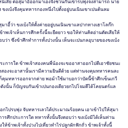
เสีย ต่อสุมาอี้ออกมาเองจึงชวนกันเข้ารบพุ่งจงสามารถ นาย
ง ขงเบ้งจึงคุมทหารกองหนึ่งไปตั้งอยู่บนเนินเขาเปนต้นลม
ุมาอี้ว่า ขงเบ้งให้ตั้งค่ายอยู่บนเนินเขาแลปากทางเฮาโลก๊ก
ข้าพเจ้าเห็นการศึกครั้งนี้จะยืดยาว ขอให้ท่านคิดอ่านตัดเสียให้
อบว่า ซึ่งข้าศึกทำการทั้งปวงนั้น เห็นจะเปนกลอุบายของขงเบ้ง
ึกประการใด ข้าพเจ้าสองคนพี่น้องจะขออาสาออกไปตีเอาชัยชนะ
นทั้งสองจะอาสานั้นเรามีความยินดีด้วย แต่ท่านจงคุมทหารคนละ
คุมทหารออกจากค่าย พอม้าใช้มาบอกว่าบัดนี้ข้าศึกเข็นเกวี
ังนั้น ก็บัญจบกันเข้าเปนกองเดียวยกไปโจมตีได้โคยนตร์แล
รออกไปรบพุ่ง จับทหารเลวได้ประมาณร้อยคน เอาเข้าไปให้สุมา
ดการศึกประการใด ทหารทั้งนั้นจึงตอบว่า ขงเบ้งมิได้เห็นท่าน
้ข้าพเจ้าทั้งปวงไปเที่ยวทำไร่ปลูกผักฟักถั่ว ข้าพเจ้าทั้งนี้