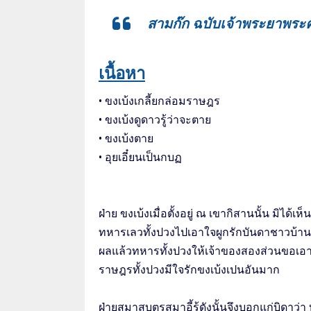
สามก๊ก ฉบับเจ้าพระยาพระค
เนื้อหา
• ขงเบ้งเกลี้ยกล่อมราษฎร
• ขงเบ้งดูดาวรู้ว่าจะตาย
• ขงเบ้งตาย
• อุยเอี๋ยนเป็นกบฏ
ฝ่าย ขงเบ้งเมื่อตั้งอยู่ ณ เขากิสานนั้น มิได้เ
ทหารเลวทั้งปวงไปเอาใจผูกรักบันดาชาวบ้านน
ผลแล้วทหารทั้งปวงให้เจ้าของสองส่วนขอเอา
ราษฎรทั้งปวงมีใจรักขงเบ้งเปนอันมาก
ฝ่ายสุมาสูบุตรสุมาอี้รู้ดังนั้นจึงบอกแก่บิด