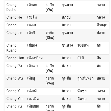
Cheng
เทียตก
ง่อก๊ก
ขุนนาง
กลาง
Deshu
(Wu)
Cheng He
เสงโห
นักรบ
กลาง
Cheng Ji
เซงเจ
นักรบ
ท้ายสุด
Cheng Jin
เทียกี
จกก๊ก
ขุนนาง
ปลาย
(Shu)
Cheng
เชียกง
ขุนนาง
10ขันที
ต้น
Kuang
Cheng Lian
เซ้งเหลียม
นักรบ
ลิโป้
ต้น
Cheng Pu
เทียเภา
ง่อก๊ก
นักรบ
ต้น
(Wu)
Cheng Wu
เทียบู
วุยก๊ก
กุนซือ
ลูกเทียหยก
ปลาย
(Wei)
Cheng Yi
เซ่งหงี
นักรบ
หันซุย
กลาง
Cheng Yin
เทงหงิน
นักรบ
หันซุย
กลาง
Cheng Yu
เทียหยก
วุยก๊ก
กุนซือ
ต้น