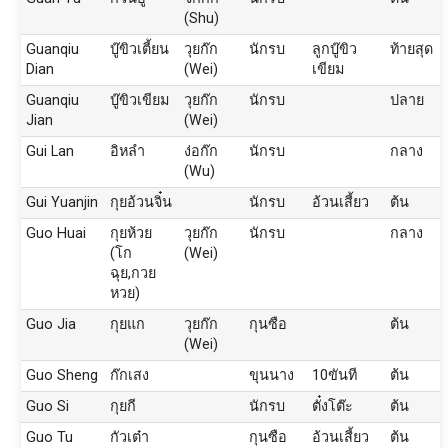
(Shu)
Guanqiu
บู๊ขิวเตี้ยน
วุยก๊ก
นักรบ
ลูกบู๊ขิว
ท้ายสุด
Dian
(Wei)
เขียม
Guanqiu
บู๊ขิวเขียม
วุยก๊ก
นักรบ
ปลาย
Jian
(Wei)
Gui Lan
อิหลำ
ง่อก๊ก
นักรบ
กลาง
(Wu)
Gui Yuanjin
กุยอ้วนจิ๋น
นักรบ
อ้วนเสี้ยว
ต้น
Guo Huai
กุยห้วย
วุยก๊ก
นักรบ
กลาง
(โก
(Wei)
ฉุย,กวย
หวย)
Guo Jia
กุยแก
วุยก๊ก
กุนซือ
ต้น
(Wei)
Guo Sheng
ก๊กเสง
ขุนนาง
10ขันที
ต้น
Guo Si
กุยกี
นักรบ
ตั๋งโต๊ะ
ต้น
Guo Tu
กัวเต๋า
กุนซือ
อ้วนเสี้ยว
ต้น