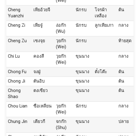
(Wei)
Cheng
เทียอ้วยจี
นักรบ
โจรผ้า
ต้น
Yuanzhi
เหลือง
Cheng Zi
เทียจู๋
ง่อก๊ก
นักรบ
ลูกเทียเภา
กลาง
(Wu)
Cheng Zu
เซงจุย
วุยก๊ก
นักรบ
ท้ายสุด
(Wei)
Chi Lu
คองสี
วุยก๊ก
ขุนนาง
กลาง
(Wei)
Chong Fu
จงฝู่
ขุนนาง
ตั๋งโต๊ะ
ต้น
Chong Ji
ตันอิบ
ขุนนาง
ต้น
Chong
ตงเซียว
ขุนนาง
ต้น
Shao
Chou Lian
ซือเหลียน
วุยก๊ก
นักรบ
กลาง
(Wei)
Chung Jin
เตียวกี
จกก๊ก
ขุนนาง
ปลาย
(Shu)