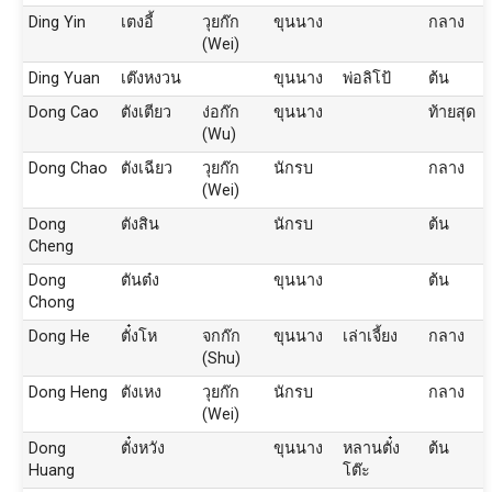
Ding Yin
เตงอี้
วุยก๊ก
ขุนนาง
กลาง
(Wei)
Ding Yuan
เต๊งหงวน
ขุนนาง
พ่อลิโป้
ต้น
Dong Cao
ตังเตียว
ง่อก๊ก
ขุนนาง
ท้ายสุด
(Wu)
Dong Chao
ตังเฉียว
วุยก๊ก
นักรบ
กลาง
(Wei)
Dong
ตังสิน
นักรบ
ต้น
Cheng
Dong
ตันต๋ง
ขุนนาง
ต้น
Chong
Dong He
ตั๋งโห
จกก๊ก
ขุนนาง
เล่าเจี้ยง
กลาง
(Shu)
Dong Heng
ตังเหง
วุยก๊ก
นักรบ
กลาง
(Wei)
Dong
ตั๋งหวัง
ขุนนาง
หลานตั๋ง
ต้น
Huang
โต๊ะ