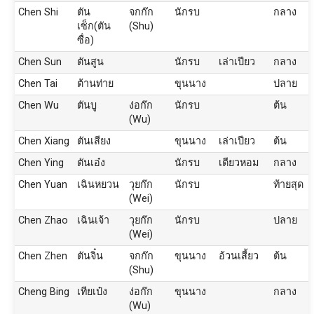
Chen Shi
ตัน
จกก๊ก
นักรบ
กลาง
เซ็ก(ตัน
(Shu)
ซื่อ)
Chen Sun
ตันสูน
นักรบ
เล่าเปียว
กลาง
Chen Tai
ต้านท่าย
ขุนนาง
ปลาย
Chen Wu
ตันบู
ง่อก๊ก
นักรบ
ต้น
(Wu)
Chen Xiang
ตันเสียง
ขุนนาง
เล่าเปียว
ต้น
Chen Ying
ตันเอ๋ง
นักรบ
เตียวหอม
กลาง
Chen Yuan
เฉินหยวน
วุยก๊ก
นักรบ
ท้ายสุด
(Wei)
Chen Zhao
เฉินเจ้า
วุยก๊ก
นักรบ
ปลาย
(Wei)
Chen Zhen
ตันจิ๋น
จกก๊ก
ขุนนาง
อ้วนเสี้ยว
ต้น
(Shu)
Cheng Bing
เทียเป๋ง
ง่อก๊ก
ขุนนาง
กลาง
(Wu)