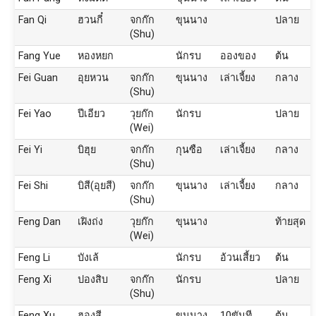
Fan Qi
ฮวนกี๋
จกก๊ก
ขุนนาง
ปลาย
(Shu)
Fang Yue
หองหยก
นักรบ
อองของ
ต้น
Fei Guan
อุยหวน
จกก๊ก
ขุนนาง
เล่าเจี้ยง
กลาง
(Shu)
Fei Yao
ปีเอียว
วุยก๊ก
นักรบ
ปลาย
(Wei)
Fei Yi
บิฮุย
จกก๊ก
กุนซือ
เล่าเจี้ยง
กลาง
(Shu)
Fei Shi
บิสี(อุยสี)
จกก๊ก
ขุนนาง
เล่าเจี้ยง
กลาง
(Shu)
Feng Dan
เฝิงถ่ง
วุยก๊ก
ขุนนาง
ท้ายสุด
(Wei)
Feng Li
บังเล้
นักรบ
อ้วนเสี้ยว
ต้น
Feng Xi
ปองสิบ
จกก๊ก
นักรบ
ปลาย
(Shu)
Feng Xu
ฮองสี
ขุนนาง
10ขันที
ต้น