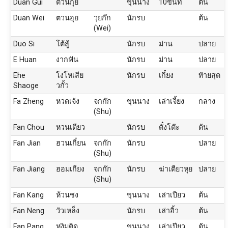
Duan Gui
ต๋วนกุย
ขุนนาง
10ขันที
ต้น
Duan Wei
ตวนอุย
วุยก๊ก
นักรบ
ต้น
(Wei)
Duo Si
โต้สู้
นักรบ
ม่าน
ปลาย
E Huan
งากฟัน
นักรบ
ม่าน
ปลาย
Ehe
โงโหเสีย
นักรบ
เกี๋ยง
ท้ายสุด
Shaoge
วกั้ว
Fa Zheng
หวดเจ้ง
จกก๊ก
ขุนนาง
เล่าเจี้ยง
กลาง
(Shu)
Fan Chou
หวนเตียว
นักรบ
ตั๋งโต๊ะ
ต้น
Fan Jian
ฮวนเกี๋ยน
จกก๊ก
นักรบ
ปลาย
(Shu)
Fan Jiang
ฮอมเกียง
จกก๊ก
นักรบ
ฆ่าเตียวหุย
ปลาย
(Shu)
Fan Kang
ห้วนชง
ขุนนาง
เล่าเปียว
ต้น
Fan Neng
วัวเหล็ง
นักรบ
เล่าอิ้ว
ต้น
Fan Pang
หงิมติด
ขุนนาง
เล่าเปียว
ต้น