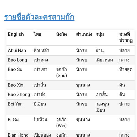
รายชื่อตัวละครสามก๊ก
English
ไทย
สังกัด
ตำแหน่ง
กลุ่ม
ช่วงที่
ปรากฏ
Ahui Nan
ห้วยหลำ
นักรบ
ม่าน
ปลาย
Bao Long
เปาหลง
นักรบ
เตียวหอม
กลาง
Bao Su
เปาเชา
จกก๊ก
นักรบ
ท้ายสุด
(Shu)
Bao Xin
เปาสิ้น
ขุนนาง
ต้น
Bao Zhong
เปาต๋ง
นักรบ
เปาสิ้น
ต้น
Bei Yan
ปีเอี๋ยน
นักรบ
กองซุน
ปลาย
เอี๋ยน
Bi Gui
ปิดห้วน
วุยก๊ก
ขุนนาง
ปลาย
(Wei)
Bian Hong
เปียนฮอง
ง่อก๊ก
ขุนนาง
กลาง