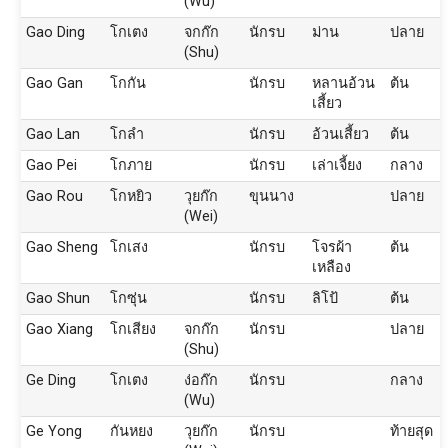
(Wu)
Gao Ding
โกเตง
จกก๊ก
นักรบ
ม่าน
ปลาย
(Shu)
Gao Gan
โกกัน
นักรบ
หลานอ้วน
ต้น
เสี้ยว
Gao Lan
โกลำ
นักรบ
อ้วนเสี้ยว
ต้น
Gao Pei
โกภาย
นักรบ
เล่าเจี้ยง
กลาง
Gao Rou
โกหยิว
วุยก๊ก
ขุนนาง
ปลาย
(Wei)
Gao Sheng
โกเสง
นักรบ
โจรผ้า
ต้น
เหลือง
Gao Shun
โกซุ่น
นักรบ
ลิโป้
ต้น
Gao Xiang
โกเสียง
จกก๊ก
นักรบ
ปลาย
(Shu)
Ge Ding
โกเตง
ง่อก๊ก
นักรบ
กลาง
(Wu)
Ge Yong
กันหยง
วุยก๊ก
นักรบ
ท้ายสุด