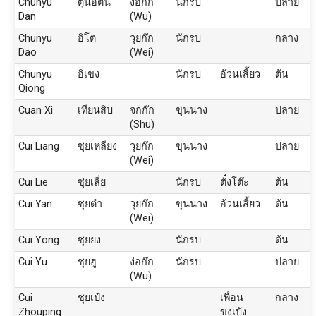
Chunyu
ตุนอิตัน
ง่อก๊ก
นักรบ
ปลาย
Dan
(Wu)
Chunyu
อิโต
วุยก๊ก
นักรบ
กลาง
Dao
(Wei)
Chunyu
อิเขง
นักรบ
อ้วนเสี้ยว
ต้น
Qiong
Cuan Xi
เทียนสิบ
จกก๊ก
ขุนนาง
ปลาย
(Shu)
Cui Liang
ซุยเหลียง
วุยก๊ก
ขุนนาง
ปลาย
(Wei)
Cui Lie
ซุ่ยเลี่ย
นักรบ
ตั๋งโต๊ะ
ต้น
Cui Yan
ซุยตำ
วุยก๊ก
ขุนนาง
อ้วนเสี้ยว
ต้น
(Wei)
Cui Yong
ซุยยง
นักรบ
ต้น
Cui Yu
ซุยฮู
ง่อก๊ก
นักรบ
ปลาย
(Wu)
Cui
ซุยเป๋ง
เพื่อน
กลาง
Zhouping
ขงเบ้ง