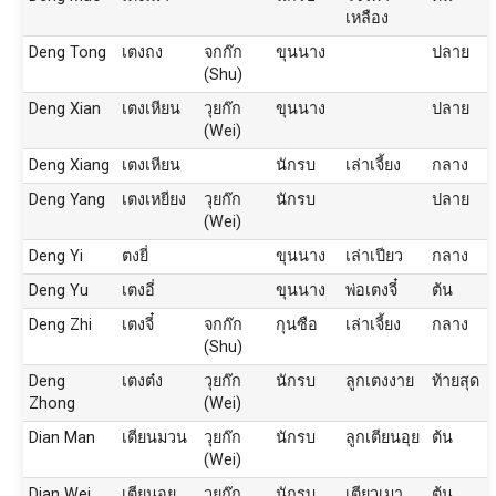
เหลือง
Deng Tong
เตงถง
จกก๊ก
ขุนนาง
ปลาย
(Shu)
Deng Xian
เตงเหียน
วุยก๊ก
ขุนนาง
ปลาย
(Wei)
Deng Xiang
เตงเหียน
นักรบ
เล่าเจี้ยง
กลาง
Deng Yang
เตงเหยียง
วุยก๊ก
นักรบ
ปลาย
(Wei)
Deng Yi
ตงยี่
ขุนนาง
เล่าเปียว
กลาง
Deng Yu
เตงอี่
ขุนนาง
พ่อเตงจี๋
ต้น
Deng Zhi
เตงจี๋
จกก๊ก
กุนซือ
เล่าเจี้ยง
กลาง
(Shu)
Deng
เตงต๋ง
วุยก๊ก
นักรบ
ลูกเตงงาย
ท้ายสุด
Zhong
(Wei)
Dian Man
เตียนมวน
วุยก๊ก
นักรบ
ลูกเตียนอุย
ต้น
(Wei)
Dian Wei
เตียนอุย
วุยก๊ก
นักรบ
เตียวเมา
ต้น