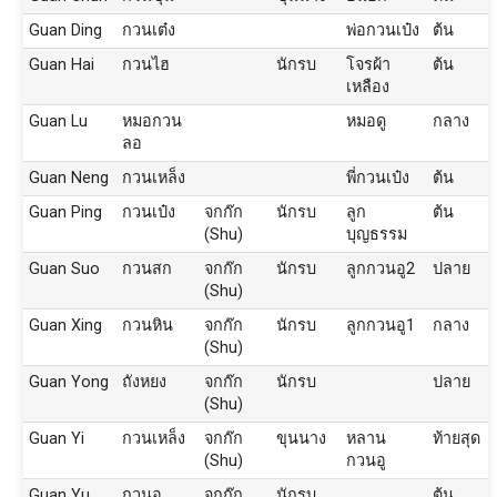
Guan Ding
กวนเต๋ง
พ่อกวนเป๋ง
ต้น
Guan Hai
กวนไฮ
นักรบ
โจรผ้า
ต้น
เหลือง
Guan Lu
หมอกวน
หมอดู
กลาง
ลอ
Guan Neng
กวนเหล็ง
พี่กวนเป๋ง
ต้น
Guan Ping
กวนเป๋ง
จกก๊ก
นักรบ
ลูก
ต้น
(Shu)
บุญธรรม
Guan Suo
กวนสก
จกก๊ก
นักรบ
ลูกกวนอู2
ปลาย
(Shu)
Guan Xing
กวนหิน
จกก๊ก
นักรบ
ลูกกวนอู1
กลาง
(Shu)
Guan Yong
ถังหยง
จกก๊ก
นักรบ
ปลาย
(Shu)
Guan Yi
กวนเหล็ง
จกก๊ก
ขุนนาง
หลาน
ท้ายสุด
(Shu)
กวนอู
Guan Yu
กวนอู
จกก๊ก
นักรบ
ต้น