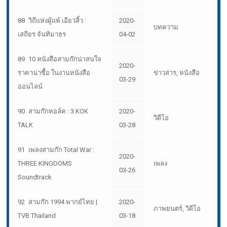
วิถีแห่งผู้แพ้ เอียวสิ้ว :
2020-
บทความ
เสถียร จันทิมาธร
04-02
10 หนังสือสามก๊กน่าสนใจ
2020-
ราคาน่าซื้อ ในงานหนังสือ
ข่าวสาร
,
หนังสือ
03-29
ออนไลน์
สามก๊กทอล์ค : 3 KOK
2020-
วิดีโอ
TALK
03-28
เพลงสามก๊ก Total War :
2020-
THREE KINGDOMS
เพลง
03-26
Soundtrack
สามก๊ก 1994 พากย์ไทย |
2020-
ภาพยนตร์
,
วิดีโอ
TVB Thailand
03-18