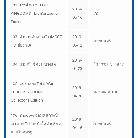
Total War: THREE
2019-
KINGDOMS - Liu Bei Launch
เกม
05-16
Trailer
ตำนานลับสามก๊ก (MCOT
2019-
ภาพยนตร์
HD ช่อง 30)
05-12
2019-
สามก๊ก ซีคอน บางแค
กิจกรรม
,
ข่าวสาร
04-23
แกะกล่อง Total War:
2019-
THREE KINGDOMS
ของสะสม
,
เกม
04-20
Collector’s Edition
Shadow จอมคนกระบี่
2019-
เงา ออก Trailer ตัวใหม่ เตรียม
ภาพยนตร์
04-16
ฉายในสหรัฐ