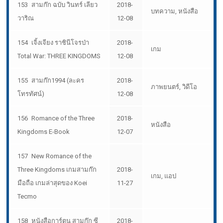
สามก๊ก ฉบับ วินทร์ เลียว
2018-
บทความ
,
หนังสือ
วาริณ
12-08
เจิ้งเจียง ราชินีโจรป่า
2018-
เกม
Total War: THREE KINGDOMS
12-08
สามก๊ก1994 (ละคร
2018-
ภาพยนตร์
,
วิดีโอ
โทรทัศน์)
12-08
Romance of the Three
2018-
หนังสือ
Kingdoms E-Book
12-07
New Romance of the
Three Kingdoms เกมสามก๊ก
2018-
เกม
,
แอป
มือถือ เกมล่าสุดของ Koei
11-27
Tecmo
หนังสือการ์ตูน สามก๊ก ซี
2018-