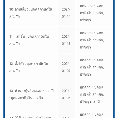
บทความ
,
บุคคล
อ้วนเสี้ยว : บุคคลภาษิตใน
2024-
ภาษิตในสามก๊ก
,
สามก๊ก
01-14
ปรัชญา
บทความ
,
บุคคล
เล่าอั๋น : บุคคลภาษิตใน
2024-
ภาษิตในสามก๊ก
,
สามก๊ก
01-13
ปรัชญา
บทความ
,
บุคคล
ตั๋งโต๊ะ : บุคคลภาษิตใน
2024-
ภาษิตในสามก๊ก
,
สามก๊ก
01-07
ปรัชญา
บทความ
,
บุคคล
ห้วนจงกุ๋นยี่เชงเตงเฮาเล่าปี่
2024-
ภาษิตในสามก๊ก
,
: บุคคลภาษิตในสามก๊ก
01-06
ปรัชญา
,
เล่าปี่
บทความ
,
บุคคล
ลิโป้ : บุคคลภาษิตในสาม
2024-