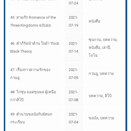
07-24
สามก๊ก Romance of the
2021-
หนังสือ
Three Kingdoms ฉบับย่อ
07-19
ซุนกวน
,
บทความ
,
คำภีร์หน้าด้าน ใจดำ Thick
2021-
หนังสือ
,
เล่าปี่
,
Black Theory
07-14
โจโฉ
เรื่องราวความรักของ
2021-
กวนอู
,
บทความ
กวนอู
07-09
โกซุ่น ยอดขุนพล ผู้เหนือ
2021-
บทความ
,
ลิโป้
กว่าลิโป้
07-08
ตำนานขงเบ้งกับพัดนก
2021-
ขงเบ้ง
,
บทความ
กระเรียน
07-04