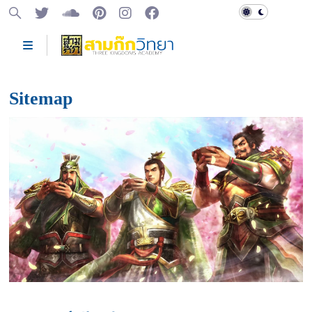
Sitemap