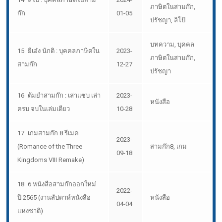
ภาษิตในสามก๊ก
,
ก๊ก
01-05
ปรัชญา
,
ลิโป้
บทความ
,
บุคคล
ยีเอ๋ง นักติ : บุคคลภาษิตใน
2023-
ภาษิตในสามก๊ก
,
สามก๊ก
12-27
ปรัชญา
ต้มยำสามก๊ก : เล่าแซ่บ เล่า
2023-
หนังสือ
ครบ จบในเล่มเดียว
10-28
เกมสามก๊ก 8 รีเมค
2023-
(Romance of the Three
สามก๊ก8
,
เกม
09-18
Kingdoms VIII Remake)
6 หนังสือสามก๊กออกใหม่
2022-
ปี 2565 (งานสัปดาห์หนังสือ
หนังสือ
04-04
แห่งชาติ)