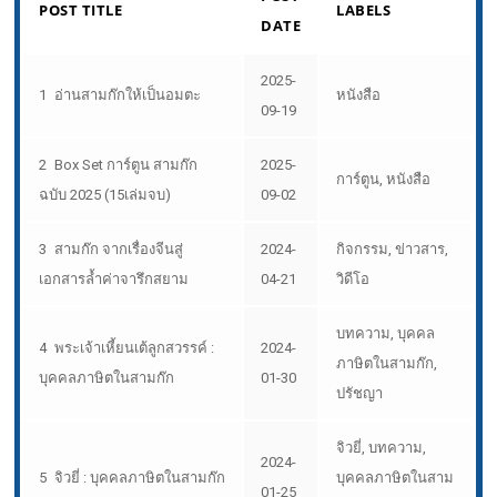
POST TITLE
LABELS
DATE
2025-
อ่านสามก๊กให้เป็นอมตะ
หนังสือ
09-19
Box Set การ์ตูน สามก๊ก
2025-
การ์ตูน
,
หนังสือ
ฉบับ 2025 (15เล่มจบ)
09-02
สามก๊ก จากเรื่องจีนสู่
2024-
กิจกรรม
,
ข่าวสาร
,
เอกสารล้ำค่าจารึกสยาม
04-21
วิดีโอ
บทความ
,
บุคคล
พระเจ้าเหี้ยนเต้ลูกสวรรค์ :
2024-
ภาษิตในสามก๊ก
,
บุคคลภาษิตในสามก๊ก
01-30
ปรัชญา
จิวยี่
,
บทความ
,
2024-
จิวยี่ : บุคคลภาษิตในสามก๊ก
บุคคลภาษิตในสาม
01-25