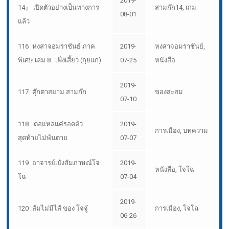
2019-
14』 เปิดตัวอย่างเป็นทางการ
สามก๊ก14
,
เกม
08-01
แล้ว
หงสาจอมราชันย์ ภาค
2019-
หงสาจอมราชันย์
,
พิเศษ เล่ม 8 : เฟิ่งเสี้ยว (กุยแก)
07-25
หนังสือ
2019-
ตุ๊กตาสยาม สามก๊ก
ของสะสม
07-10
ตอแหลแค่รอดตัว
2019-
การเมือง
,
บทความ
สุดท้ายไม่พ้นตาย
07-07
อาจารย์เป๋งสัมภาษณ์โจ
2019-
หนังสือ
,
โจโฉ
โฉ
07-04
2019-
ส้มไม่มีไส้ ของ โจจู๋
การเมือง
,
โจโฉ
06-26