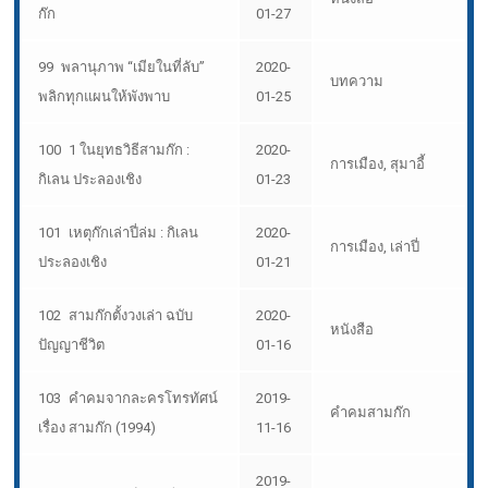
ก๊ก
01-27
พลานุภาพ “เมียในที่ลับ”
2020-
บทความ
พลิกทุกแผนให้พังพาบ
01-25
1 ในยุทธวิธีสามก๊ก :
2020-
การเมือง
,
สุมาอี้
กิเลน ประลองเชิง
01-23
เหตุก๊กเล่าปี่ล่ม : กิเลน
2020-
การเมือง
,
เล่าปี่
ประลองเชิง
01-21
สามก๊กตั้งวงเล่า ฉบับ
2020-
หนังสือ
ปัญญาชีวิต
01-16
คำคมจากละครโทรทัศน์
2019-
คำคมสามก๊ก
เรื่อง สามก๊ก (1994)
11-16
2019-