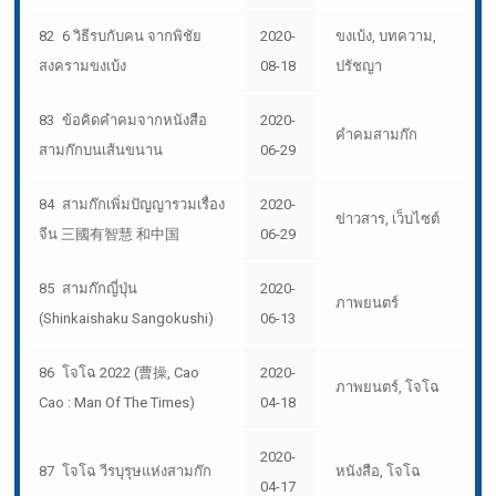
6 วิธีรบกับคน จากพิชัย
2020-
ขงเบ้ง
,
บทความ
,
สงครามขงเบ้ง
08-18
ปรัชญา
ข้อคิดคำคมจากหนังสือ
2020-
คำคมสามก๊ก
สามก๊กบนเส้นขนาน
06-29
สามก๊กเพิ่มปัญญารวมเรื่อง
2020-
ข่าวสาร
,
เว็บไซต์
จีน 三國有智慧 和中国
06-29
สามก๊กญี่ปุ่น
2020-
ภาพยนตร์
(Shinkaishaku Sangokushi)
06-13
โจโฉ 2022 (曹操, Cao
2020-
ภาพยนตร์
,
โจโฉ
Cao : Man Of The Times)
04-18
2020-
โจโฉ วีรบุรุษแห่งสามก๊ก
หนังสือ
,
โจโฉ
04-17