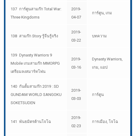
การ์ตูนสามก๊ก Total War:
2019-
การ์ตูน
,
เกม
Three Kingdoms
04-07
2019-
สามก๊ก Story รู้จีนรู้จริง
บทความ
03-22
Dynasty Warriors 9
2019-
Dynasty Warriors
,
Mobile เกมสามก๊ก MMORPG
03-16
เกม
,
แอป
เตรียมลงสมาร์ทโฟน
กันดั้มสามก๊ก 2019 : SD
2019-
GUNDAM WORLD SANGOKU
การ์ตูน
03-03
SOKETSUDEN
2019-
พันธมิตรต้านโจโฉ
การเมือง
,
โจโฉ
02-23