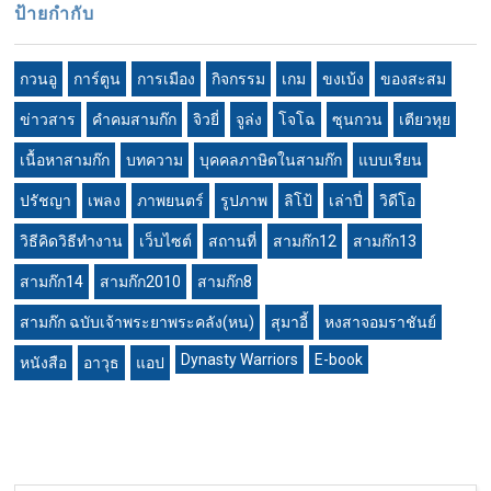
ป้ายกำกับ
กวนอู
การ์ตูน
การเมือง
กิจกรรม
เกม
ขงเบ้ง
ของสะสม
ข่าวสาร
คำคมสามก๊ก
จิวยี่
จูล่ง
โจโฉ
ซุนกวน
เตียวหุย
เนื้อหาสามก๊ก
บทความ
บุคคลภาษิตในสามก๊ก
แบบเรียน
ปรัชญา
เพลง
ภาพยนตร์
รูปภาพ
ลิโป้
เล่าปี่
วิดีโอ
วิธีคิดวิธีทำงาน
เว็บไซต์
สถานที่
สามก๊ก12
สามก๊ก13
สามก๊ก14
สามก๊ก2010
สามก๊ก8
สามก๊ก ฉบับเจ้าพระยาพระคลัง(หน)
สุมาอี้
หงสาจอมราชันย์
Dynasty Warriors
E-book
หนังสือ
อาวุธ
แอป