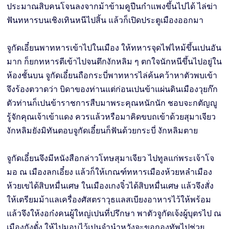
ประมาณสิบคนโจนลงจากม้าข้ามคูปีนกำแพงขึ้นไปได้ ไล่ฆ่า
ฟันทหารบนเชิงเทินหนีไปสิ้น แล้วก็เปิดประตูเมืองออกมา
จูกัดเอี๋ยนพาทหารเข้าไปในเมือง ให้ทหารจุดไฟไหม้ขึ้นเปนอัน
มาก ก็ยกทหารตีเข้าไปจนตึกงักหลิม ๆ ตกใจนักหนีขึ้นไปอยู่ใน
ห้องชั้นบน จูกัดเอี๋ยนถือกระบี่พาทหารไล่ค้นคว้าหาตัวพบเข้า
จึงร้องตวาดว่า บิดาของท่านแต่ก่อนเปนข้าแผ่นดินเมืองวุยก๊ก
ตัวท่านก็เปนข้าราชการสืบมาพระคุณหนักนัก ชอบจะกตัญญู
รู้จักคุณเจ้าเข้าแดง ควรแล้วหรือมาคิดขบถเข้าด้วยสุมาเจียว
งักหลิมยังมิทันตอบจูกัดเอี๋ยนก็ฟันด้วยกระบี่ งักหลิมตาย
จูกัดเอี๋ยนจึงมีหนังสือกล่าวโทษสุมาเจียว ไปทูลแก่พระเจ้าโจ
มอ ณ เมืองลกเอี๋ยง แล้วก็ให้เกณฑ์ทหารเมืองห้วยหลำเมือง
ห้วยเขได้สิบหมื่นเศษ ในเมืองเกงจิ๋วได้สิบหมื่นเศษ แล้วจึงสั่ง
ให้เตรียมม้าแลเครื่องศัสตราวุธแลสเบียงอาหารไว้ให้พร้อม
แล้วจึงให้งอก๋งคนผู้ใหญ่เปนที่ปรึกษา พาตัวจูกัดเจ้งผู้บุตรไป ณ
เมืองกังตั๋ง ให้ไปมอบไว้เปนจำนำหวังจะขอกองทัพไปช่วย