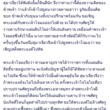
สุมาเจียวได้ฟังดังนั้นก็ยินดีนัก จึงว่าท่านว่านี้ต้องความคิดของ
ข้าพเจ้า ว่าแล้วก็เข้าไปทูลนางกวยทายเฮาว่า จูกัดเอี๋ยนคิด
ขบถ ข้าพเจ้ากับขุนนางทั้งปวงปรึกษาพร้อมกัน ขอเชิญ
พระองค์กับพระเจ้าโจมอออกไปด้วย จะได้ปราบศัตรูให้
ราบคาบรักษาแผ่นดินไว้อย่าให้เปนอันตราย เหมือนคำพระเจ้า
โจยอยซึ่งสั่งไว้นั้น นางกวยทายเฮากลัวขัดมิได้ก็รับว่าจะไป
ครั้นรุ่งขึ้นวันหนึ่งสุมาเจียวจึงเข้าไปทูลพระเจ้าโจมอว่า ขอ
เชิญเสด็จพระองค์ไปทัพ
พระเจ้าโจมอจึงว่า ท่านมหาอุปราชได้ว่าราชการทั้งแผ่นดิน
สิทธิ์ขาดอยู่แก่ท่าน จะบังคับบัญชาผู้ใดก็มิได้ขัดขวาง ตามแต่
จะไปเถิด ซึ่งจะให้ข้าพเจ้าไปนั้นด้วยเหตุอันใด สุมาเจียวจึงว่า
ถ้าพระองค์จะไม่ไปเห็นหาควรไม่ ครั้งพระเจ้าโจโฉไปเที่ยว
ปราบปรามศัตรูจนถึงท้องพระมหาสมุทร ฝ่ายพระเจ้าโจผี
พระเจ้าโจยอยก็คิดจะใคร่ให้แผ่นดินราบคาบ ถ้าราชศัตรู
บังเกิดที่ไหนก็อุตส่าห์ไปปราบทุกทิศ ขอให้พระองค์ไม่ล้างศัตรู
ตามอย่างเชื้อพระวงศ์สืบมา ซึ่งพระองค์เกรงกลัวนั้นหาควรไม่