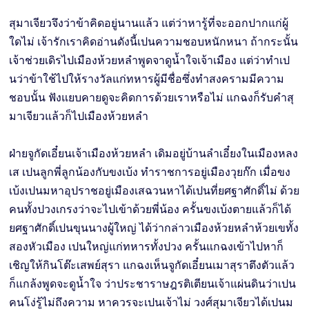
สุมาเจียวจึงว่าข้าคิดอยู่นานแล้ว แต่ว่าหารู้ที่จะออกปากแก่ผู้
ใดไม่ เจ้ารักเราคิดอ่านดังนี้เปนความชอบหนักหนา ถ้ากระนั้น
เจ้าช่วยเดิรไปเมืองห้วยหลำพูดจาดูน้ำใจเจ้าเมือง แต่ว่าทำเป
นว่าข้าใช้ไปให้รางวัลแก่ทหารผู้มีชื่อซึ่งทำสงครามมีความ
ชอบนั้น ฟังแยบคายดูจะคิดการด้วยเราหรือไม่ แกฉงก็รับคำสุ
มาเจียวแล้วก็ไปเมืองห้วยหลำ
ฝ่ายจูกัดเอี๋ยนเจ้าเมืองห้วยหลำ เดิมอยู่บ้านลำเอี๋ยงในเมืองหลง
เส เปนลูกพี่ลูกน้องกับขงเบ้ง ทำราชการอยู่เมืองวุยก๊ก เมื่อขง
เบ้งเปนมหาอุปราชอยู่เมืองเสฉวนหาได้เปนที่ยศฐาศักดิ์ไม่ ด้วย
คนทั้งปวงเกรงว่าจะไปเข้าด้วยพี่น้อง ครั้นขงเบ้งตายแล้วก็ได้
ยศฐาศักดิ์เปนขุนนางผู้ใหญ่ ได้ว่ากล่าวเมืองห้วยหลำห้วยเขทั้ง
สองหัวเมือง เปนใหญ่แก่ทหารทั้งปวง ครั้นแกฉงเข้าไปหาก็
เชิญให้กินโต๊ะเสพย์สุรา แกฉงเห็นจูกัดเอี๋ยนเมาสุราตึงตัวแล้ว
ก็แกล้งพูดจะดูนํ้าใจ ว่าประชาราษฎรติเตียนเจ้าแผ่นดินว่าเปน
คนโง่รู้ไม่ถึงความ หาควรจะเปนเจ้าไม่ วงศ์สุมาเจียวได้เปนม