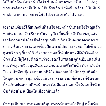
ได้ยินดังนั้นก็โกรธนักจึงว่า ข้าพเจ้าเห็นพอจะรักษาไว้ได้อยู่
ท่านมาคิดอย่างนี้เห็นจะได้แล้วหรือ ว่าทั้งนี้แกล้งจะให้แพ้แก่
ข้าศึก ถ้าท่านว่าอย่างนี้สืบไปเราจะเอาตัวไปฆ่าเสีย
เจียวปันเจียวอี้ได้ยินดังนั้นก็จนใจ เงยหน้าขึ้นทอดใจใหญ่แล้ว
พากันออกมาจึงปรึกษากันว่า จูกัดเอี๋ยนนี้จะถึงที่ตายอยู่แล้ว
เร่งคิดอ่านสมัคไปเข้าด้วยสุมาเจียวเถิด เห็นจะรอดจากความ
ตาย ครั้นเวลายามเศษเจียวปั้นเจียวอี้ปีนกำแพงออกไปเข้าด้วย
สุมาเจียว ๆ ก็เอาไว้ใช้ราชการ แต่นั้นไปทหารมีฝีมือในเมือง
ชิวฉุนไม่มีผู้ใดจะคิดอ่านว่าจะออกไปรบเลย จูกัดเอี๋ยนแลเห็น
กองทัพสุมาเจียวพูนดินเปนสนามเพลาะขึ้นกันน้ำ ด้วยกลัวน้ำ
ในแม่นํ้าห้อยซุ้มจะท่วมมาก็ดีใจ คิดว่าแม่นํ้าห้อยซุ้มเกิดน้ำ
ใหญ่ท่วมทหารสุมาเจียวแล้ว เราจะยกออกตีเห็นจะมีชัยชนะ
ตั้งแต่ฤดฝนมาจนถึงหน้าหนาวไม่มีฝนตกเลย น้ำในแม่นํ้าห้อย
ซุ้มก็น้อยไป สเบียงในเมืองก็สิ้นแล้ว
ฝ่ายบุนขิมกับบุตรสองคนก็คุมทหารรักษาหน้าที่อยู่ ครั้นเห็น