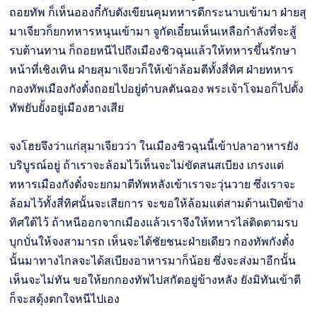
ถอยทัพ ก็เห็นอองกี๋กับตังเขียนคุมทหารตีกระนาบเข้ามา ฝ่ายสุ
มาเจียวก็ยกทหารหนุนเข้ามา จูกัดเอี๋ยนเห็นเหลือกำลังที่จะสู้
รบต้านทาน ก็ถอยหนีไปถึงเมืองชิวฉุนแล้วให้ทหารขึ้นรักษา
หน้าที่เชิงเทิน ฝ่ายสุมาเจียวก็ให้เข้าล้อมตีทั้งสี่ทิศ ฝ่ายทหาร
กองทัพเมืองกังตั๋งถอยไปอยู่ตำบลตันฉอง พระเจ้าโจมอก็ไปตั้ง
ทัพยับยั้งอยู่เมืองฮางเสีย
จงโฮยจึงว่าแก่สุมาเจียวว่า ในเมืองชิวฉุนนี้เข้าปลาอาหารยัง
บริบูรณ์อยู่ ถ้าเราจะล้อมไว้เห็นจะไม่ขัดสนสเบียง เกรงแต่
ทหารเมืองกังตั๋งจะยกมาตีทัพหลังเข้าเราจะวุ่นวาย ซึ่งเราจะ
ล้อมไว้ทั้งสี่ทิศนั้นจะเสียการ จะขอให้ล้อมแต่สามด้านเปิดข้าง
ทิศใต้ไว้ ถ้าหนีออกจากเมืองแล้วเราจึงให้ทหารไล่ติดตามรบ
บุกบั่นให้จงสามารถ เห็นจะได้ชัยชนะฝ่ายเดียว กองทัพกังตั๋ง
นั้นมาทางไกลจะได้สเบียงอาหารมาก็น้อย ซึ่งจะส่งมาอีกนั้น
เห็นจะไม่ทัน ขอให้ยกกองทัพไปสกัดอยู่ข้างหลัง ยังมิทันเข้าตี
ก็จะสดุ้งตกใจหนีไปเอง