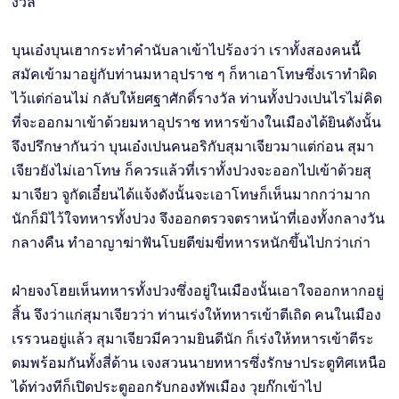
งวัล
บุนเอ๋งบุนเฮากระทำคำนับลาเข้าไปร้องว่า เราทั้งสองคนนี้
สมัคเข้ามาอยู่กับท่านมหาอุปราช ๆ ก็หาเอาโทษซึ่งเราทำผิด
ไว้แต่ก่อนไม่ กลับให้ยศฐาศักดิ์รางวัล ท่านทั้งปวงเปนไรไม่คิด
ที่จะออกมาเข้าด้วยมหาอุปราช ทหารข้างในเมืองได้ยินดังนั้น
จึงปรึกษากันว่า บุนเอ๋งเปนคนอริกับสุมาเจียวมาแต่ก่อน สุมา
เจียวยังไม่เอาโทษ ก็ควรแล้วที่เราทั้งปวงจะออกไปเข้าด้วยสุ
มาเจียว จูกัดเอี๋ยนได้แจ้งดังนั้นจะเอาโทษก็เห็นมากกว่ามาก
นักก็มิไว้ใจทหารทั้งปวง จึงออกตรวจตราหน้าที่เองทั้งกลางวัน
กลางคืน ทำอาญาฆ่าฟันโบยตีข่มขี่ทหารหนักขึ้นไปกว่าเก่า
ฝ่ายจงโฮยเห็นทหารทั้งปวงซึ่งอยู่ในเมืองนั้นเอาใจออกหากอยู่
สิ้น จึงว่าแก่สุมาเจียวว่า ท่านเร่งให้ทหารเข้าตีเถิด คนในเมือง
เรรวนอยู่แล้ว สุมาเจียวมีความยินดีนัก ก็เร่งให้ทหารเข้าตีระ
ดมพร้อมกันทั้งสี่ด้าน เจงสวนนายทหารซึ่งรักษาประตูทิศเหนือ
ได้ท่วงทีก็เปิดประตูออกรับกองทัพเมือง วุยก๊กเข้าไป