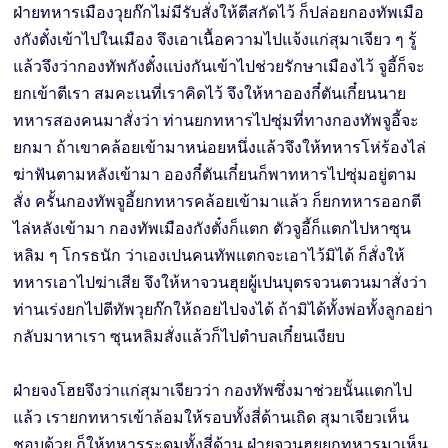
ฝ่ายทหารเมืองวุยก๊กไม่มีรับสั่งให้ตีสกัดไว้ ก็ปล่อยกองทัพเมือ
งกังตั๋งเข้าไปในเมือง จึงเอาเนื้อความไปแจ้งแก่สุมาเจียว ๆ รู้
แล้วจึงว่ากองทัพกังตั๋งแบ่งกันเข้าไปช่วยรักษาเมืองไว้ จูอี้ก็จะ
ยกเข้าตีเรา สมคะเนที่เราคิดไว้ จึงให้หาอองกี๋ตันเกี๋ยนนาย
ทหารสองคนมาสั่งว่า ท่านยกทหารไปซุ่มที่ทางกองทัพจูอี้จะ
ยกมา ถ้าเขาคล้อยเข้ามาหน่อยหนึ่งแล้วจึงให้ทหารโห่ร้องไล่
ฆ่าฟันตามหลังเข้ามา อองกี๋ตันเกี๋ยนก็พาทหารไปซุ่มอยู่ตาม
สั่ง ครั้นกองทัพจูอี้ยกทหารคล้อยเข้ามาแล้ว ก็ยกทหารออกตี
ไล่หลังเข้ามา กองทัพเมืองกังตั๋งก็แตก ตัวจูอี้ก็แตกไปหาซุน
หลิม ๆ โกรธนัก ว่าเองเปนคนทัพแตกจะเอาไว้มิได้ ก็สั่งให้
ทหารเอาไปฆ่าเสีย จึงให้หาจวนฮุยผู้เปนบุตรจวนตวนมาสั่งว่า
ท่านเร่งยกไปตีทัพวุยก๊กให้ถอยไปจงได้ ถ้ามิได้ทั้งพ่อทั้งลูกอย่า
กลับมาหาเรา ซุนหลิมสั่งแล้วก็ไปตำบลเกี๋ยนเงียบ
ฝ่ายจงโฮยจึงว่าแก่สุมาเจียวว่า กองทัพซึ่งมาช่วยนั้นแตกไป
แล้ว เรายกทหารเข้าล้อมให้รอบทั้งสี่ด้านเถิด สุมาเจียวเห็น
ชอบด้วย ก็ให้ทหารระดมทั้งสี่ด้าน ฝ่ายจวนฮุยยกทหารมาเห็น