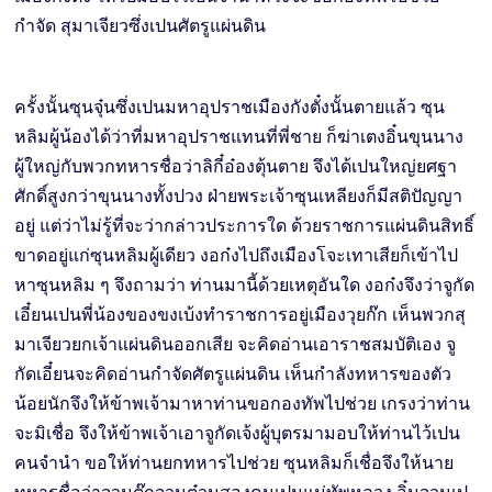
กำจัด สุมาเจียวซึ่งเปนศัตรูแผ่นดิน
ครั้งนั้นซุนจุ๋นซึ่งเปนมหาอุปราชเมืองกังตั๋งนั้นตายแล้ว ซุน
หลิมผู้น้องได้ว่าที่มหาอุปราชแทนที่พี่ชาย ก็ฆ่าเตงอิ๋นขุนนาง
ผู้ใหญ่กับพวกทหารชื่อว่าลิกี๋อ๋องตุ้นตาย จึงได้เปนใหญ่ยศฐา
ศักดิ์สูงกว่าขุนนางทั้งปวง ฝ่ายพระเจ้าซุนเหลียงก็มีสติปัญญา
อยู่ แต่ว่าไม่รู้ที่จะว่ากล่าวประการใด ด้วยราชการแผ่นดินสิทธิ์
ขาดอยู่แก่ซุนหลิมผู้เดียว งอก๋งไปถึงเมืองโจะเทาเสียก็เข้าไป
หาซุนหลิม ๆ จึงถามว่า ท่านมานี้ด้วยเหตุอันใด งอก๋งจึงว่าจูกัด
เอี๋ยนเปนพี่น้องของขงเบ้งทำราชการอยู่เมืองวุยก๊ก เห็นพวกสุ
มาเจียวยกเจ้าแผ่นดินออกเสีย จะคิดอ่านเอาราชสมบัติเอง จู
กัดเอี๋ยนจะคิดอ่านกำจัดศัตรูแผ่นดิน เห็นกำลังทหารของตัว
น้อยนักจึงให้ข้าพเจ้ามาหาท่านขอกองทัพไปช่วย เกรงว่าท่าน
จะมิเชื่อ จึงให้ข้าพเจ้าเอาจูกัดเจ้งผู้บุตรมามอบให้ท่านไว้เปน
คนจำนำ ขอให้ท่านยกทหารไปช่วย ซุนหลิมก็เชื่อจึงให้นาย