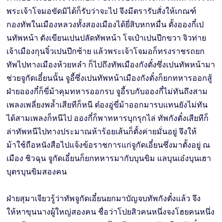
พระเจ้าโจมอขัดมิได้ก็รับว่าจะไป จึงมีตรารับสั่งให้เกณฑ์
กองทัพในเมืองหลวงทั้งสองเมืองได้ยี่สิบหกหมื่น ตั้งอองกี๋เป
นทัพหน้า ตังเขียนเปนปลัดทัพหน้า โจเป๋าเปนปีกขวา จิวท่าย
เจ้าเมืองกุนจิ๋วเปนปีกซ้าย แล้วพระเจ้าโจมอก็ทรงราชรถยก
ทัพไปทางเมืองห้วยหลำ ก็ไปถึงทัพเมืองกังตั๋งซึ่งเปนทัพหน้ามา
ช่วยจูกัดเอี๋ยนนั้น จูอี้ซึ่งเปนทัพหน้าเมืองกังตั๋งก็ยกทหารออกสู้
ฝ่ายอองกี๋ก็ขี่ม้าคุมทหารออกรบ จูอี้รบกับอองกี๋ไม่ทันถึงสาม
เพลงเพลี่ยงพลํ้าเสียทีก็หนี ต๋องอู่ขี่ม้าออกมารบแทนยังไม่ทัน
ได้สามเพลงก็หนีไป อองกี๋ก็พาทหารบุกรุกไล่ ทัพกังตั๋งเสียทีก็
ล่าทัพหนีไปทางประมาณห้าร้อยเส้นก็ตั้งค่ายมั่นอยู่ จึงให้
ม้าใช้ถือหนังสือไปแจ้งข้อราชการแก่จูกัดเอี๋ยนซึ่งมาตั้งอยู่ ณ
เมือง ชิวฉุน จูกัดเอี๋ยนก็ยกทหารมากับบุนขิม แลบุนเอ๋งบุนเฮา
บุตรบุนขิมสองคน
ฝ่ายสุมาเจียวรู้ว่าทัพจูกัดเอี๋ยนยกมาบัญจบทัพกังตั๋งแล้ว จึง
ให้หาขุนนางผู้ใหญ่สองคน ชื่อว่าโปยสิวคนหนึ่งจงโฮยคนหนึ่ง