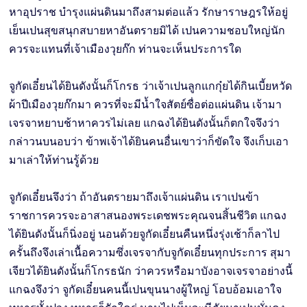
หาอุปราช บำรุงแผ่นดินมาถึงสามต่อแล้ว รักษาราษฎรให้อยู่
เย็นเปนสุขสนุกสบายหาอันตรายมิได้ เปนความชอบใหญ่นัก
ควรจะแทนที่เจ้าเมืองวุยก๊ก ท่านจะเห็นประการใด
จูกัดเอี๋ยนได้ยินดังนั้นก็โกรธ ว่าเจ้าเปนลูกแกกุ๋ยได้กินเบี้ยหวัด
ผ้าปีเมืองวุยก๊กมา ควรที่จะมีน้ำใจสัตย์ซื่อต่อแผ่นดิน เจ้ามา
เจรจาหยาบช้าหาควรไม่เลย แกฉงได้ยินดังนั้นก็ตกใจจึงว่า
กล่าวนบนอบว่า ข้าพเจ้าได้ยินคนอื่นเขาว่าก็ขัดใจ จึงเก็บเอา
มาเล่าให้ท่านรู้ด้วย
จูกัดเอี๋ยนจึงว่า ถ้าอันตรายมาถึงเจ้าแผ่นดิน เราเปนข้า
ราชการควรจะอาสาสนองพระเดชพระคุณจนสิ้นชีวิต แกฉง
ได้ยินดังนั้นก็นิ่งอยู่ นอนด้วยจูกัดเอี๋ยนคืนหนึ่งรุ่งเช้าก็ลาไป
ครั้นถึงจึงเล่าเนื้อความซึ่งเจรจากับจูกัดเอี๋ยนทุกประการ สุมา
เจียวได้ยินดังนั้นก็โกรธนัก ว่าควรหรือมาบังอาจเจรจาอย่างนี้
แกฉงจึงว่า จูกัดเอี๋ยนคนนี้เปนขุนนางผู้ใหญ่ โอบอ้อมเอาใจ