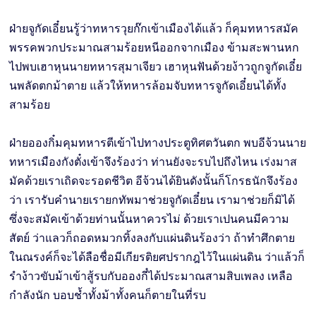
ฝ่ายจูกัดเอี๋ยนรู้ว่าทหารวุยก๊กเข้าเมืองได้แล้ว ก็คุมทหารสมัค
พรรคพวกประมาณสามร้อยหนีออกจากเมือง ข้ามสะพานหก
ไปพบเฮาหุนนายทหารสุมาเจียว เฮาหุนฟันด้วยง้าวถูกจูกัดเอี๋ย
นพลัดตกม้าตาย แล้วให้ทหารล้อมจับทหารจูกัดเอี๋ยนได้ทั้ง
สามร้อย
ฝ่ายอองกิ๋มคุมทหารตีเข้าไปทางประตูทิศตวันตก พบอีจ้วนนาย
ทหารเมืองกังตั๋งเข้าจึงร้องว่า ท่านยังจะรบไปถึงไหน เร่งมาส
มัคด้วยเราเถิดจะรอดชีวิต อีจ้วนได้ยินดังนั้นก็โกรธนักจึงร้อง
ว่า เรารับคำนายเรายกทัพมาช่วยจูกัดเอี๋ยน เรามาช่วยก็มิได้
ซึ่งจะสมัคเข้าด้วยท่านนั้นหาควรไม่ ด้วยเราเปนคนมีความ
สัตย์ ว่าแลวก็ถอดหมวกทิ้งลงกับแผ่นดินร้องว่า ถ้าทำศึกตาย
ในณรงค์ก็จะได้ลือชื่อมีเกียรติยศปรากฎไว้ในแผ่นดิน ว่าแล้วก็
รำง้าวขับม้าเข้าสู้รบกับอองกี๋ได้ประมาณสามสิบเพลง เหลือ
กำลังนัก บอบช้ำทั้งม้าทั้งคนก็ตายในที่รบ