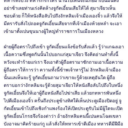
ทหารทั้งปวง ทหารก็รักใคร่ นานไปเห็นจะมีภัยมาเปนมั่นคง
อย่าช้าเลยท่านเร่งคิดล้างจูกัดเอี๋ยนเสียให้ได้ สุมาเจียวเห็น
ชอบด้วย ก็ให้หนังสือลับไปถึงงักหลิมเจ้าเมืองเองจิ๋ว แล้วจึงให้
มีตรารับสั่งไปถอดจูกัดเอี๋ยนเสียจากที่เจ้าเมืองห้วยหลำ จะเอา
เข้ามาตั้งเปนขุนนางผู้ใหญ่ทำราชการในเมืองหลวง
ฝ่ายผู้ถือตราไปถึงเข้า จูกัดเอี๋ยนแจ้งข้อรับสั่งแล้ว รู้ว่าแกฉงเอา
เนื้อความซึ่งพูดกันนั้นไปบอกแก่สุมาเจียว จึงคิดอ่านทำทั้งนี้
หวังจะทำร้ายแก่เรา จึงเอาตัวผู้ถือตรามาซักถามเอาเนื้อความ
ผู้ถือตราให้การว่า ความทั้งนี้ข้าพเจ้าหารู้ไม่ งักหลิมเจ้าเมือง
นั้นแลเห็นจะรู้ จูกัดเอี๋ยนถามว่าเขาจะรู้ด้วยเหตุอันใด ผู้ถือ
ตราบอกว่างักหลิมจะรู้ด้วยสุมาเจียวให้หนังสือลับไปถึงใบหนึ่ง
จูกัดเอี๋ยนจึงให้เอาผู้ถือหนังสือไปฆ่าเสีย แล้วยกทหารพันหนึ่ง
ไปตีเมืองเองจิ๋ว ครั้นถึงประตูข้างทิศใต้เห็นประตูเมืองปิดอยู่ จู
กัดเอี๋ยนเข้าไปถึงเชิงกำแพงร้องให้เปิดประตูรับไม่มีผู้ใดจะเปิด
จูกัดเอี๋ยนโกรธจึงร้องด่าว่า อ้ายงักหลิมคนนี้เปนคนโฉดเขลา
บังอาจมาคิดร้ายแก่กู แล้วสั่งให้ทหารเข้าตีเมือง ทหารดีมีฝีมือ