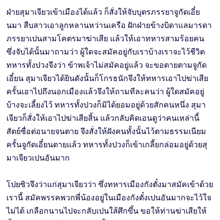
ฝ่ายสุมาเจียวเข้าเมืองได้แล้ว ก็สั่งให้จับบุตรภรรยาจูกัดเอี๋ย
นมา สืบสาวเอาลูกหลานหว่านเครือ ฝักฝ่ายข้างบิดาแลมารดา
ภรรยาเปนสามโคตรมาฆ่าเสีย แล้วให้เอาทหารสามร้อยคน
ซึ่งจับได้นั้นมาถามว่า ผู้ใดจะสมัคอยู่กับเราบ้างเราจะไว้ชีวิต
ทหารทั้งปวงจึงว่า ข้าพเจ้าไม่สมัคอยู่แล้ว จะขอตายตามจูกัด
เอี๋ยน สุมาเจียวได้ยินดังนั้นก็โกรธนักจึงให้ทหารเอาไปฆ่าเสีย
ครั้นเอาไปถึงนอกเมืองแล้วจึงให้ถามทีละคนว่า ผู้ใดสมัคอยู่
บ้างจะเลี้ยงไว้ ทหารทั้งปวงก็มิได้ยอมอยู่ด้วยสักคนหนึ่ง สุมา
เจียวก็สั่งให้เอาไปฆ่าเสียสิ้น แล้วกลับคิดเอนดูว่าคนเหล่านี้
สัตย์ซื่อต่อนายจนตาย จึงสั่งให้ฝังคนทั้งนั้นไว้ตามธรรมเนียม
ครั้นจูกัดเอี๋ยนตายแล้ว ทหารทั้งปวงก็เข้าเกลี้ยกล่อมอยู่ด้วยสุ
มาเจียวเปนอันมาก
โปยซิวจึงว่าแก่สุมาเจียวว่า ซึ่งทหารเมืองกังตั๋งมาสมัคเข้าด้วย
เรานี้ สมัคพรรคพวกพี่น้องอยู่ในเมืองกังตั๋งเปนอันมากจะไว้ใจ
ไม่ได้ เกลือกนานไปจะกลับเปนใส้ศึกขึ้น ขอให้ท่านฆ่าเสียให้