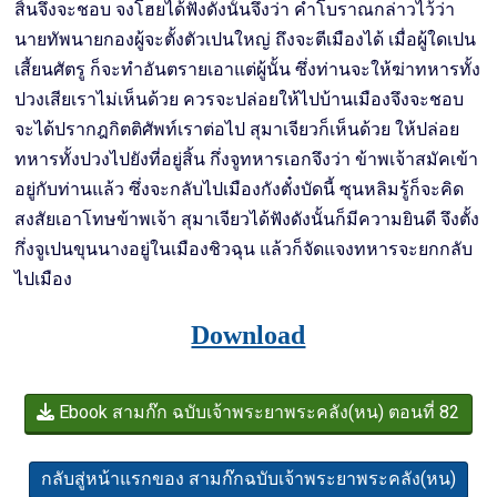
สิ้นจึงจะชอบ จงโฮยได้ฟังดังนั้นจึงว่า คำโบราณกล่าวไว้ว่า
นายทัพนายกองผู้จะตั้งตัวเปนใหญ่ ถึงจะตีเมืองได้ เมื่อผู้ใดเปน
เสี้ยนศัตรู ก็จะทำอันตรายเอาแต่ผู้นั้น ซึ่งท่านจะให้ฆ่าทหารทั้ง
ปวงเสียเราไม่เห็นด้วย ควรจะปล่อยให้ไปบ้านเมืองจึงจะชอบ
จะได้ปรากฎกิตติศัพท์เราต่อไป สุมาเจียวก็เห็นด้วย ให้ปล่อย
ทหารทั้งปวงไปยังที่อยู่สิ้น กึ่งจูทหารเอกจึงว่า ข้าพเจ้าสมัคเข้า
อยู่กับท่านแล้ว ซึ่งจะกลับไปเมืองกังตั๋งบัดนี้ ซุนหลิมรู้ก็จะคิด
สงสัยเอาโทษข้าพเจ้า สุมาเจียวได้ฟังดังนั้นก็มีความยินดี จึงตั้ง
กึ่งจูเปนขุนนางอยู่ในเมืองชิวฉุน แล้วก็จัดแจงทหารจะยกกลับ
ไปเมือง
Download
Ebook สามก๊ก ฉบับเจ้าพระยาพระคลัง(หน) ตอนที่ 82
กลับสู่หน้าแรกของ สามก๊กฉบับเจ้าพระยาพระคลัง(หน)