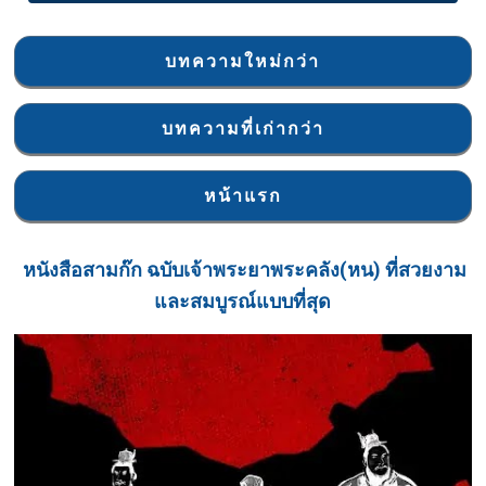
บทความใหม่กว่า
บทความที่เก่ากว่า
หน้าแรก
หนังสือ
สามก๊ก ฉบับเจ้าพระยาพระคลัง(หน) ที่สวยงาม
และสมบูรณ์แบบที่สุด