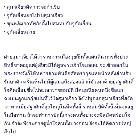
• สุมาเจียวคิดการจะกำเริบ
• จูกัดเอี๋ยนยกไปรบสุมาเจียว
• ซุนหลิมยกทัพกังตั๋งไปสมทบกับจูกัดเอี๋ยน
• จูกัดเอี๋ยนตาย
ฝ่ายสุมาเจียวได้ว่าราชการเมืองวุยก๊กทั้งแผ่นดิน การทั้งปวง
สิทธิ์ขาดอยู่แต่ผู้เดียวมิได้ทูลพระเจ้าโจมอเลย จะเข้าออกใน
พระราชวังก็ให้ทหารสามพันถือศัสตราวุธแห่หน้าหลังสำหรับ
รักษาตัว ครั้นเห็นไม่มีผู้เสมอถึงสองแล้วก็มัวเมาด้วยยศฐาศักดิ์
ใจคิดเอื้อมขึ้นไปจะเอาราชสมบัติ มีคนสนิธคนหนึ่งชื่อแก
ฉงเปนลูกแกกุ๋ยเปนที่ไว้ใจสุมาเจียว จึงไปพูดแก่สุมาเจียวที่สงัด
ว่า ท่านมียศฐาศักดิ์สูงใหญ่ในทืศทั้งสี่ ราชสมบัติทั้งนี้เห็นจะอยู่
ในมือท่าน ถ้าจะทำการบัดนี้เกรงคนทั้งปวงจะมิสมัคพร้อมใจ
กัน จำจะฟังระคายดูนํ้าใจคนทั้งปวงก่อน จึงจะได้คิดการใหญ่
สืบไป