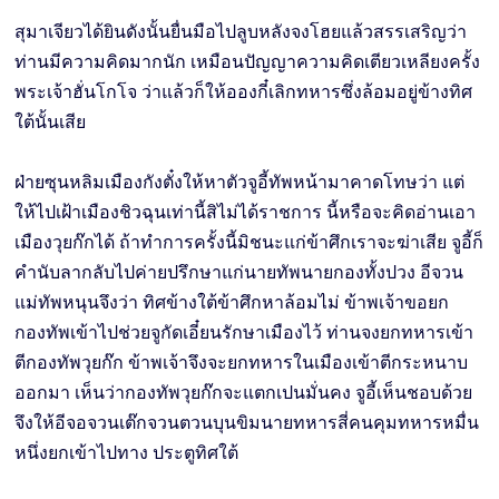
สุมาเจียวได้ยินดังนั้นยื่นมือไปลูบหลังจงโฮยแล้วสรรเสริญว่า
ท่านมีความคิดมากนัก เหมือนปัญญาความคิดเตียวเหลียงครั้ง
พระเจ้าฮั่นโกโจ ว่าแล้วก็ให้อองกี๋เลิกทหารซึ่งล้อมอยู่ข้างทิศ
ใต้นั้นเสีย
ฝ่ายซุนหลิมเมืองกังตั๋งให้หาตัวจูอี้ทัพหน้ามาคาดโทษว่า แต่
ให้ไปเฝ้าเมืองชิวฉุนเท่านี้สิไม่ได้ราชการ นี้หรือจะคิดอ่านเอา
เมืองวุยก๊กได้ ถ้าทำการครั้งนี้มิชนะแก่ข้าศึกเราจะฆ่าเสีย จูอี้ก็
คำนับลากลับไปค่ายปรึกษาแก่นายทัพนายกองทั้งปวง อีจวน
แม่ทัพหนุนจึงว่า ทิศข้างใต้ข้าศึกหาล้อมไม่ ข้าพเจ้าขอยก
กองทัพเข้าไปช่วยจูกัดเอี๋ยนรักษาเมืองไว้ ท่านจงยกทหารเข้า
ตีกองทัพวุยก๊ก ข้าพเจ้าจึงจะยกทหารในเมืองเข้าตีกระหนาบ
ออกมา เห็นว่ากองทัพวุยก๊กจะแตกเปนมั่นคง จูอี้เห็นชอบด้วย
จึงให้อีจอจวนเต๊กจวนตวนบุนขิมนายทหารสี่คนคุมทหารหมื่น
หนึ่งยกเข้าไปทาง ประตูทิศใต้