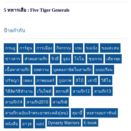
5 ทหารเสือ : Five Tiger Generals
ป้ายกำกับ
กวนอู
การ์ตูน
การเมือง
กิจกรรม
เกม
ขงเบ้ง
ของสะสม
ข่าวสาร
คำคมสามก๊ก
จิวยี่
จูล่ง
โจโฉ
ซุนกวน
เตียวหุย
เนื้อหาสามก๊ก
บทความ
บุคคลภาษิตในสามก๊ก
แบบเรียน
ปรัชญา
เพลง
ภาพยนตร์
รูปภาพ
ลิโป้
เล่าปี่
วิดีโอ
วิธีคิดวิธีทำงาน
เว็บไซต์
สถานที่
สามก๊ก12
สามก๊ก13
สามก๊ก14
สามก๊ก2010
สามก๊ก8
สามก๊ก ฉบับเจ้าพระยาพระคลัง(หน)
สุมาอี้
หงสาจอมราชันย์
Dynasty Warriors
E-book
หนังสือ
อาวุธ
แอป