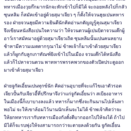
ทหารเมืองวุยก๊กมากนักจะหักเข้าไปก็มิได้ จะถอยหลังไปก็กลัว
ซุนหลิม ก็สมัคเข้าอยู่ด้วยสุมาเจียว ๆ ก็ตั้งให้จวนฮุยเปนทหาร
รอง ฝ่ายจวนฮุยมีความยินดีนักคิดอ่านกตัญญูรู้คุณสุมาเจียว
จึงเขียนหนังสือเปนใจความว่า ให้จวนตวนผู้เปนบิดาจวนเต๊กผู้
อาว์เราสมัคมาอยู่ด้วยสุมาเจียวเถิด ซุนหลิมนั้นเปนคนหยาบ
ช้าหามีความเมตตากรุณาไม่ ข้าพเจ้าก็มาเข้าด้วยสุมาเจียว
แล้วก็ผูกกับลูกเกาทัณฑ์ยิงเข้าไปในเมือง จวนเต๊กได้หนังสือ
แล้วก็ไปหาจวนตวน พาทหารพรรคพวกของตัวเปิดประตูออก
มาเข้าด้วยสุมาเจียว
ฝ่ายจูกัดเอี๋ยนเปนทุกข์นัก คิดอ่านอุบายที่จะแก้ไขเอาตัวรอด
เจียวปั้นกับเจียวอี้ที่ปรึกษาจึงว่าแก่จูกัดเอี๋ยนว่า สเบียงอาหาร
ในเมืองนี้ก็เบาบางลงแล้ว ทหารก็มากซึ่งจะกินนานไปเห็นหา
พอไม่ จะให้เขาล้อมไว้นานนักเห็นจะไม่ได้ ข้าพเจ้าคิดว่าจะ
ให้ยกทหารเรากับทหารเมืองกังตั๋งตีบากออกไปให้จงได้ ถ้าไป
มิได้ก็จะรบพุ่งให้จงสามารถกว่าจะตายลงด้วยกัน จูกัดเอี๋ยน