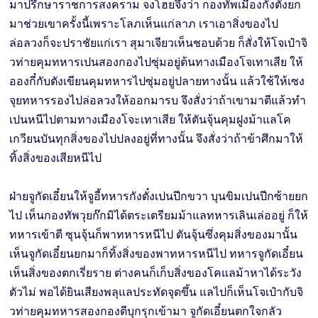
มาปรึกษาราชการสงคราม จงโฮยจึงว่า กองทัพเมืองกังตั๋งยก
มาช่วยเขาครั้งนี้เพราะโลภเห็นแก่ลาภ เราเอาสิ่งของไป
ล่อลวงก็จะปราชัยแก่เรา สุมาเจียวเห็นชอบด้วย ก็สั่งให้โจเป๋าจิ
วท่ายคุมทหารเปนสองกองไปซุ่มอยู่ต้นทางเมืองโจเทาเสีย ให้
อองกี๋กับตังเขียนคุมทหารไปซุ่มอยู่ปลายทางนั้น แล้วใช้ให้เซง
จุยทหารรองไปล่อลวงให้ออกมารบ จึงสั่งว่าถ้าเขามาตีแล้วทำ
เปนหนีไปตามทางเมืองโจะเทาเสีย ให้ตันจุ้นคุมฝูงม้าแลโค
เกวียนบันทุกสิ่งของไปปลงอยู่ที่ทางนั้น จึงสั่งว่าถ้าข้าศึกมาให้
ทิ้งสิ่งของเสียหนีไป
ฝ่ายจูกัดเอี๋ยนให้จูอี้ทหารกังตั๋งเปนปีกขวา บุนขิมเปนปีกซ้ายยก
ไป เห็นกองทัพวุยก๊กมิได้ตระเตรียมม้าแลทหารเลินเล่ออยู่ ก็ให้
ทหารเข้าตี ซุนจุ้นก็พาทหารหนีไป ตันจุ้นซึ่งคุมสิ่งของมานั้น
เห็นจูกัดเอี๋ยนยกมาก็ทิ้งสิ่งของพาทหารหนีไป ทหารจูกัดเอี๋ยน
เห็นสิ่งของตกเรี่ยราย ต่างคนก็เก็บสิ่งของโคแลม้าหาได้ระวัง
ตัวไม่ พอได้ยินเสียงพลุแลประทัดจุดขึ้น แลไปก็เห็นโจเป๋ากับจิ
วท่ายคุมทหารสองกองตีบุกรุกเข้ามา จูกัดเอี๋ยนตกใจกลัว