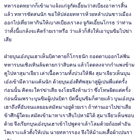
ทหารอดหยากก็เข้ามาแจ้งแก่จูกัดเอี๋ยนว่าสเบียงอาหารสิ้น
แล้ว ทหารขัดสนนัก ขอให้ปล่อยทหารห้วยหลำเปนชาวเมือง
ออกไปเที่ยวหากินให้เบาสเบียงเราลง จูกัดเอี๋ยนโกรธ ว่าท่าน
ว่าทั้งนี้แกล้งจะคิดร้ายเราหรือ ว่าแล้วก็สั่งให้เอาบุนขิมไปฆ่า
เสีย
ฝ่ายบุนเอ๋งบุนเฮาเห็นบิดาตายก็โกรธนัก ถอดดาบออกไล่ฟัน
ทหารบนเชิงเทินล้มตายกว่าสิบคน แล้วโดดลงจากกำแพงข้าม
คูไปหาสุมาเจียว เล่าเนื้อความทั้งปวงให้ฟัง สุมาเจียวเห็นบุน
เอ๋งเข้ามีความแค้นนัก ด้วยบุนเอ๋งตีทัพสุมาสูผู้เปนพี่แต่ครั้ง
ก่อนนั้น คิดจะใคร่ฆ่าเสีย จงโฮยจึงห้ามว่า ซึ่งโทษผิดแต่ครั้ง
ก่อนนั้นเพราะบุนขิมผู้เปนบิดา บัดนี้บุนขิมก็ตายแล้ว บุนเอ๋งบุน
เฮาถึงที่อับจนแลยอมสมัคมาอยู่ด้วยเรา ถ้าท่านเอาไปฆ่าเสีย
ข้าศึกผู้ใดจะสมัคเข้ามาหาเราสืบไปหามิได้ สุมาเจียวเห็นชอบ
ด้วย จึงเรียกบุนเอ๋งบุนเฮาเข้าไปพูดจาเล้าโลมด้วยถ้อยคำอัน
ไพเราะแล้วตั้งให้เปน นายทหารรอง จึงให้ม้าแลเสื้อผ้าเปนรา