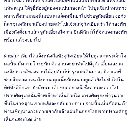
ทหารชื่อว่าจวนต๊กจวนต๋วนสองคนเปนแม่ทัพหลวง อิ๋นจวนเป
นทัพหนุน ให้จูอี้ต๋องอู่สองคนเปนกองหน้า ให้บุนขิมนำหนทาง
ทหารทั้งสามกองนั้นเปนคนเจ็ดหมื่นยกไปช่วยจูกัดเอี๋ยน งอก๋ง
ก็ลาซุนหลิมมาเมืองห้วยหลำไปแจ้งแก่จูกัดเอี๋ยนว่า ได้กองทัพ
เมืองกังตั๋งมาแล้ว จูกัดเอี๋ยนมีความยินดีนัก ก็ให้จัดแจงกองทัพ
พร้อมแล้วจะยกไป
ฝ่ายสุมาเจียวได้แจ้งหนังสือซึ่งจูกัดเอี๋ยนให้ไปทูลแก่พระเจ้าโจ
มอนั้น มีความโกรธนัก คิดอ่านจะยกทัพไปตีจูกัดเอี๋ยนเอง แก
ฉงจึงว่าวงศ์ของท่านได้อุปถัมภ์บำรุงแผ่นดินมาแต่บิดาแลพี่
ชายสืบต่อมาจน ถึงท่าน คุณนี้หนักหนาอยู่แล้วยังไม่ทั่วไปใน
ทิศทั้งสี่อีกเล่า ยังมีคนมาคิดขบถอย่างนี้ ซึ่งท่านจะออกไป
ปราบศัตรูเองนั้นข้าพเจ้าหาเห็นด้วยไม่ เกรงศัตรูจะทำวุ่นวาย
ขึ้นในราชฐาน ภายหลังจะกลับมาปราบปรามนั้นเห็นขัดสน ถ้า
ท่านเชิญนางกวยทายเฮากับเจ้าแผ่นดินออกไปปราบปรามศัตรู
เห็นจะสงบโดยง่าย