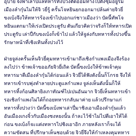
อุบาย จึงพาเล่าปี่แลทหารทั้งปวงตัดอ้อมทางไปตั้งซุ่มอยู่ริม
เมืองลำกุ๋นไม่ให้จิ วยี่รู้ ครั้นโจหยินยกออกมาปล้นค่ายจิวยี่
ขงเบ้งจึงให้ทหารร้องเข้าไปบอกแก่ชาวเมืองว่า บัดนี้ทัพโจ
หยินแตกมาให้เร่งเปิดประตูรับ ตันเกียวคิดว่าจริงก็ให้ทหารเปิด
ประตูรับ เล่าปี่กับขงเบ้งก็เข้าไป แล้วให้จูล่งกับทหารทั้งปวงขึ้น
รักษาหน้าที่เชิงเทินทั้งปวงไว้
ฝ่ายจูล่งครั้นเห็นจิวยี่คุมทหารเข้ามาถึงเชิงกำแพงเมืองจึงร้อง
ลงไปว่า ข้าพเจ้าขออภัยจิวยี่เถิด บัดนี้ขงเบ้งให้ข้าพเจ้าคุม
ทหารมาตีเมืองลำกุ๋นได้ก่อนแล้ว จิวยี่ได้ฟังดังนั้นก็โกรธ จึงให้
ทหารเข้ารบพุ่งทำลายประตูแลกำแพง จูล่งเห็นดังนั้นก็ให้
ทหารทิ้งก้อนศิลายิงเกาทัณฑ์ไปเปนอันมาก จิวยี่เห็นทหารเข้า
รอเชิงกำแพงไม่ได้ก็ถอยทหารกลับมาค่าย แล้วปรึกษาแก่
ทหารทั้งปวงว่า บัดนี้ขงเบ้งพาเล่าปี่มาชิงเอาเมืองลำกุ๋นแล้ว
อันเมืองเกงจิ๋วกับเมืองซงหยงนั้น ถ้าละไว้ช้าไม่ไปตีเอาให้ได้
ก่อน ขงเบ้งก็จะแต่งทหารไปชิงเอาอิก ภายหลังเราก็จะได้
ความขัดสน ที่ปรึกษาเห็นชอบด้วย จิวยี่จึงให้กำเหลงคุมทหาร