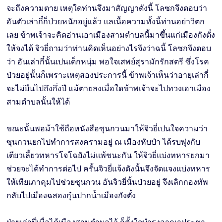
จะถึงความตาย เหตุใดท่านจึงมาสัญญาดังนี้ โลซกจึงตอบว่า
อันตัวเล่ากี๋ก็ป่วยหนักอยู่แล้ว แลเนื้อความทั้งนี้ท่านอย่าวิตก
เลย ข้าพเจ้าจะคิดอ่านเอาเมืองสามตำบลนี้มาขึ้นแก่เมืองกังตั๋ง
ให้จงได้ จิวยี่ถามว่าท่านคิดเห็นอย่างไรจึงว่าฉนี้ โลซกจึงตอบ
ว่า อันเล่ากี๋นั้นเปนเด็กหนุ่ม พอใจเสพย์สุรามักรักสตรี ซึ่งโรค
ป่วยอยู่นั้นก็เพราะเหตุสองประการนี้ ข้าพเจ้าเห็นว่าอายุเล่ากี๋
จะไม่ยืนไปถึงกึ่งปี แม้ตายลงเมื่อใดข้าพเจ้าจะไปทวงเอาเมือง
สามตำบลนั้นให้ได้
ขณะนั้นพอม้าใช้ถือหนังสือซุนกวนมาให้จิวยี่เปนใจความว่า
ซุนกวนยกไปทำการสงครามอยู่ ณ เมืองหับป๋า ได้รบพุ่งกับ
เตียวเลี้ยวทหารโจโฉยังไม่แพ้ชนะกัน ให้จิวยี่แบ่งทหารยกมา
ช่วยจะได้ทำการต่อไป ครั้นจิวยี่แจ้งดังนั้นจึงจัดแจงแบ่งทหาร
ให้เทียเภาคุมไปช่วยซุนกวน อันจิวยี่นั้นป่วยอยู่ จึงเลิกกองทัพ
กลับไปเมืองฉสองกุ๋นปากนํ้าเมืองกังตั๋ง