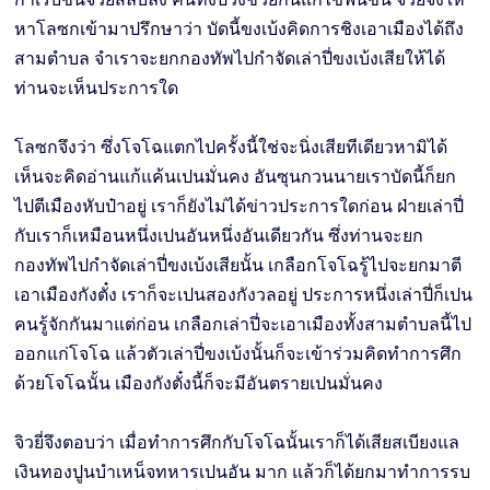
หาโลซกเข้ามาปรึกษาว่า บัดนี้ขงเบ้งคิดการชิงเอาเมืองได้ถึง
สามตำบล จำเราจะยกกองทัพไปกำจัดเล่าปี่ขงเบ้งเสียให้ได้
ท่านจะเห็นประการใด
โลซกจึงว่า ซึ่งโจโฉแตกไปครั้งนี้ใช่จะนิ่งเสียทีเดียวหามิได้
เห็นจะคิดอ่านแก้แค้นเปนมั่นคง อันซุนกวนนายเราบัดนี้ก็ยก
ไปตีเมืองหับป๋าอยู่ เราก็ยังไม่ได้ข่าวประการใดก่อน ฝ่ายเล่าปี่
กับเราก็เหมือนหนึ่งเปนอันหนึ่งอันเดียวกัน ซึ่งท่านจะยก
กองทัพไปกำจัดเล่าปี่ขงเบ้งเสียนั้น เกลือกโจโฉรู้ไปจะยกมาตี
เอาเมืองกังตั๋ง เราก็จะเปนสองกังวลอยู่ ประการหนึ่งเล่าปี่ก็เปน
คนรู้จักกันมาแต่ก่อน เกลือกเล่าปี่จะเอาเมืองทั้งสามตำบลนี้ไป
ออกแก่โจโฉ แล้วตัวเล่าปี่ขงเบ้งนั้นก็จะเข้าร่วมคิดทำการศึก
ด้วยโจโฉนั้น เมืองกังตั๋งนี้ก็จะมีอันตรายเปนมั่นคง
จิวยี่จึงตอบว่า เมื่อทำการศึกกับโจโฉนั้นเราก็ได้เสียสเบียงแล
เงินทองปูนบำเหน็จทหารเปนอัน มาก แล้วก็ได้ยกมาทำการรบ