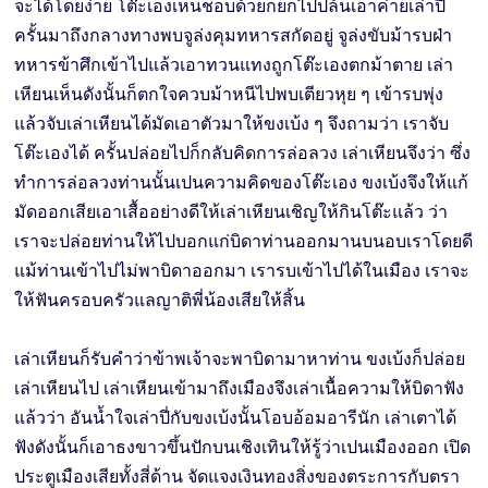
จะได้โดยง่าย โต๊ะเองเห็นชอบด้วยก็ยกไปปล้นเอาค่ายเล่าปี่
ครั้นมาถึงกลางทางพบจูล่งคุมทหารสกัดอยู่ จูล่งขับม้ารบฝ่า
ทหารข้าศึกเข้าไปแล้วเอาทวนแทงถูกโต๊ะเองตกม้าตาย เล่า
เหียนเห็นดังนั้นก็ตกใจควบม้าหนีไปพบเตียวหุย ๆ เข้ารบพุ่ง
แล้วจับเล่าเหียนได้มัดเอาตัวมาให้ขงเบ้ง ๆ จึงถามว่า เราจับ
โต๊ะเองได้ ครั้นปล่อยไปก็กลับคิดการล่อลวง เล่าเหียนจึงว่า ซึ่ง
ทำการล่อลวงท่านนั้นเปนความคิดของโต๊ะเอง ขงเบ้งจึงให้แก้
มัดออกเสียเอาเสื้ออย่างดีให้เล่าเหียนเชิญให้กินโต๊ะแล้ว ว่า
เราจะปล่อยท่านให้ไปบอกแก่บิดาท่านออกมานบนอบเราโดยดี
แม้ท่านเข้าไปไม่พาบิดาออกมา เรารบเข้าไปได้ในเมือง เราจะ
ให้ฟันครอบครัวแลญาติพี่น้องเสียให้สิ้น
เล่าเหียนก็รับคำว่าข้าพเจ้าจะพาบิดามาหาท่าน ขงเบ้งก็ปล่อย
เล่าเหียนไป เล่าเหียนเข้ามาถึงเมืองจึงเล่าเนื้อความให้บิดาฟัง
แล้วว่า อันน้ำใจเล่าปี่กับขงเบ้งนั้นโอบอ้อมอารีนัก เล่าเตาได้
ฟังดังนั้นก็เอาธงขาวขึ้นปักบนเชิงเทินให้รู้ว่าเปนเมืองออก เปิด
ประตูเมืองเสียทั้งสี่ด้าน จัดแจงเงินทองสิ่งของตระการกับตรา