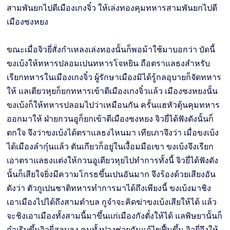
สามพันยกไปตีเมืองเกงจิ๋ว ให้เล่งทองคุมทหารสามพันยกไปตี
เมืองซงหยง
ขณะเมื่อจิวยี่สั่งกำเหลงเล่งทองนั้นก็พอม้าใช้มาบอกว่า บัดนี้
ขงเบ้งให้ทหารปลอมเปนทหารโจหยิน ถือตราแลธงสำหรับ
เรียกทหารในเมืองเกงจิ๋ว ผู้รักษาเมืองมิได้รู้กลอุบายก็จัดทหาร
ให้ แลเตียวหุยก็ยกทหารเข้าตีเมืองเกงจิ๋วแล้ว เมืองซงหยงนั้น
ขงเบ้งก็ให้ทหารปลอมไปว่าเหมือนกัน ครั้นแฮหัวตุ้นคุมทหาร
ออกมาให้ ฝ่ายกวนอูก็ยกเข้าตีเมืองซงหยง จิวยี่ได้ฟังดังนั้นก็
ตกใจ จึงว่าขงเบ้งได้ตราแลธงไหนมา เทียเภาจึงว่า เมื่อขงเบ้ง
ได้เมืองลำกุ๋นแล้ว ตันเกียวก็อยู่ในเงื้อมมือเขา ขงเบ้งจึงเรียก
เอาตราแลธงแต่งให้กวนอูเตียวหุยไปทำการทั้งนี้ จิวยี่ได้ฟังดัง
นั้นก็เสียใจยิ่งมีความโกรธขึ้นเปนอันมาก จึงร้องด้วยเสียงอัน
ดังว่า ตัวกูเปนชาติทหารทำการมาได้ถึงเพียงนี้ ขงเบ้งมาชิง
เอาเมืองไปได้ถึงสามตำบล กูจำจะคิดฆ่าขงเบ้งเสียให้ได้ แล้ว
จะชิงเอาเมืองทั้งสามนี้มาขึ้นแก่เมืองกังตั๋งให้ได้ แลพิษยานั้นก็
กำเริบขึ้นจิวยี่สลบลง คนทั้งปวงช่วยกันแก้ไขฟื้นขึ้น จิวยี่จึงให้