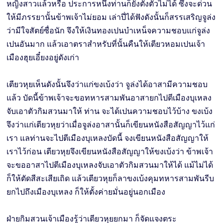
หญิงสาวแล้วหรือ ประการหนึ่งท่านก็ยังตั้งตัวไม่ได้ ซึ่งจะด่วน
ให้มีภรรยานั้นข้าพเจ้าไม่ยอม เล่าปี่ได้ฟังดังนั้นก็สรรเสริญจูล่ง
ว่ามีใจสัตย์ซื่อนัก จึงให้เงินทองเปนบำเหน็จความชอบแก่จูล่ง
เปนอันมาก แล้วเอาตราสำหรับที่นั้นคืนให้เตียวหอมเปนเจ้า
เมืองฮุยเอี๋ยงอยู่ดังเก่า
เตียวหุยเห็นดังนั้นจึงว่าแก่ขงเบ้งว่า จูล่งได้อาสามีความชอบ
แล้ว บัดนี้ข้าพเจ้าจะขอทหารสามพันอาสายกไปตีเมืองบุเหลง
จับเอาตัวกิมสวนมาให้ ท่าน จะได้เปนความชอบไว้บ้าง ขงเบ้ง
จึงว่าแก่เตียวหุยว่าเมื่อจูล่งอาสานั้นก็เขียนหนังสือสัญญาไว้แก่
เรา แลท่านจะไปตีเมืองบุเหลงบัดนี้ จงเขียนหนังสือสัญญาให้
เราไว้ก่อน เตียวหุยจึงเขียนหนังสือสัญญาให้ขงเบ้งว่า ข้าพเจ้า
จะขออาสาไปตีเมืองบุเหลงจับเอาตัวกิมสวนมาให้ได้ แม้ไม่ได้
ก็ให้ตัดสีสะเสียเถิด แล้วเตียวหุยก็ลาขงเบ้งคุมทหารสามพันรีบ
ยกไปถึงเมืองบุเหลง ก็ให้ตั้งค่ายมั่นอยู่นอกเมือง
ฝ่ายกิมสวนเจ้าเมืองรู้ว่าเตียวหุยยกมา ก็จัดแจงตระ