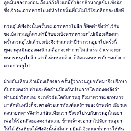
ดูหมิ่นฮองตงก่อน ถึงแก่ก็จริงแต่มีกำลังกล้าหาญเข้มแข็งนัก
ซึ่งเจ้าจะเอาทหารไปแต่ห้าร้อยนั้นพี่ยังไม่ไว้ใจเกลือกจะเสียที
กวนอูได้ฟังดังนั้นครั้นจะเอาทหารไปอีก ก็ผิดคำซึ่งว่าไว้กับ
ขงเบ้ง กวนอูก็ลาเล่าปี่กับขงเบ้งพาทหารยกไปเมืองเตียงสา
ครั้นกวนอูไปแล้วขงเบ้งจึงว่าแก่เล่าปี่ว่า กวนอูยกไปครั้งนี้
พูดจาดูหมิ่นฮองตงนักเกลือกจะทำการไม่สำเร็จ จำเราจะยก
ทหารหนุนไปอีก เล่าปี่เห็นชอบด้วย ก็จัดแจงทหารกับขงเบ้งยก
ตามกวนอูไป
ฝ่ายฮันเหียนเจ้าเมืองเตียงสา ครั้นรู้ว่ากวนอูยกทัพมาจึงปรึกษา
กับฮองตงว่า ท่านจะคิดอ่านป้องกันประการใด ฮองตงจึงว่า
ท่านอย่าวิตกเลย จะกลัวอันใดกับกวนอู ถึงมาทว่าจะยกทหาร
มาสักพันหนึ่งก็จะตายด้วยเกาทัณฑ์แลง้าวของข้าพเจ้า เอียวเห
ลงนายทหารจึงว่าแก่ฮันเหียนว่า ซึ่งจะไปรบกับกวนอูนั้นอย่า
เพ่อให้ร้อนถึงฮองตงก่อนเลย ข้าพเจ้าจะอาสาไปจับกวนอูมา
ให้ได้ ฮันเหียนได้ฟังดังนั้นก็มีความยินดี จึงเกณฑ์ทหารให้พัน