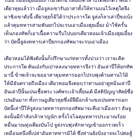
รบเอาเมืองฮุยเอี๋ยงถ้าไม่ได้ก็ฆ่าเสียเถิด เล่าปี่ได้ฟังก็ตวาดเอา
เตียวหุยแล้วว่า เมื่อจูล่งเขารับอาสาทั้งให้ทานบนไว้เหตุใดจึง
มาชิงเขาดังนี้ เตียวหุยก็มิได้ว่าประการใด จูล่งก็ลาเล่าปี่ขงเบ้ง
แล้วคุมทหารสามพันยกไปจะรบเอาเมืองฮุยเอี๋ยง ม้าใช้ครั้น
เห็นกองทัพก็เอาเนื้อความรีบไปบอกเตียวหอมเจ้าเมืองฮุยเอี๋ยง
ว่า บัดนี้จูล่งทหารเล่าปี่ยกกองทัพมาจะรบเอาเมือง
เตียวหอมได้ฟังดังนั้นก็ปรึกษาแก่ทหารทั้งปวงว่า เราจะคิด
ประการใด ตันเอ๋งกับเปาหลงนายทหารจึงว่า อันเล่าปี่ให้ยกทัพ
มานี้ ข้าพเจ้าจะขออาสาคุมทหารออกไปรบพุ่งต้านทานไว้มิ
ให้มีอันตรายถึงเมือง เตียวหอมจึงตอบว่าท่านอย่าดูหมิ่นเล่าปี่
อันเล่าปี่นั้นเปนเชื้อพระวงศ์พระเจ้าเหี้ยนเต้ มีสติปัญญาสัตย์ซื่อ
เปนอันมาก ทั้งกวนอูเตียวหุยซึ่งมีฝีมือกล้าแขงเปนทหารเอก
บัดนี้เล่าปี่ให้จูล่งนายทหารยกกองทัพมาจะตีเอาเมืองเรา อันจู
ล่งนั้นมีกำลังกล้าหาญนัก ครั้งโจโฉคุมทหารประมาณร้อย
หมื่นมาณทุ่งเตียงบันโบ๋ จูล่งรบพุ่งหักหาญเข้าออกรวดเร็ว
เหมือนหนึ่งที่เปล่าอันหาทหารมิได้ ซึ่งท่านยังบังอาจจะไปต่อสู้