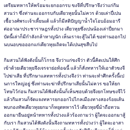
เตรียมทหารให้พร้อมจะยกออกรบ ขงจีที่ปรึกษาจึงว่าแก่กิม
สวนว่า ซึ่งท่านจะออกรบกับเตียวหุยนั้นไม่ควร ด้วยเล่าปี่เปน
เชื้อวงศ์พระเจ้าเหี้ยนเต้ แล้วก็มีสติปัญญาน้ำใจโอบอ้อมอารี
ต่ออาณาประชาราษฎรทั้งปวง เตียวหุยซึ่งเปนน้องเล่าปี่ยกมา
บัดนี้เล่าก็มีกำลังกล้าหาญนัก เห็นเราจะสู้ไม่ได้ ขอท่านออกไป
นบนอบขอออกแก่เตียวหุยเถิดจะได้เปนสุขสืบไป
กิมสวนได้ฟังดังนั้นก็โกรธ จึงว่าแก่ขงจีว่า ตัวนี้คิดเปนใส้ศึก
เข้าด้วยเตียวหุยจึงเจรจาย่อท้อฉนี้ แล้วก็สั่งทหารให้เอาตัวขงจี
ไปฆ่าเสีย ที่ปรึกษาแลทหารทั้งปวงจึงว่า ท่านจะทำศึกครั้งนี้เป
นการใหญ่อยู่ ซึ่งท่านจะฆ่าที่ปรึกษาเสียนั้นไม่ควร ขอให้ยก
โทษไว้ก่อน กิมสวนได้ฟังดังนั้นก็เห็นชอบด้วยจึงยกโทษขงจีไว้
แล้วกิมสวนก็จัดแจงทหารยกออกไปไกลเมืองทางสองร้อยเส้น
พบกองทัพเตียวหุยยกมาก็หยุดทหารไว้ เตียวหุยขี่ม้าถือทวน
ออกมายืนอยู่หน้าทหารทั้งปวงแล้วร้องถามว่า ผู้ใดจะออกมาสู้
กับเรา กิมสวนได้ฟังดังนั้นจึงถามทหารทั้งปวงว่า ผู้ใดจะอาสา