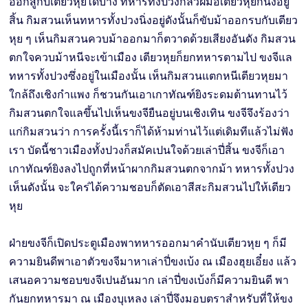
ออกสู้กับเตียวหุยได้บ้าง ทหารทั้งปวงกลัวฝีมือเตียวหุยก็นิ่งอยู่
สิ้น กิมสวนเห็นทหารทั้งปวงนิ่งอยู่ดังนั้นก็ขับม้าออกรบกับเตียว
หุย ๆ เห็นกิมสวนควบม้าออกมาก็ตวาดด้วยเสียงอันดัง กิมสวน
ตกใจควบม้าหนีจะเข้าเมือง เตียวหุยก็ยกทหารตามไป ขงจีแล
ทหารทั้งปวงซึ่งอยู่ในเมืองนั้น เห็นกิมสวนแตกหนีเตียวหุยมา
ใกล้ถึงเชิงกำแพง ก็ชวนกันเอาเกาทัณฑ์ยิงระดมต้านทานไว้
กิมสวนตกใจแลขึ้นไปเห็นขงจียืนอยู่บนเชิงเทิน ขงจีจึงร้องว่า
แก่กิมสวนว่า การครั้งนี้เราก็ได้ห้ามท่านไว้แต่เดิมทีแล้วไม่ฟัง
เรา บัดนี้ชาวเมืองทั้งปวงก็สมัคเปนใจด้วยเล่าปี่สิ้น ขงจีก็เอา
เกาทัณฑ์ยิงลงไปถูกที่หน้าผากกิมสวนตกจากม้า ทหารทั้งปวง
เห็นดังนั้น จะใคร่ได้ความชอบก็ตัดเอาสีสะกิมสวนไปให้เตียว
หุย
ฝ่ายขงจีก็เปิดประตูเมืองพาทหารออกมาคำนับเตียวหุย ๆ ก็มี
ความยินดีพาเอาตัวขงจีมาหาเล่าปี่ขงเบ้ง ณ เมืองฮุยเอี๋ยง แล้ว
เสนอความชอบขงจีเปนอันมาก เล่าปี่ขงเบ้งก็มีความยินดี พา
กันยกทหารมา ณ เมืองบุเหลง เล่าปี่จึงมอบตราสำหรับที่ให้ขง