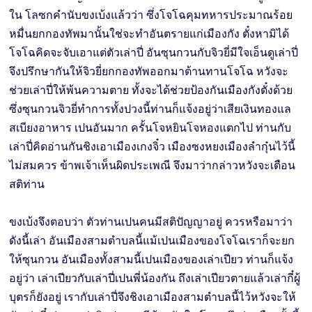
ใน โลซกคำนับขงเบ้งแล้วว่า ซึ่งโจโฉคุมทหารประมาณร้อย
หมื่นยกกองทัพมานั้นใช่จะทำอันตรายแก่เมืองกัง ตั๋งหามิได้
โจโฉคิดจะจับเอาแต่ตัวเล่าปี่ อันซุนกวนกับจิวยี่มีใจเอ็นดูเล่าปี่
จึงปรึกษากันให้จิวยี่ยกกองทัพออกมาต้านทานโจโฉ หวังจะ
ช่วยเล่าปี่ให้พ้นความตาย ทั้งจะได้ช่วยป้องกันเมืองกังตั๋งด้วย
ซึ่งซุนกวนจิวยี่ทำการทั้งปวงนี้ท่านก็แจ้งอยู่ว่าเสียเงินทองแล
สเบียงอาหาร เปนอันมาก ครั้นโจหยินโจหองแตกไป ท่านกับ
เล่าปี่คิดอ่านกันชิงเอาเมืองเกงจิ๋ว เมืองซงหยงเมืองลำกุ๋นไว้นี้
ไม่สมควร ข้าพเจ้าเห็นผิดประเพณี จึงมาว่ากล่าวหวังจะเตือน
สติท่าน
ขงเบ้งจึงตอบว่า ตัวท่านเปนคนมีสติปัญญาอยู่ ควรหรือมาว่า
ดังนี้เล่า อันเมืองสามตำบลนี้แม้เปนเมืองของโจโฉเราก็จะยก
ให้ซุนกวน อันเมืองทั้งสามนี้เปนเมืองของเล่าเปียว ท่านก็แจ้ง
อยู่ว่า เล่าเปียวกับเล่าปี่เปนพี่น้องกัน ถึงเล่าเปียวตายแล้วเล่ากี๋ผู้
บุตรก็ยังอยู่ เรากับเล่าปี่จึงชิงเอาเมืองสามตำบลนี้ไว้หวังจะให้