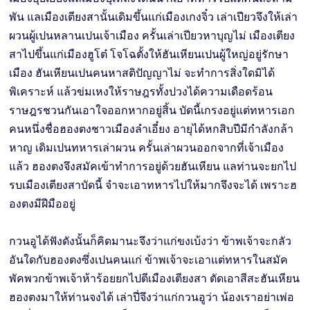
พัน แลเมืองเตียงสานั้นเดิมขึ้นแก่เมืองเกงจิ๋ว เล่าเปียวจึงให้เล่า
ผวนผู้เปนหลานเปนเจ้าเมือง ครั้นเล่าเปียวหาบุญไม่ เมืองเตียง
สาไปขึ้นแก่เมืองฮูโต๋ โจโฉตั้งให้ฮันเหียนเปนผู้ใหญ่อยู่รักษา
เมือง ฮันเหียนเปนคนหาสติปัญญาไม่ จะทำการสิ่งใดมิได้
พิเคราะห์ แล้วข่มเหงให้ราษฎรทั้งปวงได้ความเดือดร้อน
ราษฎรชวนกันเอาใจออกหากอยู่สิ้น บัดนี้เกรงอยู่แต่ทหารเอก
คนหนึ่งชื่อฮองตงชาวเมืองลำเอี๋ยง อายุได้หกสิบปีมีกำลังกล้า
หาญ เดิมเปนทหารเล่าผวน ครั้นเล่าผวนออกจากที่เจ้าเมือง
แล้ว ฮองตงจึงสมัคเข้าทำการอยู่ด้วยฮันเหียน แลท่านจะยกไป
รบเมืองเตียงสาบัดนี้ จำจะเอาทหารไปให้มากจึงจะได้ เพราะฮ
องตงมีฝีมืออยู่
กวนอูได้ฟังดังนั้นก็คิดมานะจึงว่าแก่ขงเบ้งว่า ข้าพเจ้าจะกลัว
อันใดกับฮองตงซึ่งเปนคนแก่ ข้าพเจ้าจะเอาแต่ทหารในสมัค
พัคพวกข้าพเจ้าห้าร้อยยกไปตีเมืองเตียงสา ตัดเอาสีสะฮันเหียน
ฮองตงมาให้ท่านจงได้ เล่าปี่จึงว่าแก่กวนอูว่า น้องเราอย่าเพ่อ