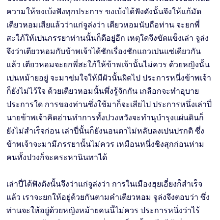
ความให้ขงเบ้งฟังทุกประการ ขงเบ้งได้ฟังดังนั้นจึงให้แก้มัด
เตียวหอมเสียแล้วว่าแก่จูล่งว่า เตียวหอมนับถือท่าน จะยกพี่
สะใภ้ให้เปนภรรยาท่านนั้นก็ดีอยู่อีก เหตุใดจึงขัดแข็งเล่า จูล่ง
จึงว่าเตียวหอมกับข้าพเจ้าได้ชักเรื่องชักแถวเปนแซ่เดียวกัน
แล้ว เตียวหอมจะยกพี่สะใภ้ให้ข้าพเจ้านั้นไม่ควร ด้วยหญิงนั้น
เปนหม้ายอยู่ จะมาข่มใจให้มีผัวนั้นผิดไป ประการหนึ่งข้าพเจ้า
ก็ยังไม่ไว้ใจ ด้วยเตียวหอมนั้นพึ่งรู้จักกัน เกลือกจะทำอุบาย
ประการใด การของท่านซึ่งใช้มาก็จะเสียไป ประการหนึ่งเล่าปี่
นายข้าพเจ้าคิดอ่านทำการทั้งปวงหวังจะทำนุบำรุงแผ่นดินก็
ยังไม่สำเร็จก่อน เล่าปี่นั้นก็ยังนอนตาไม่หลับลงเปนปรกติ ซึ่ง
ข้าพเจ้าจะมามีภรรยานั้นไม่ควร เหมือนหนึ่งชิงสุกก่อนห่าม
คนทั้งปวงก็จะคระหานินทาได้
เล่าปี่ได้ฟังดังนั้นจึงว่าแก่จูล่งว่า การในเมืองฮุยเอี๋ยงก็สำเร็จ
แล้ว เราจะยกให้อยู่ด้วยกันตามคำเตียวหอม จูล่งจึงตอบว่า ซึ่ง
ท่านจะให้อยู่ด้วยหญิงหม้ายคนนี้ไม่ควร ประการหนึ่งว่าไร้