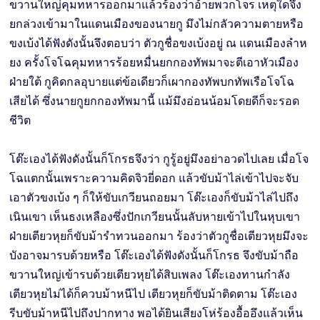
ขวานใหญ่คุมทหารออกมาแล้วร้องว่าอ้ายพวกโจร เหตุใดจึง
ยกล่วงเข้ามาในแดนเมืองของนายกู มึงไม่กลัวความตายหรือ
ขงเบ้งได้ฟังดังนั้นจึงตอบว่า ตัวกูชื่อขงเบ้งอยู่ ณ แดนเมืองลำห
ยง ครั้งโจโฉคุมทหารร้อยหมื่นยกกองทัพมาจะตีเอาหัวเมือง
ฝ่ายใต้ กูคิดกลอุบายแต่ข้อเดียวก็เผากองทัพบกทัพเรือโจโฉ
เสียได้ ซึ่งนายกูยกกองทัพมานี้ แม้มึงอ่อนน้อมโดยดีก็จะรอด
ชีวิต
โต๊ะเองได้ฟังดังนั้นก็โกรธจึงว่า กูรู้อยู่มึงอย่าอวดไปเลย เมื่อโจ
โฉแตกนั้นเพราะความคิดจิวยี่ดอก แล้วขับม้าไล่เข้าไปจะจับ
เอาตัวขงเบ้ง ๆ ก็ให้ขับเกวียนถอยมา โต๊ะเองก็ขับม้าไล่ไปถึง
เนินเขา เห็นธงเหลืองซึ่งปักเกวียนนั้นลับหายเข้าไปในหุบเขา
ฝ่ายเตียวหุยก็ขับม้ารำทวนออกมา ร้องว่าตัวกูชื่อเตียวหุยมึงจะ
บังอาจมารบด้วยหรือ โต๊ะเองได้ฟังดังนั้นก็โกรธ จึงขับม้าถือ
ขวานใหญ่เข้ารบด้วยเตียวหุยได้สิบเพลง โต๊ะเองทานกำลัง
เตียวหุยไม่ได้ก็ควบม้าหนีไป เตียวหุยก็ขับม้าติดตาม โต๊ะเอง
รีบขับม้าหนีไปถึงปากทาง พอได้ยินเสียงโห่ร้องอื้ออึงแล้วเห็น