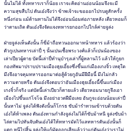
นั้นไม่ได้ ทั้งทหารเราก็น้อย เราจะคิดอ่านอ่อนน้อมจึงจะมี
ความสุขสืบไป ตันเอ๋งจึงว่า ข้าพเจ้าจะขอออกไปรบดูสักครั้ง
หนึ่งก่อน แม้ต้านทานไม่ได้จึงอ่อนน้อมต่อภายหลัง เตียวหอมก็
ว่าตามเถิด ตันเอ๋งจึงจัดแจงทหารยกออกไปใกล้ค่ายจูล่ง
ฝ่ายจูล่งเห็นดังนั้น ก็ขี่ม้าถือทวนออกมาหน้าทหาร แล้วร้องว่า
ตัวกูเปนทหารเล่าปี่ ๆ นั้นเปนเชื้อพระวงศ์แล้วก็เปนน้องของ
เล่าเปียวผู้ตาย บัดนี้เล่าปี่ทำนุบำรุงเล่ากี๋ผู้หลานไว้ แล้วให้กูยก
กองทัพมาปราบปรามเมืองฮุยเอี๋ยงซึ่งขึ้นแก่เมืองเกงจิ๋ว เหตุใด
มึงจึงอาจคุมทหารออกมาต่อสู้ด้วยกูอันมีฝีมือนี้ มึงไม่กลัว
ความตายหรือ ตันเอ๋งจึงตอบว่าอันเมืองฮุยเอี๋ยงนี้ขึ้นแก่เมือง
เกงจิ๋วก็จริง แต่บัดนี้เล่าเปียวก็ตายแล้ว เตียวหอมนายกูจึงเอา
เมืองไปขึ้นแก่โจโฉ มึงอย่าอวดฝีมือเลย อันกูจะอ่อนน้อมเล่าปี่
นั้นหาไม่ จูล่งได้ฟังดังนั้นก็โกรธ ขับม้ารำทวนเข้ารบด้วยตัน
เอ๋งได้ห้าเพลง ตันเอ๋งทานกำลังจูล่งไม่ได้ก็ขับม้าหนี จูล่งขับม้า
ไล่ตามไปทันจับตันเอ๋งได้ให้ทหารมัดไว้แลทหารตันเอ๋งนั้นก็
แตก หนีไปสิ้น จูล่งให้แก้มัดออกเสียแล้วว่าแก่ตันเอ๋งว่าเราไม่