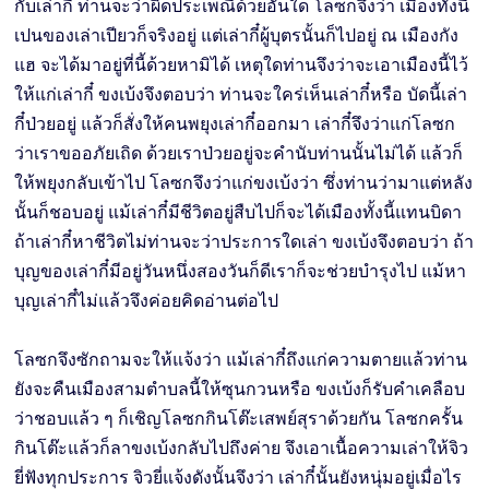
กับเล่ากี๋ ท่านจะว่าผิดประเพณีด้วยอันใด โลซกจึงว่า เมืองทั้งนี้
เปนของเล่าเปียวก็จริงอยู่ แต่เล่ากี๋ผู้บุตรนั้นก็ไปอยู่ ณ เมืองกัง
แฮ จะได้มาอยู่ที่นี้ด้วยหามิได้ เหตุใดท่านจึงว่าจะเอาเมืองนี้ไว้
ให้แก่เล่ากี๋ ขงเบ้งจึงตอบว่า ท่านจะใคร่เห็นเล่ากี๋หรือ บัดนี้เล่า
กี๋ป่วยอยู่ แล้วก็สั่งให้คนพยุงเล่ากี๋ออกมา เล่ากี๋จึงว่าแก่โลซก
ว่าเราขออภัยเถิด ด้วยเราป่วยอยู่จะคำนับท่านนั้นไม่ได้ แล้วก็
ให้พยุงกลับเข้าไป โลซกจึงว่าแก่ขงเบ้งว่า ซึ่งท่านว่ามาแต่หลัง
นั้นก็ชอบอยู่ แม้เล่ากี๋มีชีวิตอยู่สืบไปก็จะได้เมืองทั้งนี้แทนบิดา
ถ้าเล่ากี๋หาชีวิตไม่ท่านจะว่าประการใดเล่า ขงเบ้งจึงตอบว่า ถ้า
บุญของเล่ากี๋มีอยู่วันหนึ่งสองวันก็ดีเราก็จะช่วยบำรุงไป แม้หา
บุญเล่ากี๋ไม่แล้วจึงค่อยคิดอ่านต่อไป
โลซกจึงซักถามจะให้แจ้งว่า แม้เล่ากี๋ถึงแก่ความตายแล้วท่าน
ยังจะคืนเมืองสามตำบลนี้ให้ซุนกวนหรือ ขงเบ้งก็รับคำเคลือบ
ว่าชอบแล้ว ๆ ก็เชิญโลซกกินโต๊ะเสพย์สุราด้วยกัน โลซกครั้น
กินโต๊ะแล้วก็ลาขงเบ้งกลับไปถึงค่าย จึงเอาเนื้อความเล่าให้จิว
ยี่ฟังทุกประการ จิวยี่แจ้งดังนั้นจึงว่า เล่ากี๋นั้นยังหนุ่มอยู่เมื่อไร