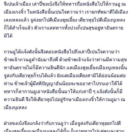
จีเปนเจ้าเมือง เล่าปี่ขงเบ้งจึงให้ทหารถือหนังสือไปให้กวนอู ณ
เมืองเกงจิ๋ว ในหนังสือนั้นเปนใจความว่า เรายกทัพมาตีได้เมือง
เลงเหลงแล้ว จูล่งยกไปตีเมืองฮุยเอี๋ยง เตียวหุยไปตีเมืองบุเหลง
ก็ได้สำเร็จแล้ว ตัวเราแลทหารทั้งปวงก็เปนสุขอยู่หาอันตราย
มิได้
กวนอูได้แจ้งดังนั้นจึงตอบหนังสือไปถึงเล่าปี่เปนใจความว่า
ข้าพเจ้ากวนอูคำนับมาถึงพี่ ด้วยข้าพเจ้าแจ้งว่าท่านมีความสุข
หาอันตรายไม่ก็มีความยินดีนัก แลเมืองฮุยเอี๋ยงเมืองบุเหลงนั้น
จูล่งกับเตียวหุยก็รบได้แล้ว ยังแต่เมืองเตียงสามิได้อ่อนน้อมต่อ
ท่าน ข้าพเจ้าผู้มีสติปัญญาอันน้อยจะขออาสาไปรบเอาให้ได้
ทหารก็ลากวนอูเอาหนังสือนั้นมาให้แก่เล่าปี่ ๆ แจ้งดังนั้นก็มี
ความยินดี จึงให้เตียวหุยไปอยู่รักษาเมืองเกงจิ๋วให้กวนอูมา ณ
เมืองบุเหลง
ฝ่ายขงเบ้งจึงแกล้งว่ากับกวนอูว่า เมื่อจูล่งกับเตียวหุยยกไปตี
เมืองฮุยเอี๋ยงแลเมืองบุเหลงได้นั้น ก็เอาทหารไปแต่คนละสาม