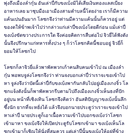
พุ่งถึงเมืองลำกุ๋น อันเล่าปี่กับขงเบ้งมิได้เสียเงินทองแลสเบียง
อาหารเลย มาชุบมือเอาเมืองสามตำบลนี้โดยง่าย เราก็มีความ
แค้นเปนอันมาก โลซกจึงว่าท่านมีความแค้นนั้นก็ควรอยู่ แต่
ของดให้ข้าพเจ้าไปว่ากล่าวแก่เล่าปี่ขงเบ้งโดยดีก่อน แม้เล่าปี่
ขงเบ้งขัดขวางประการใด จึงค่อยคิดการสืบต่อไป จิวยี่ได้ฟังดัง
นั้นจึงปรึกษาแก่ทหารทั้งปวง ๆ ก็ว่าโลซกคิดนี้ชอบอยู่ จิวยี่ก็
ยอมให้โลซกไป
โลซกก็ลาจิวยี่แล้วพาพัคพวกเก้าคนสิบคนเข้าไป ณ เมืองลำ
กุ๋น พอพบจูล่งโลซกจึงว่า ท่านจงบอกเล่าปี่ว่าเราจะขอเข้าไป
หา จูล่งจึงว่าบัดนี้เล่าปี่กับขงเบ้งพากันกลับไปอยู่เมืองเกงจิ๋ว โล
ซกแจ้งดังนั้นก็พาพัคพวกรีบตามไปถึงเมืองเกงจิ๋วเห็นธงที่ปัก
อยู่บน หน้าที่เชิงเทิน โลซกจึงคิดว่า อันสติปัญญาขงเบ้งนั้นลึก
ซึ้งนัก ยากที่จะหยั่งได้ แล้วจึงบอกนายประตูว่าเราจะขอเข้าไป
หาเล่าปี่ นายประตูก็เอาเนื้อความเข้าไปบอกขงเบ้งว่าโลซก
เข้ามาหา ขงเบ้งจึงให้เปิดประตูรับโลซกเข้ามา ขงเบ้งเห็นโล
ซกเข้ามาก็เชิญให้นั่งที่สมควร แต่เล่าปี่นั้นขงเบ้งให้อยู่ที่ข้าง