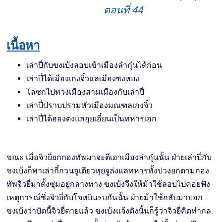
ตอนที่ 44
เนื้อหา
เล่าปี่กับขงเบ้งลอบเข้าเมืองลำกุ๋นได้ก่อน
เล่าปี่ได้เมืองเกงจิ๋วแลเมืองซงหยง
โลซกไปทวงเมืองสามเมืองกับเล่าปี่
เล่าปี่ปราบปรามหัวเมืองมณฑลเกงจิ๋ว
เล่าปี่ได้ฮองตงแลอุยเอี๋ยนเป็นทหารเอก
ขณะ เมื่อจิวยี่ยกกองทัพมาจะตีเอาเมืองลำกุ๋นนั้น ฝ่ายเล่าปี่กับ
ขงเบ้งก็พาเล่ากี๋กวนอูเตียวหุยจูล่งแลทหารทั้งปวงยกตามกอง
ทัพจิวยี่มาตั้งซุ่มอยู่กลางทาง ขงเบ้งจึงให้ม้าใช้ลอบไปคอยฟัง
เหตุการณ์ซึ่งจิวยี่กับโจหยินรบกันนั้น ฝ่ายม้าใช้กลับมาบอก
ขงเบ้งว่าบัดนี้จิวยี่ตายแล้ว ขงเบ้งแจ้งดังนั้นก็รู้ว่าจิวยี่คิดทำกล