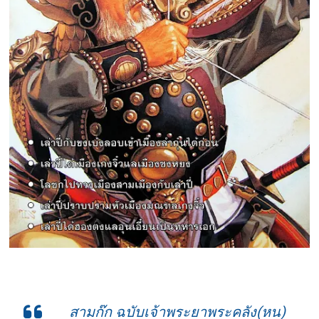
สามก๊ก ฉบับเจ้าพระยาพระคลัง(หน)