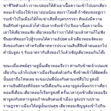
ฆ่าชีวิตตัวแล้ว เราจะปล่อยให้ตัวเอาเนื้อความเข้าไปบอกเตียว
หอมเจ้าเมืองให้เร่งมาอ่อนน้อม ต่อเราโดยดี ถ้าขัดแขงอยู่เรา
รบเข้าไปในเมืองได้ก็จะฆ่าเสียทั้งบุตรภรรยา ตันเอ๋งมีความ
ยินดีรับคำจูล่งแล้วก็คำนับลากลับเข้าไป จึงเอาเนื้อความนั้น
เล่าให้เตียวหอมฟัง เตียวหอมจึงว่าเราได้ห้ามแล้วท่านก็ไม่ฟัง
ขืนยกทัพออกไปสู้รบจนได้ความอัปยศ แล้วเตียวหอมจัดแจง
สิ่งของกับตราสำหรับที่พาทหารประมาณสิบสี่สิบห้าคนออกไป
คำนับจูล่ง ๆ รับเอาตรากับสิ่งของไว้แล้วเชิญเตียวหอมกินโต๊ะ
ขณะเมื่อเสพย์สุราอยู่นั้นเตียวหอมจึงว่า ท่านกับข้าพเจ้าเปนแซ่
เดียวกัน แล้วก็เปนชาวเมืองจีนเต๋งด้วยกัน ซึ่งข้าพเจ้าได้ผิดพลั้ง
นั้นอย่าถือโทษเลย จะขอเปนพี่น้องกันตามแซ่สืบไป จูล่งมี
ความยินดีถ้อยทีถ้อยถามปีเดือนกัน แลอายุจูล่งนั้นแก่กว่าเตียว
หอมสี่เดือน เตียวหอมก็เรียกจูล่งพี่ ครั้นเวลารุ่งเช้าเตียวหอมจึง
พาจูล่งกับทหารจูล่งเก้าคนสิบคนเข้าเมือง จูล่งปราบปราม
ราษฎรชาวเมืองให้อยู่เย็นเปนสุข เตียวหอมเชิญจูล่งเข้าไปกิน