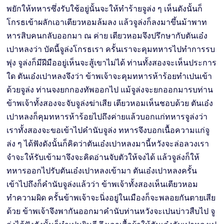
พยักให้ทหารซึ่งรับใช้อยู่นั้นจะให้ทำร้ายจูล่ง ๆ เห็นดังนั้นก็
โกรธเข้าผลักเอาเตียวหอมล้มลง แล้วจูล่งก็ลงมาขึ้นม้าพาท
หารสิบคนกลับออกมา ณ ค่าย เตียวหอมจึงปรึกษากับตันเอ๋ง
เปาหลงว่า บัดนี้จูล่งโกรธเรา ครั้นเราจะคุมทหารไปทำการรบ
พุ่ง จูล่งก็มีฝีมืออยู่เห็นจะสู้เขาไม่ได้ ท่านทั้งสองจะเห็นประการ
ใด ตันเอ๋งเปาหลงจึงว่า ข้าพเจ้าจะคุมทหารห้าร้อยทำเปนเข้า
ด้วยจูล่ง ท่านจงยกกองทัพออกไป แม้จูล่งจะยกออกมารบท่าน
ข้าพเจ้าทั้งสองจะจับจูล่งฆ่าเสีย เตียวหอมเห็นชอบด้วย ตันเอ๋ง
เปาหลงก็คุมทหารห้าร้อยไปถึงค่ายแล้วบอกแก่ทหารจูล่งว่า
เราทั้งสองจะขอเข้าไปคำนับจูล่ง ทหารจึงบอกเนื้อความแก่จู
ล่ง ๆ ได้ฟังดังนั้นก็คิดว่าตันเอ๋งเปาหลงมานี้หวังจะล่อลวงเรา
จำจะให้รับเข้ามาจึงจะคิดอ่านจับตัวให้จงได้ แล้วจูล่งก็ให้
ทหารออกไปรับตันเอ๋งเปาหลงเข้ามา ตันเอ๋งเปาหลงครั้น
เข้าไปถึงก็คำนับจูล่งแล้วว่า ข้าพเจ้าทั้งสองเห็นเตียวหอม
ทำความผิด ครั้นข้าพเจ้าจะนิ่งอยู่ในเมืองก็จะพลอยกันตายเสีย
ด้วย ข้าพเจ้าจึงพากันออกมาคำนับท่านหวังจะเปนบ่าวสืบไป จู