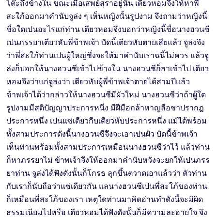
โต๊ะถึงข้างใน ขณะเมื่อเสพย์สุราอยู่นั้น เตียวหอมจึงให้หาพี่
สะใภ้ออกมาคำนับจูล่ง ๆ เห็นหญิงนั้นรูปงาม จึงถามว่าหญิงนี้
ชื่อใดเปนอะไรแก่ท่าน เตียวหอมจึงบอกว่าหญิงนี้ชื่อนางฮวนซี
เปนภรรยาเตียวหับพี่ข้าพเจ้า บัดนี้เตียวหับตายเสียแล้ว จูล่งจึง
ว่าพี่สะใภ้ท่านเปนผู้ใหญ่ซึ่งจะให้มาคำนับเราฉนี้ไม่ควร แล้วจู
ล่งก็บอกให้นางฮวนซีเข้าไปข้างใน นางฮวนซีก็ลาเข้าไป เตียว
หอมจึงว่าแก่จูล่งว่า เตียวหับผู้พี่ข้าพเจ้าตายได้สามปีแล้ว
ข้าพเจ้าได้ว่ากล่าวให้นางฮวนซีมีผัวใหม่ นางฮวนซีว่าถ้าผู้ใด
รูปงามมีสติปัญญาประการหนึ่ง มีฝีมือกล้าหาญลือชาปรากฎ
ประการหนึ่ง เปนแซ่เดียวกีบเตียวหับประการหนึ่ง แม้ได้พร้อม
ทั้งสามประการดังนี้นางอวนซีจึงจะเอาเปนผัว บัดนี้ข้าพเจ้า
เห็นท่านพร้อมทั้งสามประการเหมือนนางฮวนซีว่าไว้ แล้วท่าน
ก็หาภรรยาไม่ ข้าพเจ้าจึงให้ออกมาคำนับหวังจะยกให้เปนภรร
ยาท่าน จูล่งได้ฟังดังนั้นก็โกรธ ลุกขึ้นตวาดเอาแล้วว่า ตัวท่าน
กับเราก็นับถือว่าแซ่เดียวกัน แลนางฮวนซีเปนพี่สะใภ้ของท่าน
ก็เหมือนพี่สะใภ้ของเรา เหตุใดท่านมาคิดอ่านทำดังนี้จะมิผิด
ธรรมเนียมไปหรือ เตียวหอมได้ฟังดังนั้นก็มีความละอายใจ จึง