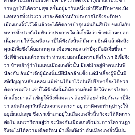
ฝ่ายเล่าปี่เมื่อได้เมืองสามตำบลไว้ ก็ตั้งใจบำรุงอาณาประชา
ราษฎรให้ได้ความสุข ครั้นอยู่มาวันหนึ่งเล่าปี่จึงปรึกษาขงเบ้ง
แลทหารทั้งปวงว่า เราจะคิดอ่านทำประการใดจึงจะรักษา
เมืองเกงจิ๋วไว้ได้ แล้วจะได้คิดการบำรุงแผ่นดินสืบไป ขงเบ้งกับ
ทหารทั้งปวงยังไม่ทันว่าประการใด อิเจี้ยจึงว่า ข้าพเจ้าจะบอก
เนื้อความให้ข้อหนึ่ง เล่าปี่ได้ฟังดังนั้นก็มีความยินดี แล้วคิดถึง
คุณอิเจี้ยซึ่งได้บอกเหตุ ณ เมืองซงหยง เล่าปี่จุงมืออิเจี้ยขึ้นมา
นั่งที่ข้างบนแล้วถามว่า ท่านจะบอกเนื้อความสิ่งไรเรา อิเจี้ยจึง
ว่า ข้าพเจ้ารู้ว่าในแดนเมืองเกงจิ๋วนั้น มีแซ่ม้าอยู่ห้าคนเปนพี่
น้องกัน อันม้าเจ๊กผู้น้องนั้นมีฝีมือกล้าแข็ง แต่ม้าเลี้ยงผู้พี่นั้นมี
สติปัญญาหลักแหลม แม้ท่านได้มาไว้เปนที่ปรึกษาก็จะได้ช่วย
คิดการต่อไป เล่าปี่ได้ฟังดังนั้นก็มีความยินดี จึงให้ทหารไปหา
ม้าเลี้ยงมาแล้วเชิญให้นั่งที่สมควร ถ้อยทีถ้อยคำนับกัน เล่าปี่จึง
ว่า แผ่นดินทุกวันนี้เปนจลาจลต่าง ๆ อยู่ เราคิดจะทำนุบำรุงให้
อยู่เย็นเปนสุข ซึ่งเราเข้ามาอยู่ในเมืองเกงจิ๋วนี้หวังจะได้คิดการ
ต่อไป แต่เราวิตกอยู่ว่า จะป้องกันเมืองเกงจิ๋วประการใดราษฎร
จึงจะไม่ได้ความเดือดร้อน ม้าเลี้ยงจึงว่า อันเมืองเกงจิ๋วนี้เปน