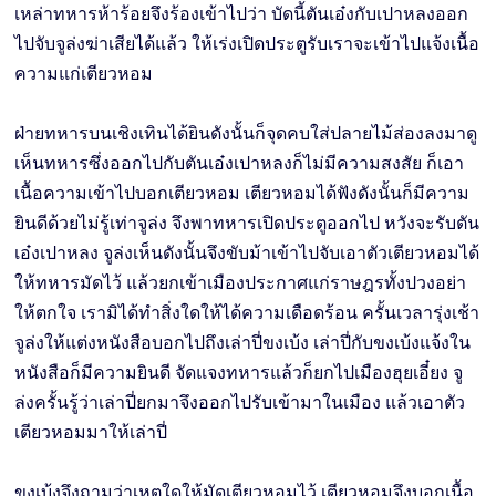
เหล่าทหารห้าร้อยจึงร้องเข้าไปว่า บัดนี้ตันเอ๋งกับเปาหลงออก
ไปจับจูล่งฆ่าเสียได้แล้ว ให้เร่งเปิดประตูรับเราจะเข้าไปแจ้งเนื้อ
ความแก่เตียวหอม
ฝ่ายทหารบนเชิงเทินได้ยินดังนั้นก็จุดคบใส่ปลายไม้ส่องลงมาดู
เห็นทหารซึ่งออกไปกับตันเอ๋งเปาหลงก็ไม่มีความสงสัย ก็เอา
เนื้อความเข้าไปบอกเตียวหอม เตียวหอมได้ฟังดังนั้นก็มีความ
ยินดีด้วยไม่รู้เท่าจูล่ง จึงพาทหารเปิดประตูออกไป หวังจะรับตัน
เอ๋งเปาหลง จูล่งเห็นดังนั้นจึงขับม้าเข้าไปจับเอาตัวเตียวหอมได้
ให้ทหารมัดไว้ แล้วยกเข้าเมืองประกาศแก่ราษฎรทั้งปวงอย่า
ให้ตกใจ เรามิได้ทำสิ่งใดให้ได้ความเดือดร้อน ครั้นเวลารุ่งเช้า
จูล่งให้แต่งหนังสือบอกไปถึงเล่าปี่ขงเบ้ง เล่าปี่กับขงเบ้งแจ้งใน
หนังสือก็มีความยินดี จัดแจงทหารแล้วก็ยกไปเมืองฮุยเอี๋ยง จู
ล่งครั้นรู้ว่าเล่าปี่ยกมาจึงออกไปรับเข้ามาในเมือง แล้วเอาตัว
เตียวหอมมาให้เล่าปี่
ขงเบ้งจึงถามว่าเหตุใดให้มัดเตียวหอมไว้ เตียวหอมจึงบอกเนื้อ