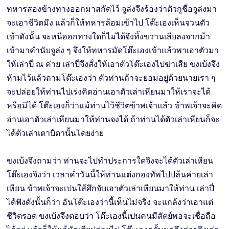
ทหารสองข้างทางออกมาสกัดไว้ จูล่งจึงร้องว่าตัวกูชื่อจูล่งมา
จะเอาชีวิตมึง แล้วก็ให้ทหารล้อมเข้าไป โต๊ะเองเห็นจวนตัว
เข้าดังนั้น จะหนีออกทางใดก็ไม่ได้จึงทิ้งขวานเสียลงจากม้า
เข้ามาคำนับจูล่ง ๆ จึงให้ทหารมัดโต๊ะเองเข้าแล้วพาเอาตัวมา
ให้เล่าปี่ ณ ค่าย เล่าปี่จึงสั่งให้เอาตัวโต๊ะเองไปฆ่าเสีย ขงเบ้งจึง
ห้ามไว้แล้วถามโต๊ะเองว่า ตัวท่านถ้าจะยอมอยู่ด้วยนายเรา ๆ
จะปล่อยให้ท่านไปเร่งคิดอ่านเอาตัวเล่าเหียนมาให้เราจะได้
หรือมิได้ โต๊ะเองก็ว่าแม้ท่านไว้ชีวิตข้าพเจ้าแล้ว ข้าพเจ้าจะคิด
อ่านเอาตัวเล่าเหียนมาให้ท่านจงได้ ถ้าท่านได้ตัวเล่าเหียนก็จะ
ได้ตัวเล่าเตาบิดานั้นโดยง่าย
ขงเบ้งจึงถามว่า ท่านจะไปทำประการใดจึงจะได้ตัวเล่าเหียน
โต๊ะเองจึงว่า เวลาคํ่าวันนี้ให้ท่านแต่งกองทัพไปปล้นค่ายเล่า
เหียน ข้าพเจ้าจะเปนใส้ศึกจับเอาตัวเล่าเหียนมาให้ท่าน เล่าปี่
ได้ฟังดังนั้นก็ว่า อันโต๊ะเองว่านี้เห็นไม่จริง จะแกล้งว่าเอาแต่
ชีวิตรอด ขงเบ้งจึงตอบว่า โต๊ะเองนี้เปนคนมีสัตย์พอจะเชื่อถือ