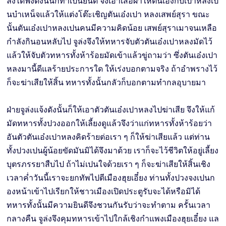
ล่งได้ฟังดังนั้นก็ทำเปนยินดี จึงเอาเสื้อผ้าให้ตันเอ๋งกับเปาหลงเป
นบำเหน็จแล้วให้แต่งโต๊ะเชิญตันเอ๋งเปา หลงเสพย์สุรา ขณะ
นั้นตันเอ๋งเปาหลงเปนคนมีความคิดน้อย เสพย์สุราเมาจนเหลือ
กำลังกินอนหลับไป จูล่งจึงให้ทหารจับตัวตันเอ๋งเปาหลงมัดไว้
แล้วให้จับตัวทหารทั้งห้าร้อยมัดเข้าแล้วขู่ถามว่า ซึ่งตันเอ๋งเปา
หลงมานี้ดีแลร้ายประการใด ให้เร่งบอกตามจริง ถ้าอำพรางไว้
ก็จะฆ่าเสียให้สิ้น ทหารทั้งนั้นกลัวก็บอกตามทำกลอุบายมา
ฝ่ายจูล่งแจ้งดังนั้นก็ให้เอาตัวตันเอ๋งเปาหลงไปฆ่าเสีย จึงให้แก้
มัดทหารทั้งปวงออกให้เลี้ยงดูแล้วจึงว่าแก่ทหารทั้งห้าร้อยว่า
อันตัวตันเอ๋งเปาหลงคิดร้ายต่อเรา ๆ ก็ให้ฆ่าเสียแล้ว แต่ท่าน
ทั้งปวงเปนผู้น้อยขัดมันมิได้จึงมาด้วย เราก็จะไว้ชีวิตให้อยู่เลี้ยง
บุตรภรรยาสืบไป ถ้าไม่เปนใจด้วยเรา ๆ ก็จะฆ่าเสียให้สิ้นเชิง
เวลาคํ่าวันนี้เราจะยกทัพไปตีเมืองฮุยเอี๋ยง ท่านทั้งปวงจงเปนก
องหน้าเข้าไปเรียกให้ชาวเมืองเปิดประตูรับจะได้หรือมิได้
ทหารทั้งนั้นมีความยินดีจึงชวนกันรับว่าจะทำตาม ครั้นเวลา
กลางคืน จูล่งจึงคุมทหารเข้าไปใกล้เชิงกำแพงเมืองฮุยเอี๋ยง แล