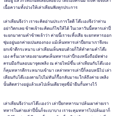
ได้อยู่ แล้วก็ให้แก้มัดเสียปล่อยไป โต๊ะเองครั้นมาถึงค่ายจึงเล่า
เนื้อความทั้งปวงให้เล่าเหียนฟังทุกประการ
เล่าเหียนจึงว่า เราจะคิดอ่านประการใดดี โต๊ะเองจึงว่าท่าน
อย่าวิตกเลย ข้าพเจ้าจะคิดแก้ไขให้ได้ ในเวลาวันนี้ทหารเล่าปี่
จะยกมาตามคำข้าพเจ้าว่า ค่ายนี้เราจะทิ้งเสีย จะยกทหารออก
ซุ่มอยู่นอกค่ายเปนสองกอง แม้เห็นทหารเล่าปี่ยกมาเราจึงจะ
ยกเข้าตีกระหนาบ เล่าเหียนเห็นชอบด้วยก็ให้ทำตามคำโต๊ะ
เอง ครั้นเวลาสองยามเศษเห็นทหารเล่าปี่กองหนึ่งถือมัดฟาง
ครบมือกันลอบมาจุดเพลิง ณ ค่ายไหม้ขึ้น เล่าเหียนกับโต๊ะเอง
ก็คุมทหารตีกระหนาบเข้ามา เหล่าทหารเล่าปี่ก็ลอบหนีไป เล่า
เหียนกับโต๊ะเองตามไปไม่ทันก็รื้อกลับมาจะใกล้ถึงค่าย เพลิง
นั้นติดสว่างอยู่แล้วแลไปเห็นเตียวหุยขี่ม้ายืนกั้นทางไว้
เล่าเหียนจึงว่าแก่โต๊ะเองว่า เล่าปี่ยกทหารมาปล้นเผาค่ายเรา
ทหารในค่ายเล่าปี่นั้นก็จะเบาบาง เราจะคุมทหารไปปล้นเอาก็