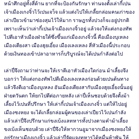
หน้าศึกอยู่ทั้งสี่ด้าน ยากที่จะป้องกันรักษา ท่านจงตั้งเล่ากี๋เปน
เจ้าเมืองเกงจิ๋วไว้เปนเจว็จ แล้วแต่งไปให้เกลี้ยกล่อมคนเก่าของ
เล่าเปียวเข้ามาซ่องสุมไว้ให้มาก ราษฎรทั้งปวงก็จะอยู่ปรกติ
เพราะเห็นว่าเล่ากี๋เปนเจ้าเมืองเกงจิ๋วอยู่ แล้วจงให้แต่งกองทัพ
ไปตีเอาหัวเมืองฝ่ายใต้ซึ่งขึ้นแก่เมืองเกงจิ๋วนี้ คือเมืองบุเหลง
เมืองเตียงสา เมืองฮุยเอี๋ยง เมืองเลงเหลง สี่หัวเมืองนี้ประกอบ
ด้วยเงินทองเข้าปลาอาหารก็บริบูรณ์จะได้เปนกำลังต่อไป
เล่าปี่จึงถามว่าท่านจะให้เราตีเอาหัวเมืองใดก่อน ม้าเลี้ยงจึง
บอกว่า ให้แต่งกองทัพไปตีเมืองเลงเหลงก่อนด้วยเปนต้นทาง
แล้วจึงตีเอาเมืองบุเหลง อันเมืองเตียงสากับเมืองฮุยเอี๋ยงนั้นอยู่
ฝ่ายตวันตก ให้ยกไปตีต่อภายหลัง เล่าปี่เห็นชอบด้วยจึงตั้งม้า
เลี้ยงไว้เปนที่ปรึกษา ให้เล่ากี๋เปนเจ้าเมืองเกงจิ๋ว แต่ให้ไปอยู่
เมืองซงหยง จะได้เกลี้ยกล่อมผู้คนของเล่าเปียวไว้เปนกำลัง
แล้วเล่าปี่จึงปรึกษาแก่ขงเบ้งแลทหารทั้งปวงตามคำม้าเลี้ยง
ขงเบ้งเห็นชอบด้วย เล่าปี่จึงให้หากวนอูมาจากเมืองซงหยงให้
อยู่รักษาเมืองเกงจิ๋ว แล้วเล่าปี่จัดแจงทหารได้หมื่นห้าพัน ให้