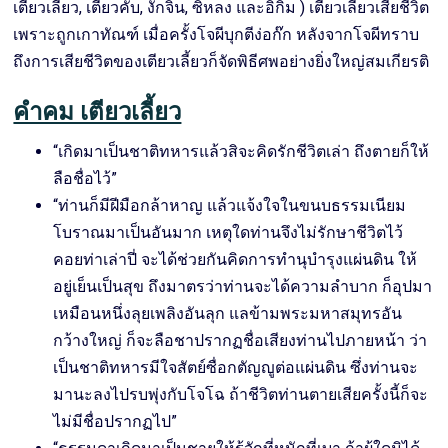
เตียวเลี้ยว, เตียวคับ, งักจิ้น, ซิหลง และอิกิ๋ม ) เตียวเลี้ยวเสียชีวิต
เพราะถูกเกาทัณฑ์ เมื่อครั้งโจผีบุกตีง่อก๊ก หลังจากโจผีทราบ
ถึงการเสียชีวิตของเตียวเลี้ยวก็จัดพิธีศพอย่างยิ่งใหญ่สมเกียรติ
คำคม เตียวเลี้ยว
“เกิดมาเป็นชาติทหารแล้วสิจะคิดรักชีวิตเล่า ถึงตายก็ให้
ลือชื่อไว้”
“ท่านก็มีฝีมือกล้าหาญ แล้วแจ้งใจในขนบธรรมเนียม
โบราณมาเป็นอันมาก เหตุใดท่านจึงไม่รักษาชีวิตไว้
คอยท่าเล่าปี่ จะได้ช่วยกันคิดการทำนุบำรุงแผ่นดิน ให้
อยู่เย็นเป็นสุข ถึงมาตรว่าท่านจะได้ความลำบาก ก็อุปมา
เหมือนหนึ่งลุยเพลิงอันลุก แลข้ามพระมหาสมุทรอัน
กว้างใหญ่ ก็จะลือชาปรากฏชื่อเสียงท่านไปภายหน้า ว่า
เป็นชาติทหารมีใจสัตย์ซื่อกตัญญูต่อแผ่นดิน ซึ่งท่านจะ
มานะลงไปรบพุ่งกับโจโฉ ถ้าชีวิตท่านตายเสียครั้งนี้ก็จะ
ไม่มีชื่อปรากฏไป”