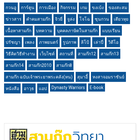
กวนอู
การ์ตูน
การเมือง
กิจกรรม
เกม
ขงเบ้ง
ของสะสม
ข่าวสาร
คำคมสามก๊ก
จิวยี่
จูล่ง
โจโฉ
ซุนกวน
เตียวหุย
เนื้อหาสามก๊ก
บทความ
บุคคลภาษิตในสามก๊ก
แบบเรียน
ปรัชญา
เพลง
ภาพยนตร์
รูปภาพ
ลิโป้
เล่าปี่
วิดีโอ
วิธีคิดวิธีทำงาน
เว็บไซต์
สถานที่
สามก๊ก12
สามก๊ก13
สามก๊ก14
สามก๊ก2010
สามก๊ก8
สามก๊ก ฉบับเจ้าพระยาพระคลัง(หน)
สุมาอี้
หงสาจอมราชันย์
Dynasty Warriors
E-book
หนังสือ
อาวุธ
แอป