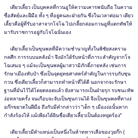
เตียวเลี้ยว เป็นบุคคลที่กวนอูให้ความเคารพนับถือ ในความ
ซื่อสัตย์และฝีมือ ทั้ง ๆ ที่อยู่คนละฝ่ายกัน ซึ่งในเวลาต่อมา เตียว
เลี้ยวคือผู้ที่รับอาสาจากโจโฉ ไปเกลี้ยกล่อมกวนอูที่แตกทัพให้
มารับราชการอยู่กับโจโฉนั่นเอง
เตียวเลี้ยวเป็นขุนพลที่มีความชำนาญทั้งในพิชัยสงคราม
กลศึก การรบบนหลังม้า จึงมักได้รับหน้าที่ภาระสำคัญจากโจ
โฉเสมอ ๆ แม้จะเป็นขุนพลผู้มาสวามิภักดิ์ภายหลัง เช่นการ
รักษาเมืองหับป๋า ซึ่งเป็นจุดยุทธศาสตร์สำคัญในการรบกับซุน
กวน ซึ่งเตียวเลี้ยวก็สามารถทำหน้าที่ได้ดี นอกจากจะรักษา
ฐานที่มั่นไว้ได้โดยตลอดแล้ว ยังสามารถเป็นฝ่ายรุก รบชนะทัพ
ง่อหลายครั้ง จนเกือบจะจับเป็นซุนกวนได้ จึงเป็นขุนพลที่ทางง่
อก๊กขยาดในฝีมือ ถึงกับมีคำกล่าวว่า "เด็ก ๆ เมืองง่อนั้นหาก
กำลังร้องไห้ แม้เพียงได้ยินชื่อเตียวเลี้ยวเป็นต้องหยุดร้อง"
เตียวเลี้ยวมีตำแหน่งเป็นหนึ่งในห้าทหารเสือของวุยก๊ก (