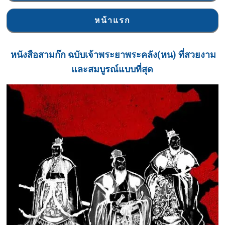
หน้าแรก
หนังสือ
สามก๊ก ฉบับเจ้าพระยาพระคลัง(หน) ที่สวยงาม
และสมบูรณ์แบบที่สุด