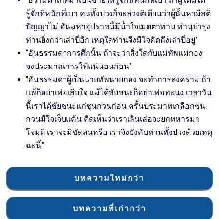
“ธรรมดาเกิดมาเป็นชายให้รู้จักที่หนักที่เบา ถ้าผู้ใดมิได้
รู้จักที่หนักที่เบา คนทั้งปวงก็จะล่วงติเตียนว่าผู้นั้นหามีสติ
ปัญญาไม่ อันมหาอุปราชนี้มีน้ำใจเมตตาท่าน ทำนุบำรุง
ท่านยิ่งกว่าเล่าปี่อีก เหตุใดท่านจึงมีใจคิดถึงเล่าปี่อยู่”
“อันธรรมดาการศึกนั้น ถ้าจะว่าสิ่งใดกับแม่ทัพแม่กอง
จงประมาณการให้แน่นอนก่อน”
“อันธรรมดาผู้เป็นนายทัพนายกอง จะทำการสงคราม ถ้า
แพ้ก็อย่าเพ่อเสียใจ แม้ได้ชัยชนะก็อย่าเพ่อทะนง เวลาวัน
นี้เราได้ชัยชนะแก่ซุนกวนก่อน ครั้นประมาทเกลือกซุน
กวนมีใจเจ็บแค้น คิดเห็นว่าเราเลินเล่อจะยกทหารมา
โจมตี เราจะมิขัดสนหรือ เราจึงบังคับท่านทั้งปวงด้วยเหตุ
ฉะนี้”
บทความใหม่กว่า
บทความที่เก่ากว่า