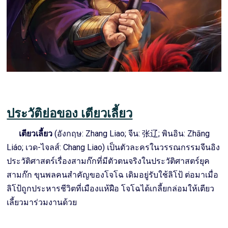
ประวัติย่อของ เตียวเลี้ยว
เตียวเลี้ยว
(อังกฤษ: Zhang Liao; จีน: 张辽; พินอิน: Zhāng
Liáo; เวด-ไจลส์: Chang Liao) เป็นตัวละครในวรรณกรรมจีนอิง
ประวัติศาสตร์เรื่องสามก๊กที่มีตัวตนจริงในประวัติศาสตร์ยุค
สามก๊ก ขุนพลคนสำคัญของโจโฉ เดิมอยู่รับใช้ลิโป้ ต่อมาเมื่อ
ลิโป้ถูกประหารชีวิตที่เมืองแห้ฝือ โจโฉได้เกลี้ยกล่อมให้เตียว
เลี้ยวมาร่วมงานด้วย