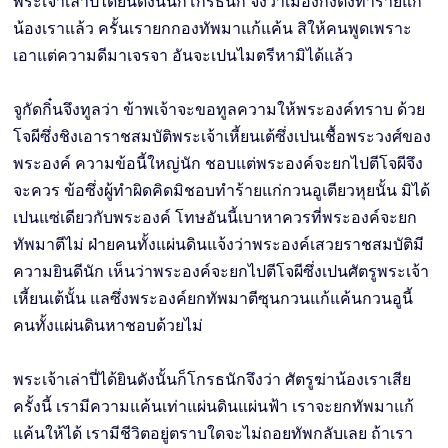
พระเจ้าเล่าปี่ได้ยินดังนั้นก็โกรธนัก จึงว่าเมืองกังตั๋งทำร้ายแก่
น้องเราแล้ว ครั้นเรายกกองทัพมาแก้แค้น สิให้คนพูดเพราะ
เอาแต่ความดีมาเจรจา อันจะเปนไมตรีหามิได้แล้ว
จูกัดกิ๋นจึงทูลว่า ข้าพเจ้าจะขอทูลความให้พระองค์ทราบ ด้วย
โจผีซึ่งชิงเอาราชสมบัติพระเจ้าเหี้ยนเต้ซึ่งเปนเชื้อพระวงศ์ของ
พระองค์ ความข้อนี้ใหญ่นัก ชอบแต่พระองค์จะยกไปตีโจผีจึง
จะควร ข้อซึ่งผู้ทำผิดคิดมิชอบทำร้ายแก่กวนอูเตียวหุยนั้น มิได้
เปนแซ่เดียวกับพระองค์ โทษอันนี้เบาหาควรที่พระองค์จะยก
ทัพมาตีไม่ ฝ่ายคนทั้งแผ่นดินแจ้งว่าพระองค์เสวยราชสมบัติมี
ความยินดีนัก เห็นว่าพระองค์จะยกไปตีโจผีซึ่งเปนศัตรูพระเจ้า
เหี้ยนเต้นั้น แลซึ่งพระองค์ยกทัพมาตีซุนกวนแก้แค้นกวนอูนี้
คนทั้งแผ่นดินหาชอบด้วยไม่
พระเจ้าเล่าปี่ได้ยินดังนั้นก็โกรธนักจึงว่า ศัตรูฆ่าน้องเราเสีย
ครั้งนี้ เรามีความแค้นเท่าแผ่นดินแผ่นฟ้า เราจะยกทัพมาแก้
แค้นให้ได้ เรามีชีวิตอยู่ตราบใดจะไม่ถอยทัพกลับเลย ถ้าเรา