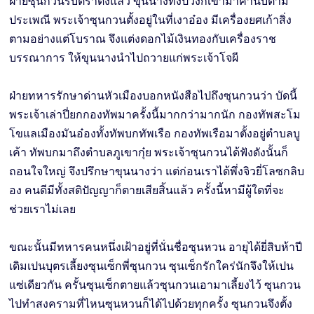
ฝ่ายซุนกวนรับตราตั้งแล้ว ขุนนางทั้งปวงก็เข้ามาคำนับตาม
ประเพณี พระเจ้าซุนกวนตั้งอยู่ในที่เงาอ๋อง มีเครื่องยศเก้าสิ่ง
ตามอย่างแต่โบราณ จึงแต่งดอกไม้เงินทองกับเครื่องราช
บรรณาการ ให้ขุนนางนำไปถวายแก่พระเจ้าโจผี
ฝ่ายทหารรักษาด่านหัวเมืองบอกหนังสือไปถึงซุนกวนว่า บัดนี้
พระเจ้าเล่าปี่ยกกองทัพมาครั้งนี้มากกว่ามากนัก กองทัพสะโม
โขแลเมืองมันอ๋องทั้งทัพบกทัพเรือ กองทัพเรือมาตั้งอยู่ตำบลบู
เค้า ทัพบกมาถึงตำบลภูเขากุ๋ย พระเจ้าซุนกวนได้ฟังดังนั้นก็
ถอนใจใหญ่ จึงปรึกษาขุนนางว่า แต่ก่อนเราได้พึ่งจิวยี่โลซกลิบ
อง คนดีมีทั้งสติปัญญาก็ตายเสียสิ้นแล้ว ครั้งนี้หามีผู้ใดที่จะ
ช่วยเราไม่เลย
ขณะนั้นมีทหารคนหนึ่งเฝ้าอยู่ที่นั่นชื่อซุนหวน อายุได้ยี่สิบห้าปี
เดิมเปนบุตรเลี้ยงซุนเซ็กพี่ซุนกวน ซุนเซ็กรักใคร่นักจึงให้เปน
แซ่เดียวกัน ครั้นซุนเซ็กตายแล้วซุนกวนเอามาเลี้ยงไว้ ซุนกวน
ไปทำสงครามที่ไหนซุนหวนก็ได้ไปด้วยทุกครั้ง ซุนกวนจึงตั้ง