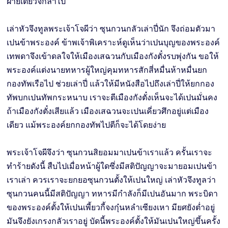
ฝ่ายเตียวจี๋ก็ลาไป
เล่าหัวจึงทูลพระเจ้าโจผีว่า ซุนกวนกลัวเล่าปี่นัก จึงถ่อมตัวมา
เปนข้าพระองค์ ข้าพเจ้าพิเคราะห์ดูเห็นว่าเปนบุญของพระองค์
เทพดาจึงเข้าดลใจให้เมืองเสฉวนกับเมืองกังตั๋งรบพุ่งกัน ขอให้
พระองค์แต่งนายทหารผู้ใหญ่คุมทหารสักสี่หมื่นห้าหมื่นยก
กองทัพเรือไป ช่วยเล่าปี่ แล้วให้มีหนังสือไปถึงเล่าปี่ให้ยกกอง
ทัพบกเปนทัพกระหนาบ เราจะตีเมืองกังตั๋งเห็นจะได้เปนมั่นคง
ถ้าเมืองกังตั๋งเสียแล้ว เมืองเสฉวนจะเปนเคี่ยวศึกอยู่แต่เมือง
เดียว แม้พระองค์ยกกองทัพไปตีก็จะได้โดยง่าย
พระเจ้าโจผีจึงว่า ซุนกวนสิยอมมาเปนข้าเราแล้ว ครั้นเราจะ
ทำร้ายดังนี้ สืบไปเมื่อหน้าผู้ใดซึ่งมีสติปัญญาจะมายอมเปนข้า
เราเล่า ควรเราจะยกยอซุนกวนตั้งให้เปนใหญ่ เล่าหัวจึงทูลว่า
ซุนกวนคนนี้มีสติปัญญา ทหารมีกำลังก็มีเปนอันมาก พระบิดา
ของพระองค์ตั้งให้เปนเพี้ยวกี้จงกุ๋นหลำเซียงเหา มียศยังต่ำอยู่
มันจึงยังเกรงกลัวเราอยู่ บัดนี้พระองค์ตั้งให้มันเปนใหญ่ขึ้นครั้ง