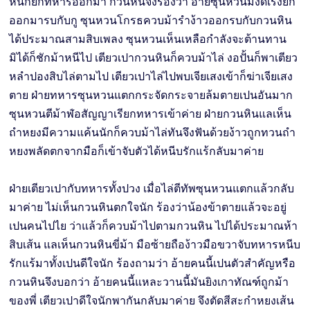
หินก็ยกทหารออกมา กวนหินจึงร้องว่า อ้ายซุนหวนมึงดีเร่งยก
ออกมารบกับกู ซุนหวนโกรธควบม้ารำง้าวออกรบกับกวนหิน
ได้ประมาณสามสิบเพลง ซุนหวนเห็นเหลือกำลังจะต้านทาน
มิได้ก็ชักม้าหนีไป เตียวเปากวนหินก็ควบม้าไล่ งอปั้นก็พาเตียว
หลำปองสิบไล่ตามไป เตียวเปาไล่ไปพบเจียเสงเข้าก็ฆ่าเจียเสง
ตาย ฝ่ายทหารซุนหวนแตกกระจัดกระจายล้มตายเปนอันมาก
ซุนหวนตีม้าฬ่อสัญญาเรียกทหารเข้าค่าย ฝ่ายกวนหินแลเห็น
ถำหยงมีความแค้นนักก็ควบม้าไล่ทันจึงฟันด้วยง้าวถูกทวนถำ
หยงพลัดตกจากมือก็เข้าจับตัวได้หนีบรักแร้กลับมาค่าย
ฝ่ายเตียวเปากับทหารทั้งปวง เมื่อไล่ตีทัพซุนหวนแตกแล้วกลับ
มาค่าย ไม่เห็นกวนหินตกใจนัก ร้องว่าน้องข้าตายแล้วจะอยู่
เปนคนไปไย ว่าแล้วก็ควบม้าไปตามกวนหิน ไปได้ประมาณห้า
สิบเส้น แลเห็นกวนหินขี่ม้า มือซ้ายถือง้าวมือขวาจับทหารหนีบ
รักแร้มาทั้งเปนดีใจนัก ร้องถามว่า อ้ายคนนี้เปนตัวสำคัญหรือ
กวนหินจึงบอกว่า อ้ายคนนี้แหละวานนี้มันยิงเกาทัณฑ์ถูกม้า
ของพี่ เตียวเปาดีใจนักพากันกลับมาค่าย จึงตัดสีสะกำหยงเส้น