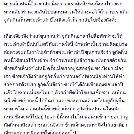
ตายแล้วทัพนี้จึงจะกลับ นี่หากว่าเราคิดถึงขงเบ้งหาไม่จะฆ่า
ท่านเสีย ท่านจงกลับไปบอกซุนกวนให้ล้างฅอไว้ถ้าดาบเราเถิด
จูกัดกิ๋นเห็นพระเจ้าเล่าปี่ไม่ฟังแล้วก็ลากลับไปเมืองกังตั๋ง
เตียวเจียวจึงว่าแก่ซุนกวนว่า จูกัดกิ๋นอาสาไปสื่อทัพว่าจะให้
พระเจ้าเล่าปี่เปนไมตรีกับเราครั้งนี้ ข้าพเจ้าเห็นว่าจะคิดอุบาย
ล่อลวงจะหนีเราไปเข้าด้วยพระเจ้าเล่าปี่ ซุนกวนจึงว่า จูกัดกิ๋น
คนนี้ได้สบถไว้กับข้าพเจ้าช้านานอยู่แล้วว่าจะเปนตายด้วยกัน
ข้าพเจ้าเห็นว่าไม่หนี ครั้งเมื่อเราอยู่ฉสองกุ๋น ขงเบ้งมาเมือง
เรา ข้าพเจ้าจึงว่าแก่จูกัดกิ๋นว่า ท่านจงไปชวนน้องท่านให้ทำ
ราชการด้วยเรา จูกัดกิ๋นจึงว่า ขงเบ้งได้กินเข้าแดงของเล่าปี่
แล้ว ไปชวนเห็นจะไม่มา ด้วยกำพืดนํ้าใจเปนเชื้อชาย เหมือน
หนึ่งข้าพเจ้ากะนี้ ได้กินเข้าแดงของท่านแล้วจะไปอยู่กับผู้อื่น
หาควรไม่ ความอันนี้ข้าพเจ้าเห็นว่าจูกัดกิ๋นเปนคนใจหนัก
แน่น ซึ่งจะหนีไปอยู่กับเล่าปี่นั้นหาไปไม่ พอคนเข้ามาบอกว่าจู
กัดกิ๋นมาถึงแล้ว ซุนกวนจึงว่า ข้าพเจ้าคะเนหาผิดไม่เลย เตียว
เจียวคาดการผิดอายใจก็ถอยออกไป