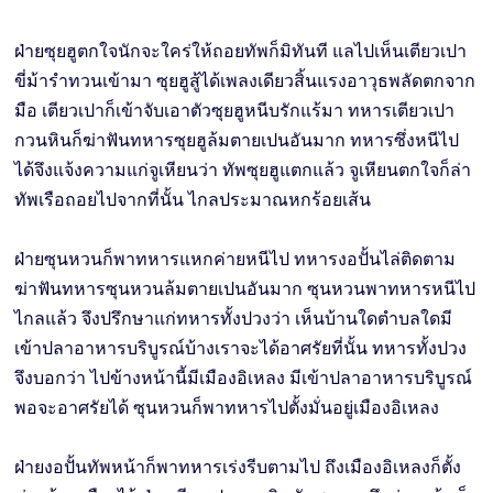
ฝ่ายซุยฮูตกใจนักจะใคร่ให้ถอยทัพก็มิทันที แลไปเห็นเตียวเปา
ขี่ม้ารำทวนเข้ามา ซุยฮูสู้ได้เพลงเดียวสิ้นแรงอาวุธพลัดตกจาก
มือ เตียวเปาก็เข้าจับเอาตัวซุยฮูหนีบรักแร้มา ทหารเตียวเปา
กวนหินก็ฆ่าฟันทหารซุยฮูล้มตายเปนอันมาก ทหารซึ่งหนีไป
ได้จึงแจ้งความแก่จูเหียนว่า ทัพซุยฮูแตกแล้ว จูเหียนตกใจก็ล่า
ทัพเรือถอยไปจากที่นั้น ไกลประมาณหกร้อยเส้น
ฝ่ายซุนหวนก็พาทหารแหกค่ายหนีไป ทหารงอปั้นไล่ติดตาม
ฆ่าฟันทหารซุนหวนล้มตายเปนอันมาก ซุนหวนพาทหารหนีไป
ไกลแล้ว จึงปรึกษาแก่ทหารทั้งปวงว่า เห็นบ้านใดตำบลใดมี
เข้าปลาอาหารบริบูรณ์บ้างเราจะได้อาศรัยที่นั้น ทหารทั้งปวง
จึงบอกว่า ไปข้างหน้านี้มีเมืองอิเหลง มีเข้าปลาอาหารบริบูรณ์
พอจะอาศรัยได้ ซุนหวนก็พาทหารไปตั้งมั่นอยู่เมืองอิเหลง
ฝ่ายงอปั้นทัพหน้าก็พาทหารเร่งรีบตามไป ถึงเมืองอิเหลงก็ตั้ง