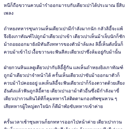
หนีก็ถือขวานควบม้ารำออกมารบกับเตียวเปาได้ประมาณ ยี่สิบ
เพลง
ถำหยงทหารซุนกวนเห็นเตียวเปามีกำลังมากนัก กลัวลิอี้จะแพ้
จึงยิงเกาทัณฑ์ไปถูกม้าเตียวเปาเข้า เตียวเปาเห็นม้าเจ็บนักก็ชัก
ม้าถอยออกมายังมิทันถึงทหารของตัวม้าล้มลง ลิอี้เห็นดังนั้นก็
ควบม้าเข้าไป เงื้อขวานจะฟันสีสะเตียวเปาซึ่งล้มอยู่กับม้านั้น
ฝ่ายกวนหินแลดูเตียวเปากับลิอี้สู้กัน แลเห็นถำหยงยิงเกาทัณฑ์
ถูกม้าเตียวเปาจำหน้าได้ ครั้นเห็นเตียวเปาขับม้าออกมาตัวก็
ควบม้าไปคอยอยู่ แลเห็นลิอี้จะฟันเตียวเปาก็ร้องตวาดด้วยเสียง
อันดังแล้วฟันถูกลิอี้ตาย เตียวเปาเอาม้าตัวอื่นซึ่งมีกำลังมาขี่
เตียวเปากวนหินได้ทีก็คุมทหารไล่ติดตามกองทัพซุนหวน ๆ
เสียทหารผู้ใหญ่ตกใจนัก ก็ตีม้าฬ่อขับทหารเข้าค่าย
ครั้นเวลาเช้าซุนหวนก็ยกทหารออกไปหน้าค่าย เตียวเปากวน