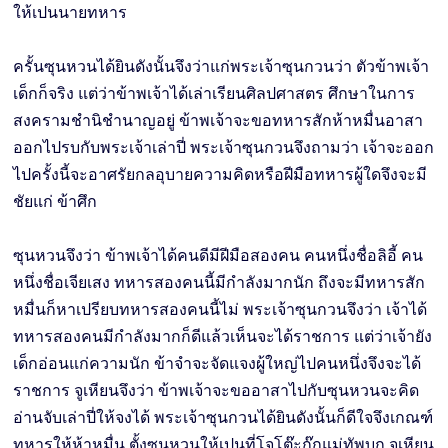
ให้เปนนายทหาร
ครั้นซุนหวนได้ยินดังนั้นจึงว่าแก่พระเจ้าซุนกวนว่า ตัวข้าพเจ้า
เด็กก็จริง แต่ว่าข้าพเจ้าได้เล่าเรียนศิลปศาสตร ศึกษาในการ
สงครามชำนิชำนาญอยู่ ข้าพเจ้าจะขอทหารสักห้าหมื่นอาสา
ออกไปรบกับพระเจ้าเล่าปี่ พระเจ้าซุนกวนจึงถามว่า เจ้าจะออก
ไปครั้งนี้จะอาศรัยกลอุบายความคิดหรือฝีมือทหารผู้ใดจึงจะมี
ชัยแก่ ข้าศึก
ซุนหวนจึงว่า ข้าพเจ้าได้คนดีมีฝีมือสองคน คนหนึ่งชื่อลิอี้ คน
หนึ่งชื่อเจียเสง ทหารสองคนนี้มีกำลังมากนัก ถึงจะมีทหารสัก
หมื่นก็หาเปรียบทหารสองคนนี้ไม่ พระเจ้าซุนกวนจึงว่า เจ้าได้
ทหารสองคนมีกำลังมากก็ดีแล้วเห็นจะได้ราชการ แต่ว่าเจ้ายัง
เด็กอ่อนแก่ความนัก ข้าจำจะจัดแจงผู้ใหญ่ไปคนหนึ่งจึงจะได้
ราชการ จูเหียนจึงว่า ข้าพเจ้าจะขออาสาไปกับซุนหวนจะคิด
อ่านจับเล่าปี่ให้จงได้ พระเจ้าซุนกวนได้ยินดังนั้นก็ดีใจจึงเกณฑ์
ทหารให้ห้าหมื่น ตั้งซุนหวนให้เปนที่โจโต๊ะก๊กแม่ทัพบก จูเหียน