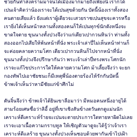
ช่วยกันทำสงครามมาจนได้เมืองมากมายถึงเพียงนี้ เราก็ได้
เปนเจ้าคิดว่าน้องเราจะได้เปนสุขด้วยกัน บัดนี้น้องเราทั้งสอง
คนตายเสียแล้ว ยังแต่เราผู้เดียวจะเสวยราชเปนสุขจะควรหรือ
เรายิ่งได้เห็นหน้าหลานทั้งสองคนก็ให้เปนทุกข์นักดังหนึ่งจะ
ขาดใจตาย ขุนนางทั้งปวงจึงว่าแก่เตียวเปากวนหินว่า ท่านทั้ง
สองออกไปเสียให้พ้นหน้าที่นั่ง พระเจ้าเล่าปี่ไม่เห็นหน้าท่านก็
จะค่อยคลายความโศก เตียวเปากวนหินก็ไปจากหน้าที่นั่ง
ขุนนางทั้งปวงจึงปรึกษากันว่า พระเจ้าเล่าปี่ทรงพระโศกนัก
เราจะแก้ไขประการใดให้คลายความโศก ม้าเลี้ยงจึงว่า จะยก
กองทัพไปเอาชัยชนะก็มีเหตุพี่น้องตายร้องไห้รักกันบัดนี้
ข้าพเจ้าเห็นว่าหามีชัยแก่ข้าศึกไม่
ตันจิ๋นจึงว่า ข้าพเจ้าได้ยินเขาลือมาว่า มีหมอคนหนึ่งอายุได้
สามร้อยเศษชื่อว่าลิอี้ อยู่ที่เขาเชิงสันข้างตวันตกดูแม่นนัก
เคราะห์ดีเคราะห์ร้ายจะเปนจะตายประการใดทายหาผิดไม่เลย
เราจะเอาเนื้อความกราบทูล ให้เชิญตัวมาดูจะได้รู้ว่าเจ้าเรา
เคราะห์ดีแลร้าย ขุนนางทั้งปวงเห็นชอบด้วยพากันเข้าไปเฝ้า