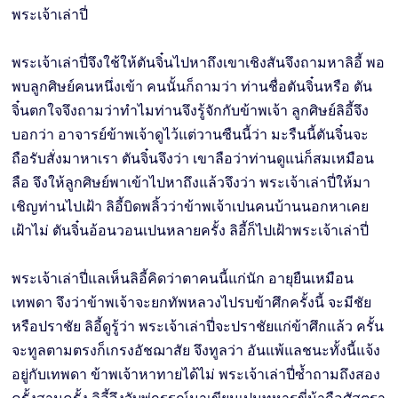
พระเจ้าเล่าปี่
พระเจ้าเล่าปี่จึงใช้ให้ตันจิ๋นไปหาถึงเขาเชิงสันจึงถามหาลิอี้ พอ
พบลูกศิษย์คนหนึ่งเข้า คนนั้นก็ถามว่า ท่านชื่อตันจิ๋นหรือ ตัน
จิ๋นตกใจจึงถามว่าทำไมท่านจึงรู้จักกับข้าพเจ้า ลูกศิษย์ลิอี้จึง
บอกว่า อาจารย์ข้าพเจ้าดูไว้แต่วานซืนนี้ว่า มะรืนนี้ตันจิ๋นจะ
ถือรับสั่งมาหาเรา ตันจิ๋นจึงว่า เขาลือว่าท่านดูแน่ก็สมเหมือน
ลือ จึงให้ลูกศิษย์พาเข้าไปหาถึงแล้วจึงว่า พระเจ้าเล่าปี่ให้มา
เชิญท่านไปเฝ้า ลิอี้บิดพลิ้วว่าข้าพเจ้าเปนคนบ้านนอกหาเคย
เฝ้าไม่ ตันจิ๋นอ้อนวอนเปนหลายครั้ง ลิอี้ก็ไปเฝ้าพระเจ้าเล่าปี่
พระเจ้าเล่าปี่แลเห็นลิอี้คิดว่าตาคนนี้แก่นัก อายุยืนเหมือน
เทพดา จึงว่าข้าพเจ้าจะยกทัพหลวงไปรบข้าศึกครั้งนี้ จะมีชัย
หรือปราชัย ลิอี้ดูรู้ว่า พระเจ้าเล่าปี่จะปราชัยแก่ข้าศึกแล้ว ครั้น
จะทูลตามตรงก็เกรงอัชฌาสัย จึงทูลว่า อันแพ้แลชนะทั้งนี้แจ้ง
อยู่กับเทพดา ข้าพเจ้าหาทายได้ไม่ พระเจ้าเล่าปี่ซ้ำถามถึงสอง