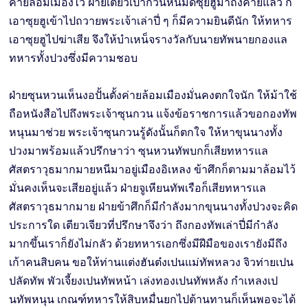
ค่ายล้อมเมืองไว้ ฝ่ายเตียวเปากวนหินมัดซุยฮูมาถึงค่ายแล้ว ก็
เอาซุยฮูเข้าไปถวายพระเจ้าเล่าปี่ ๆ ก็มีความยินดีนัก ให้ทหาร
เอาซุยฮูไปฆ่าเสีย จึงให้บำเหน็จรางวัลกับนายทัพนายกองแล
ทหารทั้งปวงซึ่งมีความชอบ
ฝ่ายซุนหวนเห็นงอปั้นตั้งค่ายล้อมเมืองมั่นคงตกใจนัก ให้ม้าใช้
ถือหนังสือไปถึงพระเจ้าซุนกวน แจ้งข้อราชการแล้วขอกองทัพ
หนุนมาช่วย พระเจ้าซุนกวนรู้ดังนั้นก็ตกใจ ให้หาขุนนางทั้ง
ปวงมาพร้อมแล้วปรึกษาว่า ซุนหวนทัพบกก็เสียทหารแล
ศัสตราวุธมากมายหนีมาอยู่เมืองอิเหลง ข้าศึกก็ตามมาล้อมไว้
มั่นคงเห็นจะเสียอยู่แล้ว ฝ่ายจูเหียนทัพเรือก็เสียทหารแล
ศัสตราวุธมากมาย ฝ่ายข้าศึกก็มีกำลังมากขุนนางทั้งปวงจะคิด
ประการใด เตียวเจียวที่ปรึกษาจึงว่า ถึงกองทัพเล่าปี่มีกำลัง
มากขึ้นเราก็ยังไม่กลัว ด้วยทหารเอกซึ่งมีฝีมือของเรายังมีถึง
เก้าคนสิบคน ขอให้ท่านแต่งฮันต๋งเปนแม่ทัพหลวง จิวท่ายเปน
ปลัดทัพ พัวเจี้ยงเปนทัพหน้า เล่งทองเปนทัพหลัง กำเหลงเป
นทัพหนุน เกณฑ์ทหารให้สิบหมื่นยกไปต้านทานก็เห็นพอจะได้