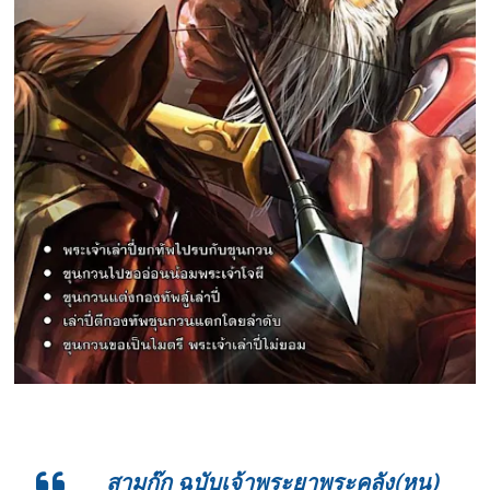
สามก๊ก ฉบับเจ้าพระยาพระคลัง(หน)