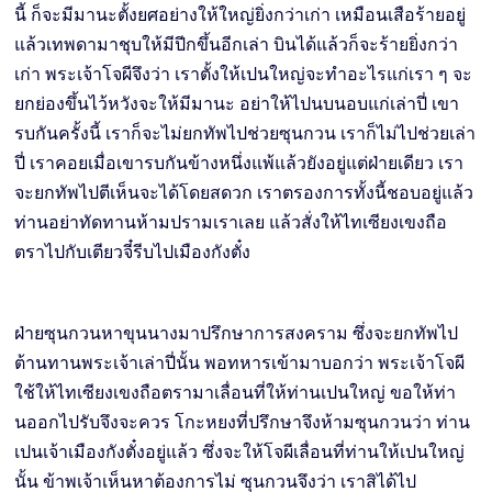
นี้ ก็จะมีมานะตั้งยศอย่างให้ใหญ่ยิ่งกว่าเก่า เหมือนเสือร้ายอยู่
แล้วเทพดามาชุบให้มีปีกขึ้นอีกเล่า บินได้แล้วก็จะร้ายยิ่งกว่า
เก่า พระเจ้าโจผีจึงว่า เราตั้งให้เปนใหญ่จะทำอะไรแก่เรา ๆ จะ
ยกย่องขึ้นไว้หวังจะให้มีมานะ อย่าให้ไปนบนอบแก่เล่าปี่ เขา
รบกันครั้งนี้ เราก็จะไม่ยกทัพไปช่วยซุนกวน เราก็ไม่ไปช่วยเล่า
ปี่ เราคอยเมื่อเขารบกันข้างหนึ่งแพ้แล้วยังอยู่แต่ฝ่ายเดียว เรา
จะยกทัพไปตีเห็นจะได้โดยสดวก เราตรองการทั้งนี้ชอบอยู่แล้ว
ท่านอย่าทัดทานห้ามปรามเราเลย แล้วสั่งให้ไทเซียงเขงถือ
ตราไปกับเตียวจี๋รีบไปเมืองกังตั๋ง
ฝ่ายซุนกวนหาขุนนางมาปรึกษาการสงคราม ซึ่งจะยกทัพไป
ต้านทานพระเจ้าเล่าปี่นั้น พอทหารเข้ามาบอกว่า พระเจ้าโจผี
ใช้ให้ไทเซียงเขงถือตรามาเลื่อนที่ให้ท่านเปนใหญ่ ขอให้ท่า
นออกไปรับจึงจะควร โกะหยงที่ปรึกษาจึงห้ามซุนกวนว่า ท่าน
เปนเจ้าเมืองกังตั๋งอยู่แล้ว ซึ่งจะให้โจผีเลื่อนที่ท่านให้เปนใหญ่
นั้น ข้าพเจ้าเห็นหาต้องการไม่ ซุนกวนจึงว่า เราสิได้ไป