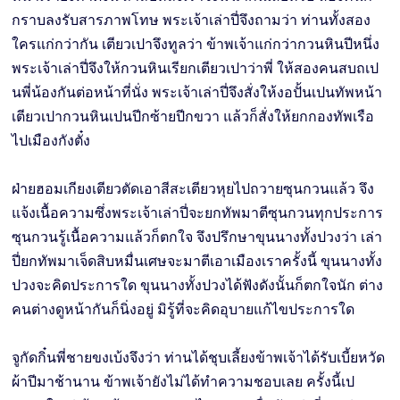
กราบลงรับสารภาพโทษ พระเจ้าเล่าปี่จึงถามว่า ท่านทั้งสอง
ใครแก่กว่ากัน เตียวเปาจึงทูลว่า ข้าพเจ้าแก่กว่ากวนหินปีหนึ่ง
พระเจ้าเล่าปี่จึงให้กวนหินเรียกเตียวเปาว่าพี่ ให้สองคนสบถเป
นพี่น้องกันต่อหน้าที่นั่ง พระเจ้าเล่าปี่จึงสั่งให้งอปั้นเปนทัพหน้า
เตียวเปากวนหินเปนปีกซ้ายปีกขวา แล้วก็สั่งให้ยกกองทัพเรือ
ไปเมืองกังตั๋ง
ฝ่ายฮอมเกียงเตียวตัดเอาสีสะเตียวหุยไปถวายซุนกวนแล้ว จึง
แจ้งเนื้อความซึ่งพระเจ้าเล่าปี่จะยกทัพมาตีซุนกวนทุกประการ
ซุนกวนรู้เนื้อความแล้วก็ตกใจ จึงปรึกษาขุนนางทั้งปวงว่า เล่า
ปี่ยกทัพมาเจ็ดสิบหมื่นเศษจะมาตีเอาเมืองเราครั้งนี้ ขุนนางทั้ง
ปวงจะคิดประการใด ขุนนางทั้งปวงได้ฟังดังนั้นก็ตกใจนัก ต่าง
คนต่างดูหน้ากันก็นิ่งอยู่ มิรู้ที่จะคิดอุบายแก้ไขประการใด
จูกัดกิ๋นพี่ชายขงเบ้งจึงว่า ท่านได้ชุบเลี้ยงข้าพเจ้าได้รับเบี้ยหวัด
ผ้าปีมาช้านาน ข้าพเจ้ายังไม่ได้ทำความชอบเลย ครั้งนี้เป