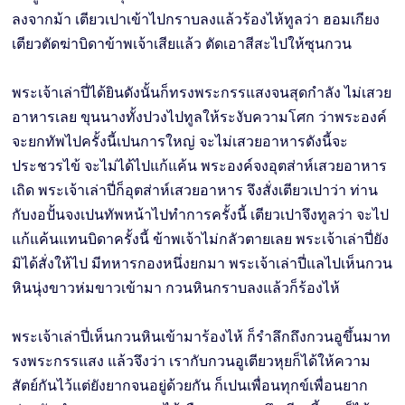
ลงจากม้า เตียวเปาเข้าไปกราบลงแล้วร้องไห้ทูลว่า ฮอมเกียง
เตียวตัดฆ่าบิดาข้าพเจ้าเสียแล้ว ตัดเอาสีสะไปให้ซุนกวน
พระเจ้าเล่าปี่ได้ยินดังนั้นก็ทรงพระกรรแสงจนสุดกำลัง ไม่เสวย
อาหารเลย ขุนนางทั้งปวงไปทูลให้ระงับความโศก ว่าพระองค์
จะยกทัพไปครั้งนี้เปนการใหญ่ จะไม่เสวยอาหารดังนี้จะ
ประชวรไข้ จะไม่ได้ไปแก้แค้น พระองค์จงอุตส่าห์เสวยอาหาร
เถิด พระเจ้าเล่าปี่ก็อุตส่าห์เสวยอาหาร จึงสั่งเตียวเปาว่า ท่าน
กับงอปั้นจงเปนทัพหน้าไปทำการครั้งนี้ เตียวเปาจึงทูลว่า จะไป
แก้แค้นแทนบิดาครั้งนี้ ข้าพเจ้าไม่กลัวตายเลย พระเจ้าเล่าปี่ยัง
มิได้สั่งให้ไป มีทหารกองหนึ่งยกมา พระเจ้าเล่าปี่แลไปเห็นกวน
หินนุ่งขาวห่มขาวเข้ามา กวนหินกราบลงแล้วก็ร้องไห้
พระเจ้าเล่าปี่เห็นกวนหินเข้ามาร้องไห้ ก็รำลึกถึงกวนอูขึ้นมาท
รงพระกรรแสง แล้วจึงว่า เรากับกวนอูเตียวหุยก็ได้ให้ความ
สัตย์กันไว้แต่ยังยากจนอยู่ด้วยกัน ก็เปนเพื่อนทุกข์เพื่อนยาก