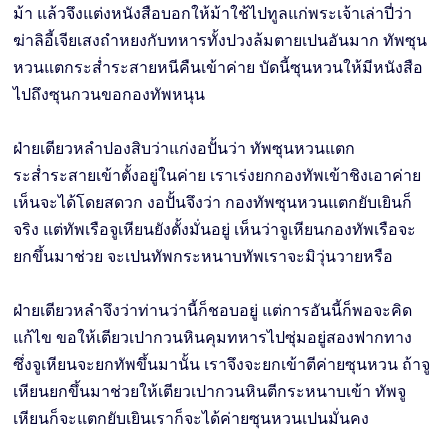
ม้า แล้วจึงแต่งหนังสือบอกให้ม้าใช้ไปทูลแก่พระเจ้าเล่าปี่ว่า
ฆ่าลิอี้เจียเสงถำหยงกับทหารทั้งปวงล้มตายเปนอันมาก ทัพซุน
หวนแตกระส่ำระสายหนีคืนเข้าค่าย บัดนี้ซุนหวนให้มีหนังสือ
ไปถึงซุนกวนขอกองทัพหนุน
ฝ่ายเตียวหลำปองสิบว่าแก่งอปั้นว่า ทัพซุนหวนแตก
ระส่ำระสายเข้าตั้งอยู่ในค่าย เราเร่งยกกองทัพเข้าชิงเอาค่าย
เห็นจะได้โดยสดวก งอปั้นจึงว่า กองทัพซุนหวนแตกยับเยินก็
จริง แต่ทัพเรือจูเหียนยังตั้งมั่นอยู่ เห็นว่าจูเหียนกองทัพเรือจะ
ยกขึ้นมาช่วย จะเปนทัพกระหนาบทัพเราจะมิวุ่นวายหรือ
ฝ่ายเตียวหลำจึงว่าท่านว่านี้ก็ชอบอยู่ แต่การอันนี้ก็พอจะคิด
แก้ไข ขอให้เตียวเปากวนหินคุมทหารไปซุ่มอยู่สองฟากทาง
ซึ่งจูเหียนจะยกทัพขึ้นมานั้น เราจึงจะยกเข้าตีค่ายซุนหวน ถ้าจู
เหียนยกขึ้นมาช่วยให้เตียวเปากวนหินตีกระหนาบเข้า ทัพจู
เหียนก็จะแตกยับเยินเราก็จะได้ค่ายซุนหวนเปนมั่นคง