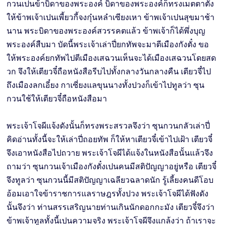
กวนเปนข้าบิดาของพระองค์ บิดาของพระองค์ก็ทรงเมตตาตั้ง
ให้ข้าพเจ้าเปนเพี้ยวกี้จงกุ๋นหลำเซียงเหา ข้าพเจ้าเปนสุขมาช้า
นาน พระบิดาของพระองค์สวรรคตแล้ว ข้าพเจ้าก็ได้พึ่งบุญ
พระองค์สืบมา บัดนี้พระเจ้าเล่าปี่ยกทัพจะมาตีเมืองกังตั๋ง ขอ
ให้พระองค์ยกทัพไปตีเมืองเสฉวนเห็นจะได้เมืองเสฉวนโดยสด
วก จึงให้เตียวจี๋ถือหนังสือรีบไปทั้งกลางวันกลางคืน เตียวจี๋ไป
ถึงเมืองลกเอี๋ยง กาเซี่ยงแลขุนนางทั้งปวงก็เข้าไปทูลว่า ซุน
กวนใช้ให้เตียวจี๋ถือหนังสือมา
พระเจ้าโจผีแจ้งดังนั้นก็ทรงพระสรวลจึงว่า ซุนกวนกลัวเล่าปี่
คิดอ่านทั้งนี้จะให้เล่าปี่ถอยทัพ ก็ให้หาเตียวจี๋เข้าไปเฝ้า เตียวจี๋
จึงเอาหนังสือไปถวาย พระเจ้าโจผีได้แจ้งในหนังสือนั้นแล้วจึง
ถามว่า ซุนกวนเจ้าเมืองกังตั๋งเปนคนมีสติปัญญาอยู่หรือ เตียวจี๋
จึงทูลว่า ซุนกวนนี้มีสติปัญญาเฉลียวฉลาดนัก รู้เลี้ยงคนดีโอบ
อ้อมเอาใจข้าราชการแลราษฎรทั้งปวง พระเจ้าโจผีได้ฟังดัง
นั้นจึงว่า ท่านสรรเสริญนายท่านเกินนักดอกกะมัง เตียวจี๋จึงว่า
ข้าพเจ้าทูลทั้งนี้เปนความจริง พระเจ้าโจผีจึงแกล้งว่า ถ้าเราจะ