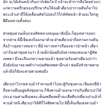
นัก จะได้เห็นหน้ากันเราก็เต็มใจ ถ้าเจ้าจะทำการสิ่งใดอย่าเบา
แก่ความตรึกตรองปรึกษากันให้จงดี เตียวเปากวนหินก็ลาไป
พระเจ้าเล่าปี่ให้เคลื่อนทัพไปปลงไว้ใกล้ทัพหน้า ด้วยจะใคร่ดู
ฝีมือหลานทั้งสอง
ฝ่ายซุนหวนเห็นกองทัพหลวงหนุนมาดังนั้น ก็คุมทหารออก
จากค่าย ลิอี้เจียเสงก็ออกมาด้วย ฝ่ายเตียวเปาถือทวนกวนหิน
ถือง้าวนุ่งขาวห่มขาว ขี่ม้าขาวทหารถือธงขาวนำหน้า เตียว
เปาร้องด่าซุนหวนว่า อ้ายเด็กน้อยมึงบังอาจจองหองมาสู้ทัพ
เทพดา มึงจะถึงแก่ความตายแล้ว ซุนหวนร้องด่าเตียวเปาว่า
มึงยังบังอาจอวดตัวว่าเปนทัพเทพดาอีกเล่า พ่อมึงหัวขาดตาย
แล้วมึงก็ยังจะตายตามพ่อมึง
เตียวเปาโกรธควบม้ารำทวนเข้าไปจะสู้กับซุนหวน เจียเสงขี่ม้า
ถือทวนยืนอยู่หลังซุนหวน ก็ชิงควบม้าออกมารบกับเตียวเปาได้
ประมาณสามสิบเพลง เห็นเพลี่ยงพลํ้าจะเสียทีแก่เตียวเปาแล้วก็
ควบม้าหนี เตียวเปาได้ทีก็ไล่ติดตามไป ลิอี้เห็นเจียเสงควบม้า