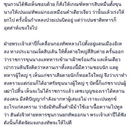
ซุนกวนได้ฟังเห็นชอบด้วย ก็สั่งให้เกณฑ์ทหารสิบหมื่นตั้งขุน
นางให้เปนแม่ทัพแม่กองเหมือนคำเตียวเจียว ว่านั้นแล้วเร่งให้
ยกไป ครั้งนั้นกำเหลงป่วยเปนบิดอยู่ แต่ว่าเปนชาติทหารก็
อุตส่าห์แขงใจไป
ฝ่ายพระเจ้าเล่าปี่ก็เคลื่อนกองทัพหลวงไปตั้งอยู่แดนเมืองอิเห
ลง ทางประมาณเจ็ดสิบเส้น ให้ตั้งค่ายใหญ่สี่สิบค่าย ครั้นออก
ว่าราชการขุนนางแลทหารเข้ามาเฝ้าพร้อมกัน แลเห็นเตียว
เปากวนหินจึงคิดว่าหลานเราทั้งสองนี้มีความชอบนัก แลดู
ทหารผู้ใหญ่ ๆ เห็นแก่ชราเสียดายนักก็ทอดใจใหญ่ จึงว่าเราทำ
สงครามแต่ก่อนก็ได้อาศรัยขุนนางผู้ใหญ่ ๆ บัดนี้ก็แก่ชราเปนผู้
เฒ่าไปสิ้น เห็นจะไม่ได้ราชการแล้ว เดชะบุญของเราได้หลาน
สองคน มีสติปัญญากำลังมากหาผู้เสมอไม่ เราจะเปนทุกข์
อะไรแก่สงคราม ว่ายังมิทันสิ้นคำมีม้าใช้เอาเนื้อความไปทูล
ว่า ฮันต๋งจิวท่ายทหารซุนกวนยกทัพออกมา พระเจ้าเล่าปี่ได้ฟัง
ดังนั้นก็คิดจัดแจงกองทัพจะให้ไปตี