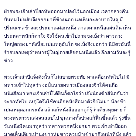
ฝ่ายพระเจ้าเล่าปี่ยกทัพออกมาปลงไว้นอกเมือง เวลากลางคืน
บันทมไม่หลับจึงออกมาที่ข้างนอก แลเห็นกะลาบาตใหญ่มี
ปริมณฑลข้างละประมาณศอกหนึ่ง ตกลงมาเหนือแผ่นดิน เห็น
ประหลาทนักก็ตกใจ จึงใช้คนเข้าไปถามขงเบ้งว่า ดาวดวง
ใหญ่ตกลงมาดังนี้จะเปนเหตุอันใด ขงเบ้งจึงบอกว่า นิมิตรอันนี้
ร้ายบอกเหตุว่าทหารผู้ใหญ่ตายเสียคนหนึ่งแล้ว อีกสามวันจะรู้
ข่าว
พระเจ้าเล่าปี่แจ้งดังนั้นก็ไม่สบายพระทัย หาเคลื่อนทัพไปไม่ มี
ทหารเข้าไปทูลว่า งอปั้นนายทหารเมืองลองจิ๋วให้คนถือ
หนังสือมา พระเจ้าเล่าปี่ได้ยินก็ตกใจว่า เอ๊ะน้องข้าสินัดกันว่า
จะยกทัพไป เหตุใดจึงใช้คนถือหนังสือมาตัวจึงไม่มา น้องข้า
เปนเหตุดอกกระมัง แล้วแก้หนังสือออกดูก็รู้ว่าเตียวหุยตาย ก็
ทรงพระกรรแสงจนสลบไป ขุนนางทั้งปวงแก้ฟื้นขึ้นแล้ว รุ่งขึ้น
วันหนึ่งมีคนมาทูลว่า ทหารพวกหนึ่งยกมา พระเจ้าเล่าปี่ออก
มาดูเห็นเตียวเปานุ่งขาวห่มขาวควบม้าเข้ามาถึงหน้าที่นั่ง แล้ว