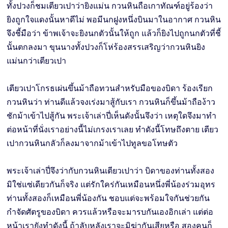
ทั้งปวงก็ชมเตียวเปาว่ายิงแม่น กวนหินถือเกาทัณฑ์อยู่ร้องว่า
ยิงถูกใจแดงนั้นหาดีไม่ พอมีนกฝูงหนึ่งบินมาในอากาศ กวนหิน
จึงชี้มือว่า ข้าพเจ้าจะยิงนกตัวนั้นให้ถูก แล้วก็ยิงไปถูกนกตัวที่ชี้
นั้นตกลงมา ขุนนางทั้งปวงก็โห่ร้องสรรเสริญว่ากวนหินยิง
แม่นกว่าเตียวเปา
เตียวเปาโกรธเผ่นขึ้นม้าถือทวนสำหรับมือของบิดา ร้องเรียก
กวนหินว่า ท่านดีแล้วจงเร่งมาสู้กับเรา กวนหินก็ขึ้นม้าถือง้าว
ชักม้าเข้าไปสู้กัน พระเจ้าเล่าปี่เห็นดังนั้นจึงว่า เหตุใดจึงมาทำ
ต่อหน้าที่นั่งเราอย่างนี้ไม่เกรงเราเลย ทำดังนี้โทษถึงตาย เตียว
เปากวนหินกลัวก็ลงมาจากม้าเข้าไปทูลขอโทษตัว
พระเจ้าเล่าปี่จึงว่ากับกวนหินเตียวเปาว่า บิดาของท่านทั้งสอง
มิใช่แซ่เดียวกันก็จริง แต่รักใคร่กันเหมือนหนึ่งพี่น้องร่วมอุทร
ท่านทั้งสองก็เหมือนพี่น้องกัน ชอบแต่จะพร้อมใจกันช่วยกัน
กำจัดศัตรูของบิดา ควรแล้วหรือจะมารบกันเองอิกเล่า แต่ต่อ
หน้าเรายังทำดังนี้ ถ้าลับหลังเราจะมิฆ่ากันเสียหรือ สองคนก็