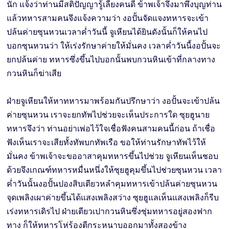
นัก แจ้งว่าท่านมีสติปัญญารู้เลี้ยงคนดี ข้าพเจ้าจึงมาพึ่งบุญท่าน
แล้วทหารสามคนจึงแจ้งความว่า งอปั้นจัดแจงทหารจะเข้า
ปล้นค่ายซุนหวนเวลาคํ่าวันนี้ จูเหียนได้ยินดังนั้นก็ให้คนไป
บอกซุนหวนว่า ให้เร่งรักษาค่ายให้มั่นคง เวลาคํ่าวันนี้งอปั้นจะ
ยกปล้นค่าย ทหารซึ่งขึ้นไปบอกนั้นพบกวนหินเข้าที่กลางทาง
กวนหินก็ฆ่าเสีย
ฝ่ายจูเหียนให้หาทหารมาพร้อมกันปรึกษาว่า งอปั้นจะเข้าปล้น
ค่ายซุนหวน เราจะยกทัพไปช่วยจะเห็นประการใด ซุยฮูนาย
ทหารจึงว่า ท่านอย่าเพ่อไว้ใจเชื่อฟังคนสามคนนี้ก่อน ถ้าเชื่อ
ฟังเห็นเราจะเสียทั้งทัพบกทัพเรือ ขอให้ท่านรักษาทัพไว้ให้
มั่นคง ข้าพเจ้าจะขออาสาคุมทหารขึ้นไปช่วย จูเหียนเห็นชอบ
ด้วยจึงเกณฑ์ทหารหมื่นหนึ่งให้ซุยฮูคุมขึ้นไปช่วยซุนหวน เวลา
คํ่าวันนั้นงอปั้นปองสิบเตียวหลำคุมทหารเข้าปล้นค่ายซุนหวน
จุดเพลิงเผาค่ายขึ้นได้แสงเพลิงสว่าง ซุยฮูแลเห็นแสงเพลิงก็รีบ
เร่งทหารเดิรไป ฝ่ายเตียวเปากวนหินซึ่งซุ่มทหารอยู่สองฟาก
ทาง ก็ให้ทหารโห่ร้องตีกระหนาบออกมาทั้งสองข้าง