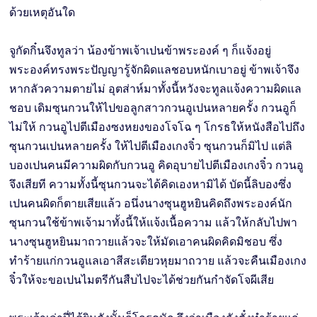
ด้วยเหตุอันใด
จูกัดกิ๋นจึงทูลว่า น้องข้าพเจ้าเปนข้าพระองค์ ๆ ก็แจ้งอยู่
พระองค์ทรงพระปัญญารู้จักผิดแลชอบหนักเบาอยู่ ข้าพเจ้าจึง
หากลัวความตายไม่ อุตส่าห์มาทั้งนี้หวังจะทูลแจ้งความผิดแล
ชอบ เดิมซุนกวนให้ไปขอลูกสาวกวนอูเปนหลายครั้ง กวนอูก็
ไม่ให้ กวนอูไปตีเมืองซงหยงของโจโฉ ๆ โกรธให้หนังสือไปถึง
ซุนกวนเปนหลายครั้ง ให้ไปตีเมืองเกงจิ๋ว ซุนกวนก็มิไป แต่ลิ
บองเปนคนมีความผิดกับกวนอู คิดอุบายไปตีเมืองเกงจิ๋ว กวนอู
จึงเสียที ความทั้งนี้ซุนกวนจะได้คิดเองหามิได้ บัดนี้ลิบองซึ่ง
เปนคนผิดก็ตายเสียแล้ว อนึ่งนางซุนฮูหยินคิดถึงพระองค์นัก
ซุนกวนใช้ข้าพเจ้ามาทั้งนี้ให้แจ้งเนื้อความ แล้วให้กลับไปพา
นางซุนฮูหยินมาถวายแล้วจะให้มัดเอาคนผิดคิดมิชอบ ซึ่ง
ทำร้ายแก่กวนอูแลเอาสีสะเตียวหุยมาถวาย แล้วจะคืนเมืองเกง
จิ๋วให้จะขอเปนไมตรีกันสืบไปจะได้ช่วยกันกำจัดโจผีเสีย