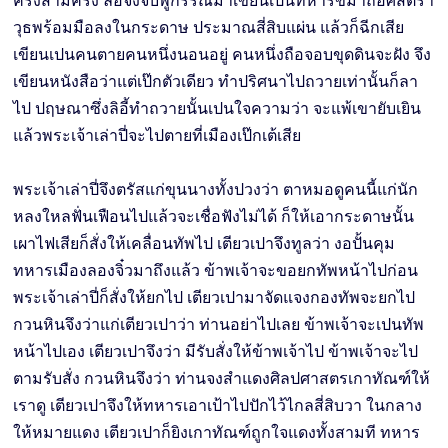
ครั้งสามครั้ง ลิอี้จึงจับพู่กรรณ์มาเขียนเปนทหารขี่ม้าถือศัสตรา
วุธพร้อมมือลงในกระดาษ ประมาณสี่สิบแผ่น แล้วก็ฉีกเสีย
เขียนเปนคนตายคนหนึ่งนอนอยู่ คนหนึ่งถือจอบขุดดินจะฝัง จึง
เขียนหนังสือว่าแต่เป๊กตัวเดียว ทำปริศนาไปถวายเท่านั้นก็ลา
ไป ปฤษณาซึ่งลิอี้ทำถวายนั้นเปนใจความว่า จะแพ้เขายับเยิน
แล้วพระเจ้าเล่าปี่จะไปตายที่เมืองเป๊กเต้เสีย
พระเจ้าเล่าปี่จึงตรัสแก่ขุนนางทั้งปวงว่า ตาหมอดูคนนี้แก่นัก
หลงใหลฟั่นเฟือนไปแล้วจะเชื่อฟังไม่ได้ ก็ให้เอากระดาษนั้น
เผาไฟเสียก็สั่งให้เคลื่อนทัพไป เตียวเปาจึงทูลว่า งอปั้นคุม
ทหารเมืองลองจิ๋วมาถึงแล้ว ข้าพเจ้าจะขอยกทัพหน้าไปก่อน
พระเจ้าเล่าปี่ก็สั่งให้ยกไป เตียวเปามาจัดแจงกองทัพจะยกไป
กวนหินจึงว่าแก่เตียวเปาว่า ท่านอย่าไปเลย ข้าพเจ้าจะเปนทัพ
หน้าไปเอง เตียวเปาจึงว่า มีรับสั่งให้ข้าพเจ้าไป ข้าพเจ้าจะไป
ตามรับสั่ง กวนหินจึงว่า ท่านจงสำแดงศิลปศาสตรเกาทัณฑ์ให้
เราดู เตียวเปาจึงให้ทหารเอาเป้าไปปักไว้ไกลสี่สิบวา ในกลาง
ให้หมายแดง เตียวเปาก็ยิงเกาทัณฑ์ถูกใจแดงทั้งสามที ทหาร