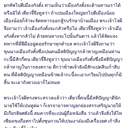
ยกทัพไปตีเมืองกังตั๋ง ท่านเห็นว่าเมืองกังตั๋งจะต้านทานเราได้
หรือมิได้ เตียวจี๋จึงทูลว่า ถ้าเปนเมืองใหญ่ยกไปตีเมืองน้อย
เมืองน้อยก็จำจะจัดทหารออกสู้รบรักษาบ้านเมือง พระเจ้าโจผี
จึงถามว่า เจ้าเมืองกังตั๋งจะกลัวหรือไม่ เตียวจี๋จึงทูลว่า เจ้าเมือ
งกังตั๋งหากลัวไม่ ด้วยหนทางจะไปนั้นกันดาร แล้วได้จัดแจง
ทหารที่มีฝีมืออยู่คอยรักษาทุกตำบล พระเจ้าโจผีจึงถามว่า
ขุนนางเมืองกังตั๋งซึ่งเปนคนมีสติปัญญากล้าหาญเหมือนท่าน
กะนี้มีสักกี่คน เตียวจี๋จึงทูลว่า ขุนนางเมืองกังตั๋งซึ่งมีสติปัญญา
กล้าหาญในการสงคราม ดีกว่าข้าพเจ้ายังมีสักแปดสิบเก้าสิบ
คน ที่มีสติปัญญาเหมือนข้าพเจ้ากะนี้จะเอาเกวียนไปบันทุกก็มิ
สิ้น จะเอาถังตวงเอาก็ไม่หมด
พระเจ้าโจผีทรงพระสรวลแล้วว่า เตียวจี๋คนนี้มีสติปัญญาดีนัก
นายใช้ให้เปนทูตมา ก็เจรจาอาจหาญยกย่องสรรเสริญนายให้
มีเกียรติยศดังนี้ สมควรที่จะเปนผู้ถือหนังสือ ว่าแล้วจึงสั่งให้ไท
เซียงเขงถือตราไปตั้งซุนกวนให้เปนเงาอ๋องมีเครื่องยศ เก้าสิ่ง