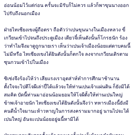
อ่อนน้อมไว้แต่ก่อน ครั้นจะมิรับก็ไม่ควร แล้วก็พาขุนนางออก
ไปรับถึงนอกเมือง
ฝ่ายไทเซียงเขงผู้ถือตรา ถือตัวว่าเปนขุนนางในเมืองหลวง ขี่
เกวียนเข้าไปจนถึงประตูเมือง เตียวจี๋เห็นดังนั้นก็โกรธนัก ร้อง
ว่าทำไมจึงมาดูถูกนายเรา เห็นว่าเปนเจ้าเมืองน้อยแต่ดาบคมนี้
ไม่มีหรือ ไทเซียงเขงได้ยินดังนั้นก็ตกใจ ลงจากเกวียนเดิรตาม
ซุนกวนเข้าไปในเมือง
ซิเซ่งจึงร้องไห้ว่า เสียแรงเราอุตส่าห์ทำการศึกมาช้านาน
ตั้งใจจะไปตีโจผีเล่าปี่ได้แล้วจะให้ท่านเปนเจ้าแผ่นดิน ก็ยังมิได้
สมคิด บัดนี้ท่านมาอ่อนน้อมยอมให้โจผีตั้งให้ท่านเปนใหญ่
ข้าพเจ้าอายนัก ไทเซียงเขงได้ยินดังนั้นจึงว่า ทหารเมืองนี้ยังมี
คนดีนํ้าใจมานะห้าวหาญในการสงครามมากอยู่ นานไปจะได้
เปนใหญ่ อันจะเปนน้อยอยู่ฉนี้หามิได้