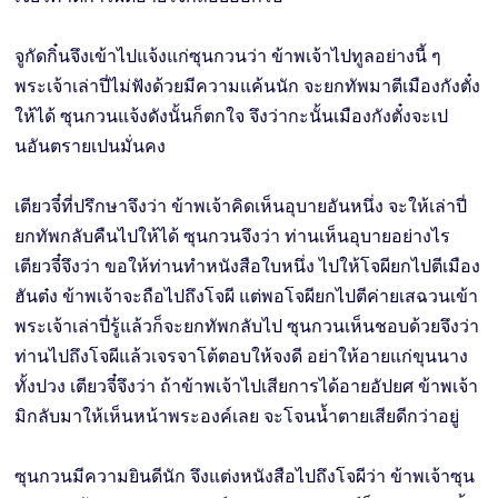
จูกัดกิ๋นจึงเข้าไปแจ้งแก่ซุนกวนว่า ข้าพเจ้าไปทูลอย่างนี้ ๆ
พระเจ้าเล่าปี่ไม่ฟังด้วยมีความแค้นนัก จะยกทัพมาตีเมืองกังตั๋ง
ให้ได้ ซุนกวนแจ้งดังนั้นก็ตกใจ จึงว่ากะนั้นเมืองกังตั๋งจะเป
นอันตรายเปนมั่นคง
เตียวจี๋ที่ปรึกษาจึงว่า ข้าพเจ้าคิดเห็นอุบายอันหนึ่ง จะให้เล่าปี่
ยกทัพกลับคืนไปให้ได้ ซุนกวนจึงว่า ท่านเห็นอุบายอย่างไร
เตียวจี๋จึงว่า ขอให้ท่านทำหนังสือใบหนึ่ง ไปให้โจผียกไปตีเมือง
ฮันต๋ง ข้าพเจ้าจะถือไปถึงโจผี แต่พอโจผียกไปตีค่ายเสฉวนเข้า
พระเจ้าเล่าปี่รู้แล้วก็จะยกทัพกลับไป ซุนกวนเห็นชอบด้วยจึงว่า
ท่านไปถึงโจผีแล้วเจรจาโต้ตอบให้จงดี อย่าให้อายแก่ขุนนาง
ทั้งปวง เตียวจี๋จึงว่า ถ้าข้าพเจ้าไปเสียการได้อายอัปยศ ข้าพเจ้า
มิกลับมาให้เห็นหน้าพระองค์เลย จะโจนนํ้าตายเสียดีกว่าอยู่
ซุนกวนมีความยินดีนัก จึงแต่งหนังสือไปถึงโจผีว่า ข้าพเจ้าซุน