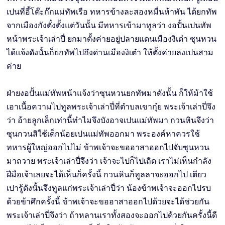
เปนที่อี้โต๊ะก๊กแม่ทัพเรือ ทหารข้างละสองหมื่นห้าพัน ได้ยกทัพ
จากเมืองกังตั๋งตั้งแต่วันนั้น มีทหารเข้ามาทูลว่า งอปั้นเปนทัพ
หน้าพระเจ้าเล่าปี่ ยกมาตั้งค่ายอยู่ปลายแดนเมืองงิเต๋า ซุนหวน
ได้แจ้งดังนั้นก็ยกทัพไปถึงด่านเมืองงิเต๋า ให้ตั้งค่ายลงเปนสาม
ค่าย
ฝ่ายงอปั้นแม่ทัพหน้าแจ้งว่าซุนหวนยกทัพมาดังนั้น ก็ให้ม้าใช้
เอาเนื้อความไปทูลพระเจ้าเล่าปี่ที่ตำบลเขากุ๋ย พระเจ้าเล่าปี่จึง
ว่า อ้ายลูกเล็กเท่านี้ทำไมจึงบังอาจเปนแม่ทัพมา กวนหินจึงว่า
ซุนกวนสิใช้เด็กน้อยเปนแม่ทัพออกมา พระองค์หาควรใช้
ทหารผู้ใหญ่ออกไปไม่ ข้าพเจ้าจะขออาสาออกไปจับซุนหวน
มาถวาย พระเจ้าเล่าปี่จึงว่า เจ้าจะไปก็ไปเถิด เราไม่เห็นกำลัง
ฝีมือเจ้าเลยจะได้เห็นก็ครั้งนี้ กวนหินก็ทูลลาจะออกไป เตียว
เปารู้ดังนั้นจึงทูลแก่พระเจ้าเล่าปี่ว่า น้องข้าพเจ้าจะออกไปรบ
ด้วยข้าศึกครั้งนี้ ข้าพเจ้าจะขออาสาออกไปด้วยจะได้ช่วยกัน
พระเจ้าเล่าปี่จึงว่า ถ้าหลานเราทั้งสองจะออกไปด้วยกันครั้งนี้ดี