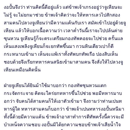
งอปั้นจึงว่า ท่านคิดนี้ดีอยู่แล้ว แต่ข้าพเจ้าเกรงอยู่ว่าจูเหียนจะ
ไม่รู้ จะไม่ยกมาช่วย ข้าพเจ้าคิดว่าจะให้ทหารเลวไปสักสอง
สามคนไปลวงจูเหียนว่ามีความแค้นกับเรา สมัคเข้าไปอยู่ด้วยจู
เหียน แล้วให้บอกเนื้อความว่า เวลาคํ่าวันนี้เราจะไปปล้นค่าย
ซุนหวน จูเหียนรู้ก็จะตระเตรียมกองทัพคอยจะไปช่วย ครั้นแล
เห็นแสงเพลิงจูเหียนก็จะยกทัพขึ้นมา กวนหินเตียวเปาก็ตี
กระหนาบเข้ามา เห็นจะแพ้เราทั้งทัพบกทัพเรือ ปองสิบเห็น
ชอบด้วยจึงเรียกทหารคนสนิธเข้ามาสามคน จึงสั่งให้ไปลวงจู
เหียนเหมือนคิดนั้น
ฝ่ายจูเหียนได้ยินม้าใช้มาบอกว่า กองทัพซุนหวนแตก
กระจัดกระจาย คิดจะใคร่ยกทหารขึ้นไปช่วย พอมีทหารมาบ
อกว่า จับคนได้สามคนก็ให้เอาตัวเข้ามา จึงถามว่าท่านเปนท
หารผู้ใด ทหารสามคนก็บอกว่า ข้าพเจ้าเปนทหารงอปั้นหนีมา
ทั้งนี้ด้วยมีความแค้น ข้าพเจ้าอาสาทำการตีทัพครั้งนี้ควรจะมี
บำเหน็จความชอบ งอปั้นมิได้ยกความชอบข้าพเจ้าเสียน้ำใจ