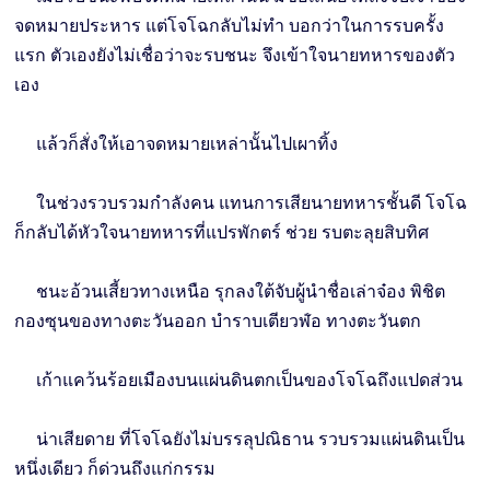
จดหมายประหาร แต่โจโฉกลับไม่ทำ บอกว่าในการรบครั้ง
แรก ตัวเองยังไม่เชื่อว่าจะรบชนะ จึงเข้าใจนายทหารของตัว
เอง
แล้วก็สั่งให้เอาจดหมายเหล่านั้นไปเผาทิ้ง
ในช่วงรวบรวมกำลังคน แทนการเสียนายทหารชั้นดี โจโฉ
ก็กลับได้หัวใจนายทหารที่แปรพักตร์ ช่วย รบตะลุยสิบทิศ
ชนะอ้วนเสี้ยวทางเหนือ รุกลงใต้จับผู้นำชื่อเล่าจ๋อง พิชิต
กองซุนของทางตะวันออก บำราบเตียวฬ่อ ทางตะวันตก
เก้าแคว้นร้อยเมืองบนแผ่นดินตกเป็นของโจโฉถึงแปดส่วน
น่าเสียดาย ที่โจโฉยังไม่บรรลุปณิธาน รวบรวมแผ่นดินเป็น
หนึ่งเดียว ก็ด่วนถึงแก่กรรม