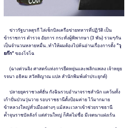
ข่าวรัฐบาลตุรกี ไล่เช็กบิลเครือข่ายทหารที่ปฏิวัติ เป็น
ข้าราชการ ตำรวจ อัยการ กระทั่งผู้พิพากษา (3 พัน) รวมๆกัน
เป็นจำนวนหลายหมื่น...ทำให้ผมต้องไปค้นอ่านเรื่องการตั้ง
“วุ
ยก๊ก”
ของโจโฉ
(ฉางต่วนจิง ศาสตร์แห่งการยืดหยุ่นและพลิกแพลง เจ้าหยุย
รจนา อธิคม สวัสติญาณ แปล สำนักพิมพ์เต๋าประยุกต์)
ปลายยุคราชวงศ์ฮั่น กังฉินรวบอำนาจราชสำนัก แคว้นทั้ง
เก้าปั่นป่วนวุ่นวาย รอบราชธานีตั้งป้อมค่าย ไว้มากมาย
ข้าหลวงใหญ่ทั่วเมืองต่างๆ แม้สละเวลาเข้าช่วยราชธานี
ค้ำจุนราชบัลลังก์ แต่ส่วนใหญ่ ก็คิดไม่ซื่อ มีเจตนาแฝงเร้น