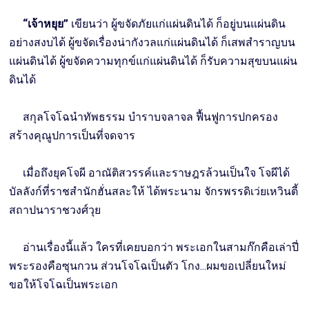
“เจ้าหยุย”
เขียนว่า ผู้ขจัดภัยแก่แผ่นดินได้ ก็อยู่บนแผ่นดิน
อย่างสงบได้ ผู้ขจัดเรื่องน่ากังวลแก่แผ่นดินได้ ก็เสพสำราญบน
แผ่นดินได้ ผู้ขจัดความทุกข์แก่แผ่นดินได้ ก็รับความสุขบนแผ่น
ดินได้
สกุลโจโฉนำทัพธรรม บำราบจลาจล ฟื้นฟูการปกครอง
สร้างคุณูปการเป็นที่จดจาร
เมื่อถึงยุคโจผี อาณัติสวรรค์และราษฎรล้วนเป็นใจ โจผีได้
บัลลังก์ที่ราชสำนักฮั่นสละให้ ได้พระนาม จักรพรรดิเว่ยเหวินตี้
สถาปนาราชวงศ์วุย
อ่านเรื่องนี้แล้ว ใครที่เคยบอกว่า พระเอกในสามก๊กคือเล่าปี่
พระรองคือซุนกวน ส่วนโจโฉเป็นตัว โกง...ผมขอเปลี่ยนใหม่
ขอให้โจโฉเป็นพระเอก