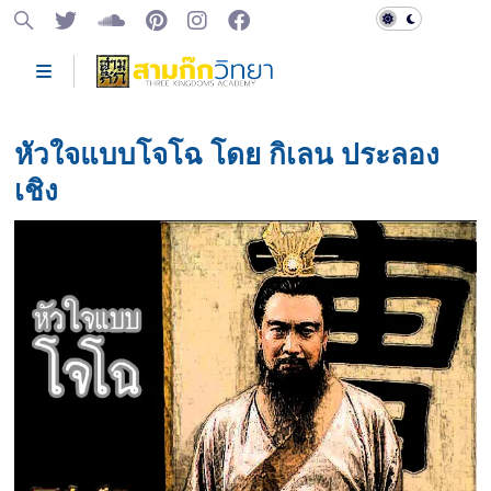
หัวใจแบบโจโฉ โดย กิเลน ประลอง
เชิง