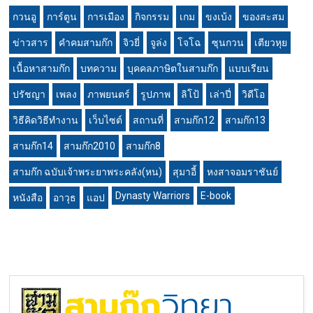
กวนอู
การ์ตูน
การเมือง
กิจกรรม
เกม
ขงเบ้ง
ของสะสม
ข่าวสาร
คำคมสามก๊ก
จิวยี่
จูล่ง
โจโฉ
ซุนกวน
เตียวหุย
เนื้อหาสามก๊ก
บทความ
บุคคลภาษิตในสามก๊ก
แบบเรียน
ปรัชญา
เพลง
ภาพยนตร์
รูปภาพ
ลิโป้
เล่าปี่
วิดีโอ
วิธีคิดวิธีทำงาน
เว็บไซต์
สถานที่
สามก๊ก12
สามก๊ก13
สามก๊ก14
สามก๊ก2010
สามก๊ก8
สามก๊ก ฉบับเจ้าพระยาพระคลัง(หน)
สุมาอี้
หงสาจอมราชันย์
Dynasty Warriors
E-book
หนังสือ
อาวุธ
แอป