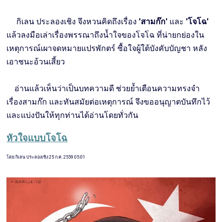
กิเลน ประลองเชิง จึงหวนคิดถึงเรื่อง
'สามก๊ก'
และ
'โจโฉ'
แล้วลงมือเล่าเรื่องพรรณาถึงน้ำใจของโจโฉ ที่น่ายกย่องใน
เหตุการณ์เผาจดหมายแปรพักตร์ ซื้อใจผู้ใต้บังคับบัญชา หลัง
เอาชนะอ้วนเสี้ยว
อ่านแล้วเห็นว่าเป็นบทความดี ช่วยย้ำเตือนความทรงจำ
เรื่องสามก๊ก และทันสมัยต่อเหตุการณ์ จึงขออนุญาตบันทึกไว้
และแบ่งปันให้ทุกท่านได้อ่านโดยทั่วกัน
หัวใจแบบโจโฉ
โดย กิเลน ประลองเชิง 25 ก.ค. 2559 05:01