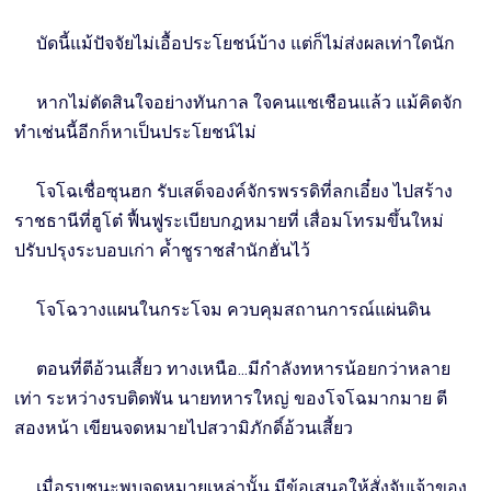
บัดนี้แม้ปัจจัยไม่เอื้อประโยชน์บ้าง แต่ก็ไม่ส่งผลเท่าใดนัก
หากไม่ตัดสินใจอย่างทันกาล ใจคนแชเชือนแล้ว แม้คิดจัก
ทำเช่นนี้อีกก็หาเป็นประโยชน์ไม่
โจโฉเชื่อซุนฮก รับเสด็จองค์จักรพรรดิที่ลกเอี๋ยง ไปสร้าง
ราชธานีที่ฮูโต๋ ฟื้นฟูระเบียบกฎหมายที่ เสื่อมโทรมขึ้นใหม่
ปรับปรุงระบอบเก่า ค้ำชูราชสำนักฮั่นไว้
โจโฉวางแผนในกระโจม ควบคุมสถานการณ์แผ่นดิน
ตอนที่ตีอ้วนเสี้ยว ทางเหนือ...มีกำลังทหารน้อยกว่าหลาย
เท่า ระหว่างรบติดพัน นายทหารใหญ่ ของโจโฉมากมาย ตี
สองหน้า เขียนจดหมายไปสวามิภักดิ์อ้วนเสี้ยว
เมื่อรบชนะพบจดหมายเหล่านั้น มีข้อเสนอให้สั่งจับเจ้าของ