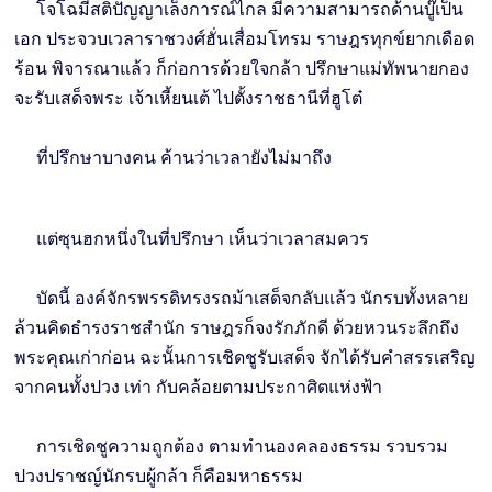
โจโฉมีสติปัญญาเล็งการณ์ไกล มีความสามารถด้านบู๊เป็น
เอก ประจวบเวลาราชวงศ์ฮั่นเสื่อมโทรม ราษฎรทุกข์ยากเดือด
ร้อน พิจารณาแล้ว ก็ก่อการด้วยใจกล้า ปรึกษาแม่ทัพนายกอง
จะรับเสด็จพระ เจ้าเหี้ยนเต้ ไปตั้งราชธานีที่ฮูโต๋
ที่ปรึกษาบางคน ค้านว่าเวลายังไม่มาถึง
แต่ซุนฮกหนึ่งในที่ปรึกษา เห็นว่าเวลาสมควร
บัดนี้ องค์จักรพรรดิทรงรถม้าเสด็จกลับแล้ว นักรบทั้งหลาย
ล้วนคิดธำรงราชสำนัก ราษฎรก็จงรักภักดี ด้วยหวนระลึกถึง
พระคุณเก่าก่อน ฉะนั้นการเชิดชูรับเสด็จ จักได้รับคำสรรเสริญ
จากคนทั้งปวง เท่า กับคล้อยตามประกาศิตแห่งฟ้า
การเชิดชูความถูกต้อง ตามทำนองคลองธรรม รวบรวม
ปวงปราชญ์นักรบผู้กล้า ก็คือมหาธรรม