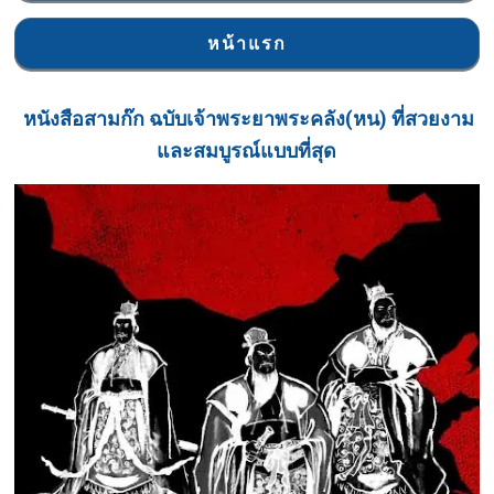
หน้าแรก
หนังสือ
สามก๊ก ฉบับเจ้าพระยาพระคลัง(หน) ที่สวยงาม
และสมบูรณ์แบบที่สุด