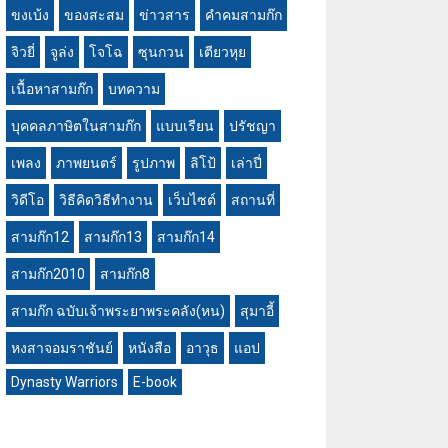
ขงเบ้ง
ของสะสม
ข่าวสาร
คำคมสามก๊ก
จิวยี่
จูล่ง
โจโฉ
ซุนกวน
เตียวหุย
เนื้อหาสามก๊ก
บทความ
บุคคลภาษิตในสามก๊ก
แบบเรียน
ปรัชญา
เพลง
ภาพยนตร์
รูปภาพ
ลิโป้
เล่าปี่
วิดีโอ
วิธีคิดวิธีทำงาน
เว็บไซต์
สถานที่
สามก๊ก12
สามก๊ก13
สามก๊ก14
สามก๊ก2010
สามก๊ก8
สามก๊ก ฉบับเจ้าพระยาพระคลัง(หน)
สุมาอี้
หงสาจอมราชันย์
หนังสือ
อาวุธ
แอป
Dynasty Warriors
E-book